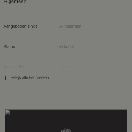
Algemeen
Aangeboden sinds
6+ maanden
Status
Verkocht
Aanvaarding
In overleg
Bekijk alle kenmerken
Soort woonhuis
Villa, vrijstaande woning
Soort bouw
Bestaande bouw
Bouwjaar
1916