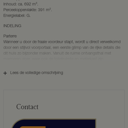
Inhoud: ca. 692 m³.
Perceeloppervlakte: 391 m².
Energielabel: G.
INDELING
Parterre
Wanneer u door de fraaie voordeur stapt, wordt u direct verwelkomd
door een stijlvol voorportaal, een eerste glimp van de rijke details die
dit huis zo bijzonder maken. Vanuit de ruime ontvangsthal met
marmeren vloer, waar ook de toiletruimte en meterkast zijn
ondergebracht, loopt u door naar de woonkeuken. Hier staat de
imposante schouw met een klassiek Lacanche fornuis, voorzien
Lees de volledige omschrijving
van twee ovens en vijf pitten. Er is een koelkast, magnetron en Miele
vaatwasser. Dankzij de vloerverwarming is dit een plek waar koken
en samenzijn altijd comfortabel aanvoelt. Vanuit de keuken bereikt u
de voorraadkelder waar ook de nieuwe (2024) hoog rendement
gaswandketel hangt.
Contact
De leefruimtes, voorzien van visgraatparketvloeren zijn royaal en
ademen warmte en sfeer. In de eetkamer kunt u dineren in stijl,
waarna de schuifdeuren u leiden naar de living met een sfeervolle
erker die het daglicht uitnodigt. Deze ruimte is momenteel ingericht
als zit- en tv-kamer.