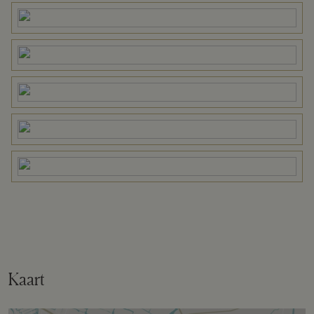
Perceel
APD01-AA-2810
Omvang
Geheel perceel
Buitenruimte
Tuin
Tuin rondom
Bergruimte
Kaart
Schuur/berging
Vrijstaand hout