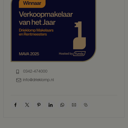
En dan de serre, misschien wel het mooiste plekje van het huis.
Licht, intiem en direct verbonden met de tuin.
Eerste verdieping
De bordestrap leidt naar een lichte overloop met dakraam. Hier
bevinden zich vier ruime slaapkamers, waarvan twee met toegang
tot een balkon of dakterras. Deze kamers zijn flexibel in te richten als
slaap-, werk- of hobbyruimte. Twee slaapkamers beschikken over
vaste kasten. De badkamer bestaat uit een inloopdouche, voorzien
van vloerverwarming, designradiator, stijlvol wastafelmeubel met
marmeren blad. Daarnaast is er nog een wasruimte met apart toilet.
Ook de tweede verdieping ademt sfeer en karakter.
0342-474000
Tweede verdieping
info@drieklomp.nl
Via een vlizotrap bereikt u de ruime bergzolder. Hier bevindt zich de
boiler en is volop bergruimte aanwezig voor extra spullen.
TUIN & BIJGEBOUW
De romantische stadstuin rondom de woning biedt veel privacy,
groen en meerdere terrassen waar u zowel zon als schaduw vindt.
De klassieke beplanting en bloeiende hortensia’s versterken de
statige uitstraling van het geheel. Aan de voorzijde is een oprit