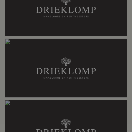
Specifiek
Beschermd stads of dorpsgezicht
Ligging
Aan rustige weg, in woonwijk
Oppervlakten en inhoud
Wonen
177 m²
Overige inpandige ruimte
9 m²
Gebouwgebonden Buitenruimte
12 m²