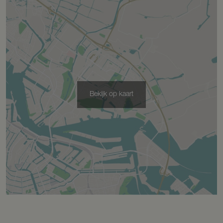
Garage
Capaciteit
1 auto
Bekijk op kaart
Parkeergelegenheid
Soort parkeergelegenheid
Op eigen terrein