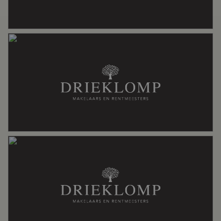
Badkamervoorzieningen
Douche, dubbele wastafel
Aantal woonlagen
2
Voorzieningen
Rookkanaal, schuifpui, tv kabel
Energie
Energielabel
G
Isolatie
Gedeeltelijk dubbel glas, muurisolatie