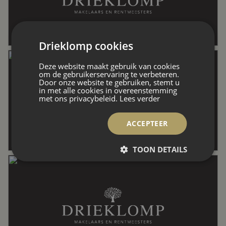
Externe bergruimte
8 m²
Drieklomp cookies
Perceel
391 m²
Deze website maakt gebruik van cookies
om de gebruikerservaring te verbeteren.
Door onze website te gebruiken, stemt u
in met alle cookies in overeenstemming
Inhoud
692 m³
met ons privacybeleid.
Lees verder
ACCEPTEER
Indeling
TOON DETAILS
Aantal kamers
6 kamers (4 slaapkamers)
Aantal badkamers
1 badkamer