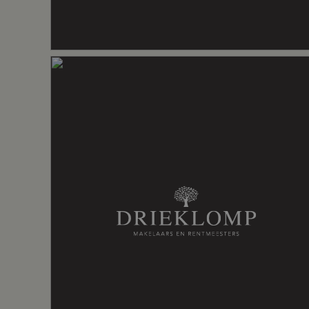
Energielabel
F
Isolatie
Gedeeltelijk
Verwarming
Cv ketel
Warm water
Cv ketel
Kadastrale gegevens