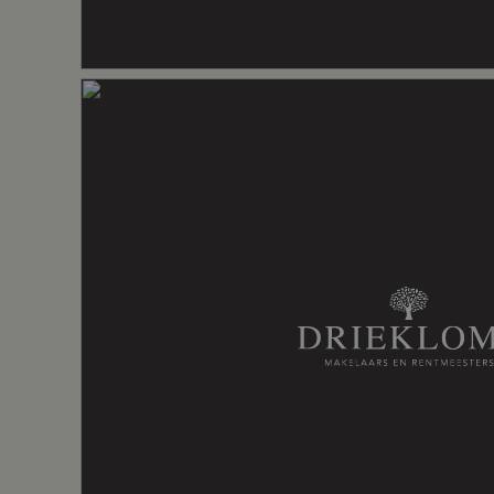
Indeling
Aantal kamers
5 kamers (4
Aantal badkamers
1 badkame
Badkamervoorzieningen
Douche, wa
Aantal woonlagen
3
Energie