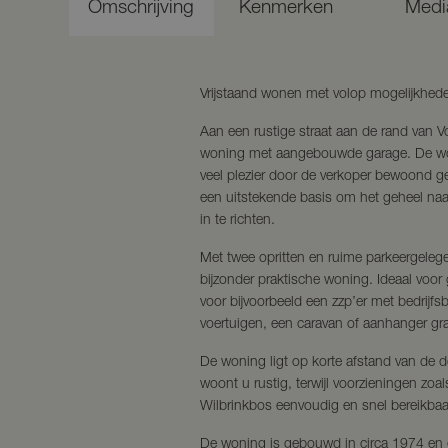
Omschrijving
Kenmerken
Medi
Vrijstaand wonen met volop mogelijkhede
Aan een rustige straat aan de rand van Vo
woning met aangebouwde garage. De won
veel plezier door de verkoper bewoond g
een uitstekende basis om het geheel na
in te richten.
Met twee opritten en ruime parkeergelege
bijzonder praktische woning. Ideaal voor
voor bijvoorbeeld een zzp’er met bedrijf
voertuigen, een caravan of aanhanger gra
De woning ligt op korte afstand van de 
woont u rustig, terwijl voorzieningen zoa
Wilbrinkbos eenvoudig en snel bereikbaar
De woning is gebouwd in circa 1974 en g