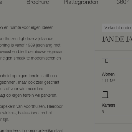
a
Brochure
Plattegronden
360°
n en ruimte voor eigen ideeën
Verkocht onde
JAN DE 
orthuizen ligt deze vrijstaande
ing is vanaf 1989 jarenlang met
eweest en biedt de nieuwe eigenaar
ar eigen smaak te moderniseren en
Wonen
nheid op eigen terrein is dit een
111 M²
 gezinnen, maar ook zeer geschikt
sbus of voor wie meerdere
ag op eigen terrein wil parkeren.
Kamers
dorpskern van Voorthuizen. Hierdoor
5
ls winkels, basisschool en het
 zijn.
rotendeels in oorspronkelijke staat