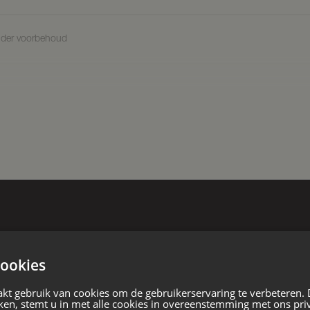
nder voorbehoud
middels een spiltrap toegang tot de
reikbaar. De keuken bevindt zich
 boiler (2025). De woonkamer is
l de voor- als achtertuin, waardoor
 is met de buitenruimte. Via het
e achtertuin als de aangebouwde
ning, vrijstaande woning
aapkamers. Eén slaapkamer beschikt
 bouw
re slaapkamer is voorzien van een
t een douche en wastafel.
 ruimte met opstelling van de cv-
ookies
eze verdieping een royale vierde
als slaapkamer, thuiswerkplek of
e weg
kt gebruik van cookies om de gebruikerservaring te verbeteren.
ken, stemt u in met alle cookies in overeenstemming met ons pri