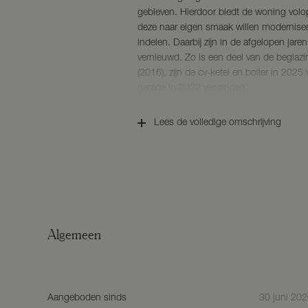
gebleven. Hierdoor biedt de woning volo
deze naar eigen smaak willen moderniser
indelen. Daarbij zijn in de afgelopen jare
vernieuwd. Zo is een deel van de beglaz
(2016), zijn de cv-ketel en boiler in 202
garage in 2022 vervangen.
Met vier slaapkamers, een besloten achte
Lees de volledige omschrijving
bouwstructuur vormt dit een uitstekend
eigen woonwensen vorm te geven.
BOUWKENMERKEN
Bouwjaar: ca. 1974.
Bouwwijze: traditioneel gebouwd, panne
Isolatie: de woning is deels voorzien va
Algemeen
Woonoppervlakte: ca. 111 m².
Inhoud: ca. 478 m³.
Perceeloppervlakte: 361 m².
Energielabel: F.
Aangeboden sinds
30 juni 202