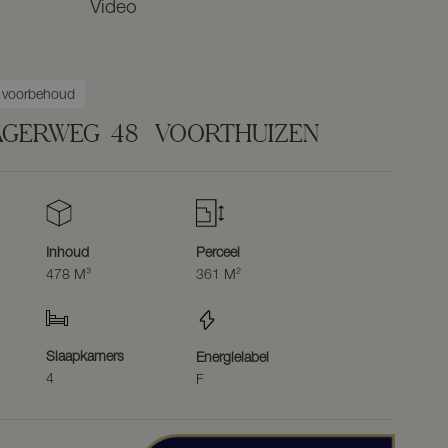
Video
r voorbehoud
JAGERWEG
48
VOORTHUIZEN
Inhoud
Perceel
478 M³
361 M²
Slaapkamers
Energielabel
4
F