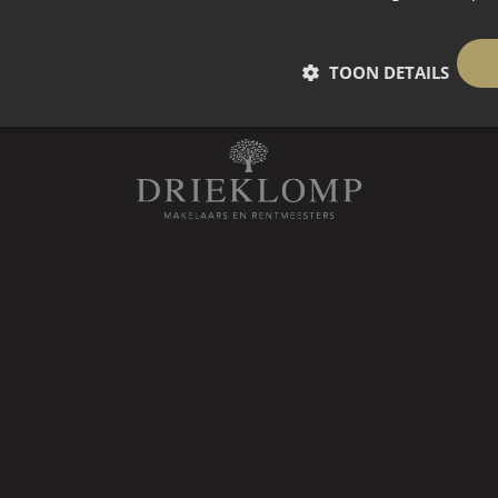
 vloer, radiator en dubbele
TOON DETAILS
garage is in 2022 vernieuwd.
garage.
heid op eigen terrein.
er met bedrijfsvoertuig.
eglazing (2016).
erdomsclausule worden opgenomen.
anuit verkoper vanwege