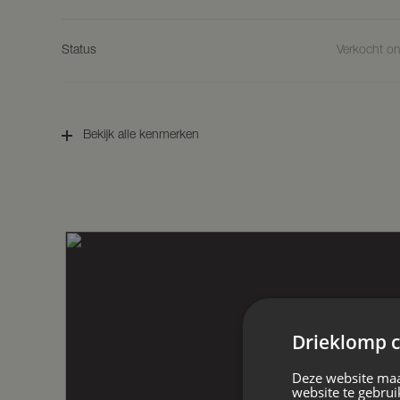
INDELING
Parterre
Status
Verkocht o
Royale entree/hal met plavuizenvloer en 
verdieping. Vanuit de hal is het toilet be
direct aan de hal en is voorzien van een
Aanvaarding
In overleg
tuingericht en biedt prettig zicht op zowe
Bekijk alle kenmerken
er gedurende de dag een fijne verbinding
tussenportaal met buitendeur is zowel d
Soort woonhuis
Eengezinswo
garage bereikbaar.
1e Verdieping
Overloop met toegang tot drie royale sl
Soort bouw
Bestaande
over toegang tot het balkon en een ande
vaste kast. De badkamer is uitgerust me
Bouwjaar
1974
2e Verdieping
Voorzolder met toegang tot de technische
Drieklomp c
ketel (2025). Daarnaast bevindt zich op d
slaapkamer, welke zich uitstekend leent 
Ligging
Aan rustig
Deze website maa
hobbyruimte.
website te gebrui