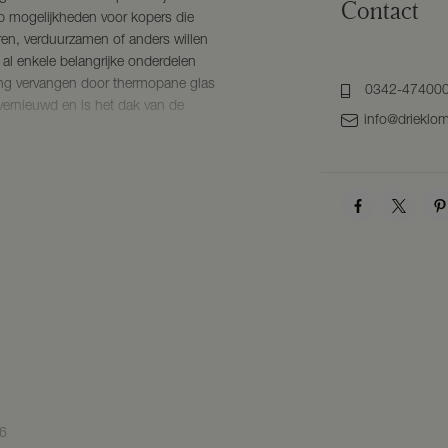
Contact
p mogelijkheden voor kopers die
en, verduurzamen of anders willen
n al enkele belangrijke onderdelen
ing vervangen door thermopane glas
0342-47400
5 vernieuwd en is het dak van de
info@drieklom
rtuin op het zuiden en een solide
e basis om de woning geheel naar
n gedekt.
n thermopane beglazing (2016).
6