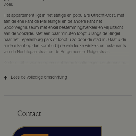
vloer.
Het appartement ligt in het statige en populaire Utrecht-Oost, met
aan de ene kant de Maliesingel en de andere kant het
Spoorwegmuseum met enkel bestemmingsverkeer en vrij uitzicht
aan de voorzijde. Met een paar minuten loopt u langs de Singel
naar het Lepelenburg park of loopt u zo door de stad in. Gaat u de
andere kant op dan komt u bij de vele leuke winkels en restaurants
van de Nachtegaalstraat en de Burgemeester Reigerstraat.
Kortom, dit is wonen op een sublieme locatie tegen de binnenstad
aan!
Lees de volledige omschrijving
Deze wijk is rond 1900 gebouwd en heeft mede door de
bouwperiode een zeer rijk en historische uitstraling. Onlangs zijn de
Maliesingel en Tolsteegsingel opnieuw ingericht. Het is mooier,
groener en ruimer geworden, fietsers en voetgangers hebben meer
ruimte gekregen.
Contact
Het bouwjaar 1890 kenmerkt zich door mooie details, gelukkig zijn
deze ook hier bewaard gebleven gedurende de algehele renovatie
van het pand. Het begint al bij de fraaie, houten voordeur met
sierwerk.