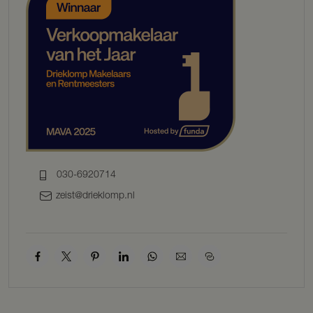
KENMERKEN
BOUWJAAR: 1892
WOONOPPERVLAKTE : ca. 64 m²
INHOUD: ca. 218 m³
GEBOUWGEBONDEN BUITENRUIMTE: ca. 8 m²
ENERGIELABEL: A+
BESCHRIJVING
BEGANE GROND
Via de gezamenlijke entree en trapopgang bereikt u de tweede
verdieping, waar u het appartement binnenkomt in een lichte hal
030-6920714
met directe toegang tot de diverse vertrekken. Aan de achterzijde
van het appartement bevindt zich de sfeervolle woonkamer met
zeist@drieklomp.nl
open eetkamer, een ruimte die dankzij de grote raampartij en de
houtkachel bijzonder warm en uitnodigend aanvoelt. De woonkamer
loopt naadloos over in de open keuken, voorzien van moderne
inbouwapparatuur zoals een gaskookplaat en vaatwasser. Vanuit de
keuken stapt u het zonnige balkon op het westen op, een heerlijke
plek om de dag ontspannen af te sluiten.
Aan de voorzijde van het appartement bevinden zich twee