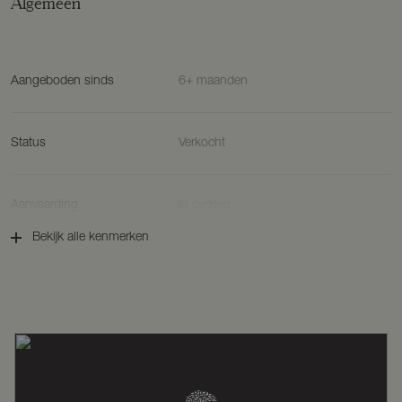
Algemeen
Aangeboden sinds
6+ maanden
Status
Verkocht
Aanvaarding
In overleg
Bekijk alle kenmerken
Soort woonhuis
Appartement, portiekflat
Soort bouw
Bestaande bouw
Bouwjaar
1892