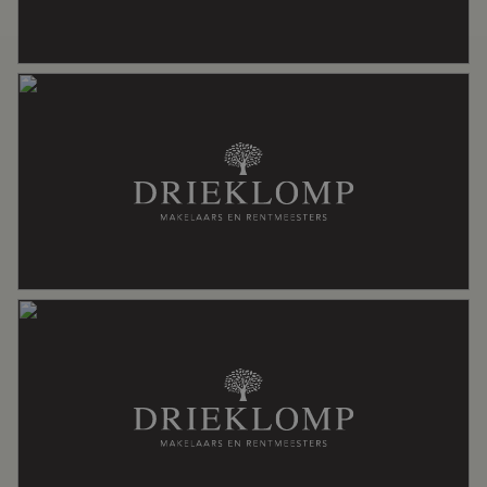
wasmachineaansluiting, wastafel
Aantal woonlagen
1
Voorzieningen
Domotica, natuurlijke ventilatie,
rookkanaal, tv kabel
Energie
Energielabel
A+
Isolatie
Muurisolatie, vloerisolatie