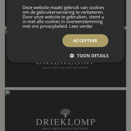
Deze website maakt gebruik van cookies
om de gebruikerservaring te verbeteren.
Door onze website te gebruiken, stemt u
Perceel
157 m²
in met alle cookies in overeenstemming
met ons privacybeleid.
Lees verder
Inhoud
218 m³
ACCEPTEER
TOON DETAILS
Indeling
Aantal kamers
3 kamers (2 slaapkamers)
Aantal badkamers
1 badkamer
Badkamervoorzieningen
Douche, toilet,