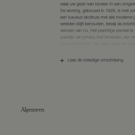
waar uw gezin kan bloeien in een omgeving
De woning, gebouwd in 1928, is met zo
een luxueus landhuis met alle moderne 
verleden blijft behouden, terwijl de inric
wensen van nu. Het prachtige perceel is
paradijs van privacy met terrassen, een 
vijver met fontein. Een oase waar het goe
oud.
Lees de volledige omschrijving
BOUWKENMERKEN
Bouwjaar: 1928. Renovaties sindsdien
Bouwwijze: traditioneel opgetrokken in 
van dakpannen.
Isolatie: dubbele beglazing, spouwisolatie
Woonoppervlakte: ca. 234 m²
Inhoud: ca. 1.082 m³
Algemeen
Perceeloppervlakte: 4.060 m²
Energielabel: D
INDELING