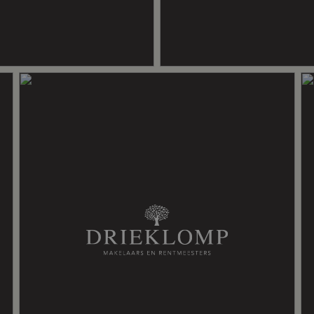
beschikt de tuin over een houten
l bij de weide geschikt voor
hermd met sierhekwerken, wat zorgt
ceel
en prachtige serre
s
r
eaal voor werken vanuit huis
g
ming gedeeltelijk, warmtepomp
nnepanelen
467