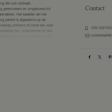
 die rust uitstraalt.
Contact
rg gerenoveerd en omgetoverd tot
gemakken. Het karakter van het
hting perfect is afgestemd op de
 volledig omheind en biedt een waar
026-339750
weelderige tuin, oude bomen en een
oosterbeek@d
d vertoeven is, voor zowel jong als
steen. Dakbedekking door middel
 en vloerisolatie.