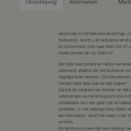
Omschrijving
Kenmerken
Medi
Verscholen in het Betuwse landschap, 
fruitbomen, wordt u dit exclusieve landh
en schoonheid, met maar liefst 234 m² 
royaal perceel van ca. 4060 m².
Een plek waar privacy en natuur samenk
steenworp afstand van het bruisende cen
dagelijks leven vereisen. Dit betoverende
Herveld biedt alles wat uw hart begeert –
Dankzij de nabijheid van Arnhem en Nij
verbindingen via het knooppunt A50/A15
uitvalsbasis voor een gezin dat de balan
privéleven. In het naburige dorp Zetten vi
een treinstation, vanaf hier staat u met 
Arnhem.
Dit landhuis is meer dan een woning; het