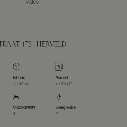
Video
TRAAT
172
HERVELD
Inhoud
Perceel
1.197 M³
4.060 M²
Slaapkamers
Energielabel
4
D