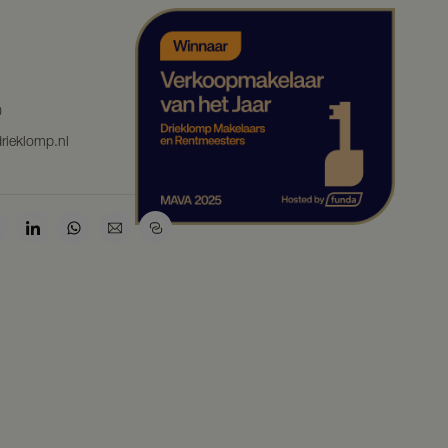
0
rieklomp.nl