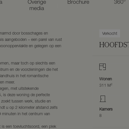
a
Overige
Brochure
360°
media
omarmd door bosschages en
Verkocht
uis aangeboden – een parel van rust
HOOFDS
woonoppervlakte en gelegen op een
omen, maar toch op slechts een
trum en de voorzieningen die het
 landhuis in het romantische
Wonen
 en meer.
311 M²
megen, met uitstekende
, is deze woning de perfecte
s zoekt tussen werk, studie en
ndt u op 2 kilometer afstand zelfs
Kamers
19 minuten in het centrum van
8
 is een toevluchtsoord, een plek