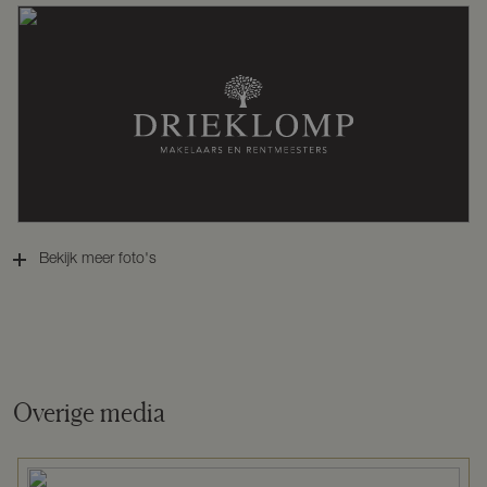
Cv-ketel
Nefit (gas gestookt combiketel uit
2007, eigendom)
Kadastrale gegevens
Perceelnaam
Hellendoorn L 5940
Bekijk meer foto's
Oppervlakte
6742 m²
Eigendomssituatie
Volle eigendom
Overige media
Perceel
HLD01-L-5940