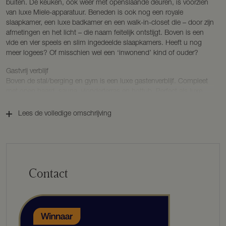
buiten. De keuken, ook weer met openslaande deuren, is voorzien
van luxe Miele-apparatuur. Beneden is ook nog een royale
slaapkamer, een luxe badkamer en een walk-in-closet die – door zijn
afmetingen en het licht – die naam feitelijk ontstijgt. Boven is een
vide en vier speels en slim ingedeelde slaapkamers. Heeft u nog
meer logees? Of misschien wel een ‘inwonend’ kind of ouder?
Gastvrij verblijf
Boven de stal/berging en gym is een luxe gastenverblijf. Compleet
met open haard, sauna, vlonderterras en hottub. Perfect als luxe
Bed & Breakfast voor bijvoorbeeld wandelaars van het nabijgelegen
Pieterpad. Maar ook een fijne plek voor vrienden of familie die graag
Lees de volledige omschrijving
meegenieten van deze bijzondere plek.
Buiten
Waar u ook bent op uw terrein. U kunt eindeloos genieten van het
buiten zijn en uw privacy. Het post & rail hekwerk herinnert aan het
lieflijke Engelse landschap. Misschien denkt u aan wat schapen of
Contact
pony’s? Aan scharrelende kippen en verse eitjes bij uw ontbijt? Aan
fijne boeketten uit eigen tuin? Er is ook een boomgaard voor uw
eigen fruit. Er hoeft niets, maar er kan veel!
Alles bij de hand
Nationaal Park Sallandse Heuvelrug waar de Holterberg deel van