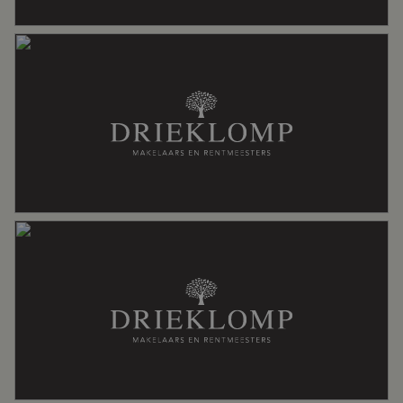
Voorzieningen
Rookkanaal, zonnepanelen
Energie
Energielabel
B
Isolatie
Volledig geisoleerd
Verwarming
Cv ketel
Warm water
Cv ketel