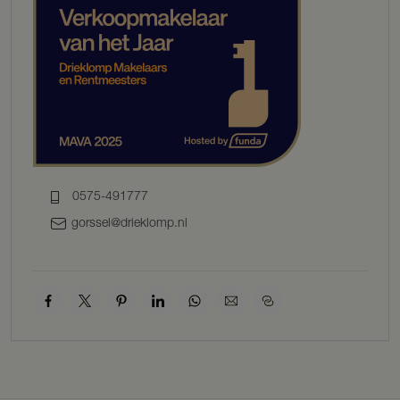
uitmaakt, bestaat uit eindeloze bossen en heuvelachtige
heidevelden met stokoude jeneverbesstruiken. Textielfabrikanten
van weleer vestigden zich er graag. Net als toprestaurateurs. Zo is
De Swarte Ruijter misschien wel het lekkerste restaurant van het
oosten. Nijverdal zelf ligt op loopafstand. Het dorp beschikt over
meerdere basisscholen, een middelbare school, een
gezondheidscentrum, voetbal- en hockeyclubs, een filmhuis,
theater en een eigen treinstation. Sfeervolle Hanzesteden als Zwolle
en Deventer zijn dichtbij. Net als Almelo en Enschede.
0575-491777
gorssel@drieklomp.nl