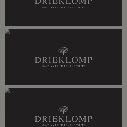
Soort dak
Riet
Oppervlakten en inhoud
Wonen
434 m²
Overige inpandige ruimte
47 m²
Gebouwgebonden Buitenruimte
61 m²
Perceel
6.742 m²