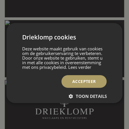
Inhoud
1.784 m³
Indeling
Drieklomp cookies
Deze website maakt gebruik van cookies
Aantal kamers
7 kamers (5 slaapkamers)
om de gebruikerservaring te verbeteren.
Door onze website te gebruiken, stemt u
in met alle cookies in overeenstemming
met ons privacybeleid.
Lees verder
Aantal badkamers
2 badkamers
ACCEPTEER
Badkamervoorzieningen
Douche, dubbele wastafel, ligbad,
TOON DETAILS
toilet
Aantal woonlagen
3