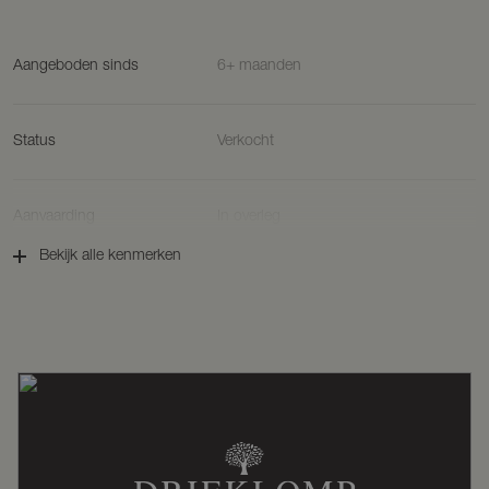
Aangeboden sinds
6+ maanden
Status
Verkocht
Aanvaarding
In overleg
Bekijk alle kenmerken
Soort woonhuis
Woonboerderij, vrijstaande woning
Soort bouw
Bestaande bouw
Bouwjaar
1985