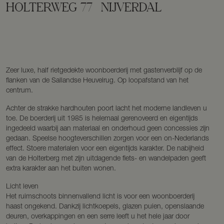
HOLTERWEG
77
NIJVERDAL
Zeer luxe, half rietgedekte woonboerderij met gastenverblijf op de
flanken van de Sallandse Heuvelrug. Op loopafstand van het
centrum.
Achter de strakke hardhouten poort lacht het moderne landleven u
toe. De boerderij uit 1985 is helemaal gerenoveerd en eigentijds
ingedeeld waarbij aan materiaal en onderhoud geen concessies zijn
gedaan. Speelse hoogteverschillen zorgen voor een on-Nederlands
effect. Stoere materialen voor een eigentijds karakter. De nabijheid
van de Holterberg met zijn uitdagende fiets- en wandelpaden geeft
extra karakter aan het buiten wonen.
Licht leven
Het ruimschoots binnenvallend licht is voor een woonboerderij
haast ongekend. Dankzij lichtkoepels, glazen puien, openslaande
deuren, overkappingen en een serre leeft u het hele jaar door