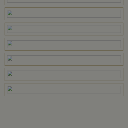
Omvang
Geheel perceel
Buitenruimte
Tuin
Tuin rondom
Parkeergelegenheid
Soort parkeergelegenheid
Op eigen terrein