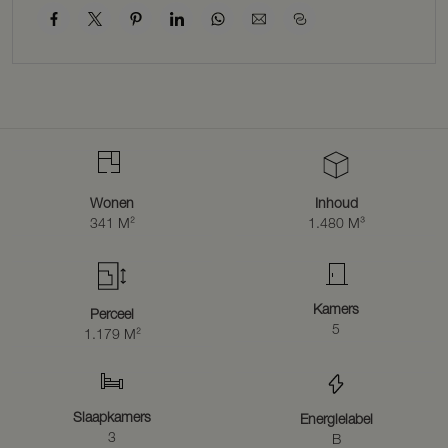
BUITENRUIMTE
De zonnige achtertuin ligt op het zuiden en beschikt over een ruim
terras, omgeven door hortensia’s en Annabelles. Achter het terras
bevindt zich een royaal gazon.
De in 2025 gebouwde houten kapschuur biedt ruimte aan twee
auto’s en extra opslag. Op het dak zijn tien zonnepanelen geplaatst.
De ruime oprit met boerengrind en het volledige hekwerk zorgen
voor een verzorgd en compleet geheel.
Wonen
Inhoud
341 M²
1.480 M³
WAAROM DE TOLBOOM?
De combinatie van rust, ruimte, historie en bereikbaarheid maakt
deze woonboerderij bijzonder aantrekkelijk. Hier geniet u van het
buitenleven, terwijl voorzieningen en uitvalswegen zich op korte
Kamers
Perceel
afstand bevinden.
5
1.179 M²
Na 22 prachtige jaren nemen de huidige bewoners afscheid van
een plek waar zij met veel plezier hebben gewoond. Zij hopen dat de
volgende bewoners hier net zo veel mooie herinneringen zullen
maken.
Slaapkamers
Energielabel
3
B