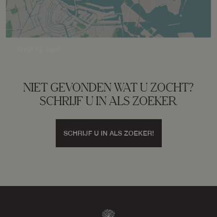
Perceel
VHZ02-I-1737
Omvang
Geheel perceel
Bekijk op kaart
Buitenruimte
NIET GEVONDEN WAT U ZOCHT?
SCHRIJF U IN ALS ZOEKER
Tuin
Tuin rondom
SCHRIJF U IN ALS ZOEKER!
Bergruimte
Schuur/berging
Vrijstaand hout