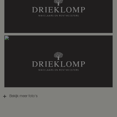
Verwarming
Cv ketel, houtkachel, pelletkachel,
vloerverwarming gedeeltelijk
Warm water
Cv ketel
Cv-ketel
Intergas ( gestookt combiketel uit
2024, eigendom)
Kadastrale gegevens
Bekijk meer foto's
Perceelnaam
Voorthuizen I 1911
Oppervlakte
1162 m²