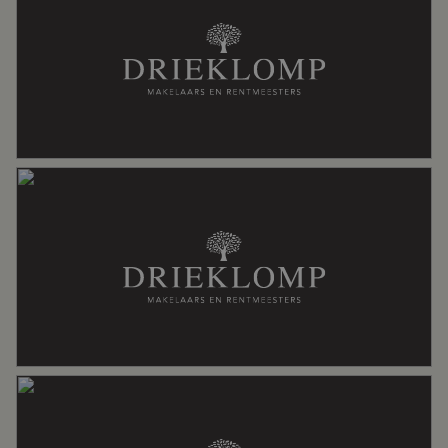
Aantal woonlagen
2
Voorzieningen
Glasvezel kabel, mechanische
ventilatie, zonnepanelen
Energie
Energielabel
B
Isolatie
Dakisolatie, gedeeltelijk dubbel glas,
muurisolatie, vloerisolatie