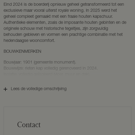
Eind 2024 is de boerderij opnieuw geheel getransformeerd tot een
exclusieve maar vooral uiterst royale woning. In 2025 werd het
geheel compleet gemaakt met een fraaie houten kapschuur.
Authentieke elementen, zoals de imposante houten gebinten en de
originele schouw met historische tegeltjes, zijn zorgvuldig
behouden gebleven en vormen een prachtige combinatie met het
hedendaagse wooncomfort.
BOUWKENMERKEN
Bouwjaar: 1901 (gemeente monument).
Bouwwijze: rieten kap volledig gerenoveerd in 2024.
Isolatie: volledig geïsoleerd (vloer, muur en dak).
Woonoppervlakte: ca. 342 m².
Inhoud: ca. 1.561 m³.
Lees de volledige omschrijving
Perceeloppervlakte: 1.179 m².
Energielabel: B.
INDELING
Parterre
Contact
De voormalige deel vormt nu een indrukwekkende woonkamer (ca.
125 m²) met sfeervolle bar, de grote houtkachel onder de