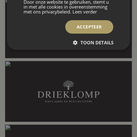
Door onze website te gebruiken, stemt u
Overige inpandige ruimte
12 m²
in met alle cookies in overeenstemming
met ons privacybeleid.
Lees verder
Perceel
1.179 m²
ACCEPTEER
TOON DETAILS
Inhoud
1.480 m³
Indeling
Aantal kamers
5 kamers (3 slaapkamers)
Aantal badkamers
3 badkamers
Badkamervoorzieningen
Douche, toilet, wastafel