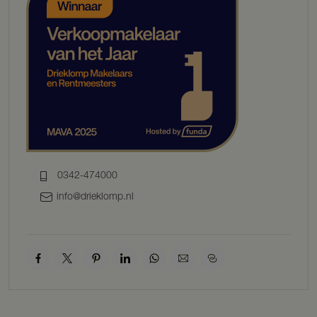
Kortom, De Lanen Oost is een harmonieuze nieuwbouwwijk waar
rustiek leven in de natuur naadloos samengaat met moderne
gemakken en een florerende gemeenschap.
Voor iedereen die streeft naar een goede balans tussen sereniteit en
verbondenheid, tussen natuur en bereikbaarheid, is De Lanen Oost
de ultieme bestemming.
Duurzaamheid krijgt een steeds grotere rol in onze samenleving.
Veel mensen beseffen dat we zuinig moeten zijn met onze aarde en
dat we op verschillende manieren invloed hebben op de directe
leefomgeving. Dat kan niet alleen door ons consumptiegedrag en
0342-474000
onze leefstijl aan te passen, het kan ook door een duurzame visie te
ontwikkelen op de gebouwde omgeving zoals de woningen waarin
info@drieklomp.nl
we wonen. Ook Van de Mheen Planontwikkeling BV beseft dat we
zuinig om moeten gaan met de natuur en wil de zogenaamde CO-
footprint, die we nu eenmaal maken als we een woning bouwen,
beperken.
Daarom worden de woningen van het project ‘De Lanen Oost’
standaard energiezuinig uitgevoerd. De woningen voldoen aan de
nieuwste BENG-eisen. Energiezuinig bouwen kan onder andere
door een woning goed te isoleren en de luchtdoorlatendheid te