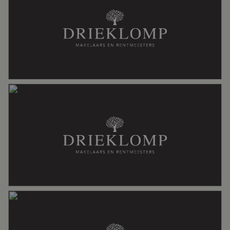
op maat!’
Buitenruimte
Tuin
Achtertuin, voortuin
Achtertuin
66 m²
Ligging tuin
Oost bereikbaar via achterom
Bergruimte
Schuur/berging
Vrijstaand hout