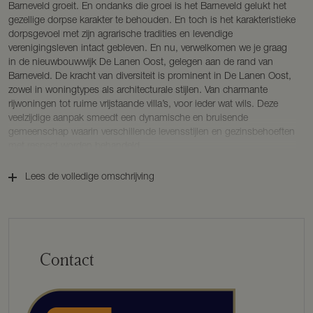
Barneveld groeit. En ondanks die groei is het Barneveld gelukt het
gezellige dorpse karakter te behouden. En toch is het karakteristieke
dorpsgevoel met zijn agrarische tradities en levendige
verenigingsleven intact gebleven. En nu, verwelkomen we je graag
in de nieuwbouwwijk De Lanen Oost, gelegen aan de rand van
Barneveld. De kracht van diversiteit is prominent in De Lanen Oost,
zowel in woningtypes als architecturale stijlen. Van charmante
rijwoningen tot ruime vrijstaande villa’s, voor ieder wat wils. Deze
veelzijdige aanpak smeedt een dynamische en bruisende
gemeenschap waarin verschillende levensstijlen en gezinsbehoeften
met respect worden behandeld.
De woningen zijn ontworpen in de architectuurstijl ‘Delftse School’,
Lees de volledige omschrijving
een sobere architectuurstijl uit de vorige eeuw. Hij dankt zijn naam
aan een aantal architecten uit Delft waarvan Granpré Molière de
bekendste was. De Delftse School komt overal in Nederland voor.
Naast woningen werden stadhuizen, provinciehuizen, scholen en
kerken in die stijl gebouwd. De stijl is vooral traditioneel. Het zijn
Contact
herkenbare huizen waarbij vooral het ambacht van de metselaar
charme en detail toevoegen. De woningen samen vormen gezellige
straten met duidelijk onderscheid tussen openbaar gebied en
privédomein. Hierbij wordt het openbaar groen in samenhang
aangelegd.