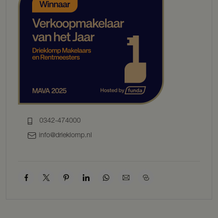
dat we op verschillende manieren invloed hebben op de directe
leefomgeving. Dat kan niet alleen door ons consumptiegedrag en
onze leefstijl aan te passen, het kan ook door een duurzame visie te
ontwikkelen op de gebouwde omgeving zoals de woningen waarin
we wonen. Ook Van de Mheen Planontwikkeling BV beseft dat we
zuinig om moeten gaan met de natuur en wil de zogenaamde CO-
footprint, die we nu eenmaal maken als we een woning bouwen,
beperken.
Daarom worden de woningen van het project ‘De Lanen Oost’
standaard energiezuinig uitgevoerd. De woningen voldoen aan de
nieuwste BENG-eisen. Energiezuinig bouwen kan onder andere
0342-474000
door een woning goed te isoleren en de luchtdoorlatendheid te
beperken. Dat levert niet alleen een goede en duurzame woning op
info@drieklomp.nl
maar er ontstaat hierdoor een comfortabel binnenklimaat. Door het
gebruik van vloerverwarming in combinatie met het toepassen van
een ventilatiesysteem dat alleen op basis van de aanwezigheid van
de bewoners functioneert, ontstaat er een hoge mate van comfort
én is er sprake van een zeer slim en gunstig energieconcept.
De hoekwoningen worden standaard voorzien van een houten
berging. De garages bij de hoekwoningen zijn optioneel.