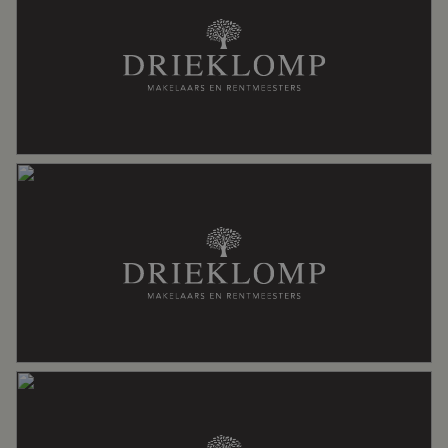
Buitenruimte
Tuin
Achtertuin, voortuin, zijtuin
Achtertuin
97 m²
Ligging tuin
Noord bereikbaar via achterom
Bergruimte
Schuur/berging
Vrijstaand hout