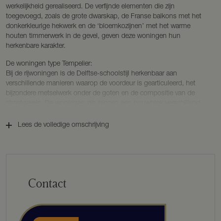
werkelijkheid gerealiseerd. De verfijnde elementen die zijn
toegevoegd, zoals de grote dwarskap, de Franse balkons met het
donkerkleurige hekwerk en de ‘bloemkozijnen’ met het warme
houten timmerwerk in de gevel, geven deze woningen hun
herkenbare karakter.
De woningen type Tempelier:
Bij de rijwoningen is de Delftse-schoolstijl herkenbaar aan
verschillende manieren waarop de voordeur is gearticuleerd, het
bijzondere metselwerk onder de goten en de compositie van de
straatgevels. De woningen zijn binnen een bouwblok verschillend
vormgegeven, maar het
geheel heeft veel samenhang. Sommige woningen hebben een
Lees de volledige omschrijving
Frans balkon of een opvallend kader rond een raam, weer andere
hebben een dwarskap.
De Lanen Oost kenmerkt zich door het zorgvuldig ontworpen en
ambachtelijk uitgevoerde metselwerk van handvorm baksteen.
Contact
Mooie details en figuratieve patronen. De accenten in de vorm van
topgevels zorgen voor een afwisselend straatbeeld.
Duurzaamheid krijgt een steeds grotere rol in onze samenleving.
Veel mensen beseffen dat we zuinig moeten zijn met onze aarde en