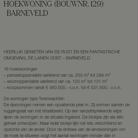
HOEKWONING
(BOUWNR. 129)
BARNEVELD
HEERLIJK GENIETEN VAN DE RUST EN EEN FANTASTISCHE
OMGEVING, DE LANEN OOST – BARNEVELD
16 hoekwoningen
– perceeloppervlakte variërend van ca. 203 m² tot 289 m²
– woonoppervlakte variërend van ca. 120 m² tot 131 m²
– koopsommen vanaf € 460.000,- v.o.n. tot € 531.500,- v.o.n.
De woningen type Torenwachter:
De rijwoningen nemen een opvallende plek in. Zij vormen samen de
ruggengraat van het straatbeeld. Op een vanzelfsprekende wijze
lijken de woningen in de situatie ingebed. De blokjes zijn als één
geheel ontworpen. Maar ieder blokje lijkt net iets verschillend en
opzichte van de ander. Door de entrees van de eindwoningen om
de hoek te situeren oogt het aantal woningen minder dan in