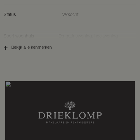
Status
Verkocht
Soort woonhuis
Eengezinswoning, hoekwoning
Bekijk alle kenmerken
Soort bouw
Nieuwbouw
Bouwjaar
2025
Ligging
In woonwijk
Oppervlakten en inhoud