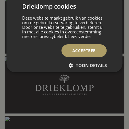
Drieklomp cookies
Aantal woonlagen
3
Deze website maakt gebruik van cookies
om de gebruikerservaring te verbeteren.
Door onze website te gebruiken, stemt u
Voorzieningen
Balansventilatie
in met alle cookies in overeenstemming
met ons privacybeleid.
Lees verder
Energie
ACCEPTEER
TOON DETAILS
Isolatie
Dubbel glas, volledig geisoleerd
Verwarming
Aardwarmte, vloerverwarming
gedeeltelijk, warmtepomp
Warm water
Aardwarmte