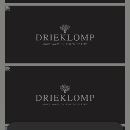
Wonen
131 m²
Inhoud
523 m³
Indeling
Aantal kamers
4 kamers (3 slaapkamers)
Aantal badkamers
1 badkamer
Badkamervoorzieningen
Douche, toilet, wastafel