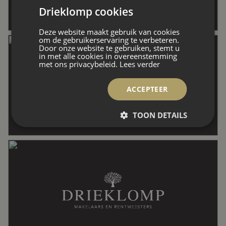
Inhoud
690 m³
Drieklomp cookies
Deze website maakt gebruik van cookies
om de gebruikerservaring te verbeteren.
Indeling
Door onze website te gebruiken, stemt u
in met alle cookies in overeenstemming
met ons privacybeleid.
Lees verder
ACCEPTEER
Aantal kamers
4 kamers (2 slaapkamers)
TOON DETAILS
Aantal badkamers
2 badkamers
Badkamervoorzieningen
Inloopdouche, ligbad, toilet, wastafel,
wastafelmeubel
Aantal woonlagen
2