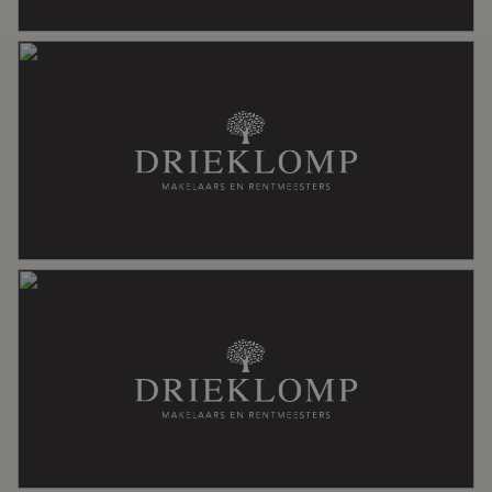
Voorzieningen
Rolluiken, schuifpui, zwembad
Energie
Energielabel
B
Isolatie
Hr glas
Verwarming
Cv ketel, houtkachel, vloerverwarming
gedeeltelijk
Warm water
Cv ketel