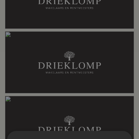
Oppervlakten en inhoud
Wonen
177 m²
Overige inpandige ruimte
35 m²
Gebouwgebonden Buitenruimte
34 m²
Externe bergruimte
11 m²
Perceel
885 m²