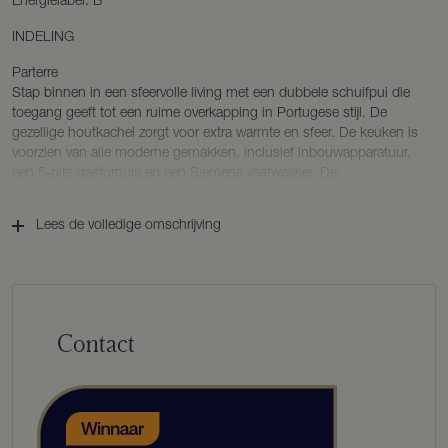
Energielabel: B
INDELING
Parterre
Stap binnen in een sfeervolle living met een dubbele schuifpui die
toegang geeft tot een ruime overkapping in Portugese stijl. De
gezellige houtkachel zorgt voor extra warmte en sfeer. De keuken is
voorzien van alle moderne gemakken, inclusief inbouwapparatuur,
een 5-pits gasfornuis en een Siemens vaatwasser. De
vloerverwarming in zowel de keuken als de slaapkamer zorgt voor
extra comfort.
Lees de volledige omschrijving
De ruime hoofdslaapkamer beschikt over een schuifpui en voor
extra sfeer een elektrische haard. Aansluitend een directe toegang
tot de luxe badkamer met schuipui, uitgerust met een
regendouche, hoekbad, stijlvol badmeubel en designradiator. De
tweede slaapkamer is eveneens voorzien van een schuifpui met
zicht op het zwembad en de tuin. De praktische bijkeuken biedt
Contact
extra opbergruimte.
Souterrain
In de grote kelder met infraroodsauna en voorzien van
koekoeksgaten, is er voldoende ruimte voor fitness apparaten,