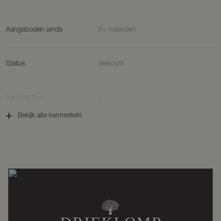
Kortom, een toplocatie!
Aangeboden sinds
6+ maanden
Status
Verkocht
Aanvaarding
In overleg
Bekijk alle kenmerken
Soort woonhuis
Bungalow, vrijstaande woning
Soort bouw
Bestaande bouw
Bouwjaar
1991