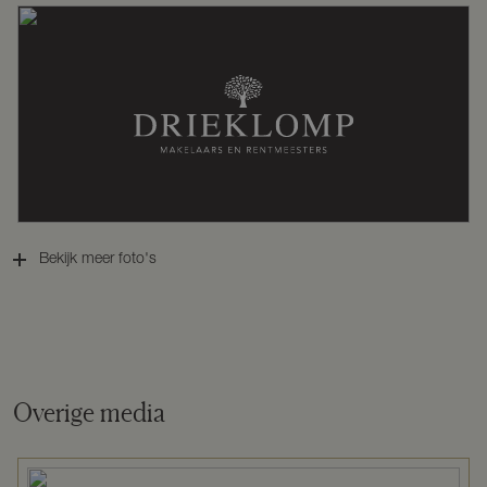
Kadastrale gegevens
Perceelnaam
Ermelo E 2763
Oppervlakte
885 m²
Bekijk meer foto's
Eigendomssituatie
Volle eigendom
Perceel
EML00-E-2763
Overige media
Omvang
Geheel perceel