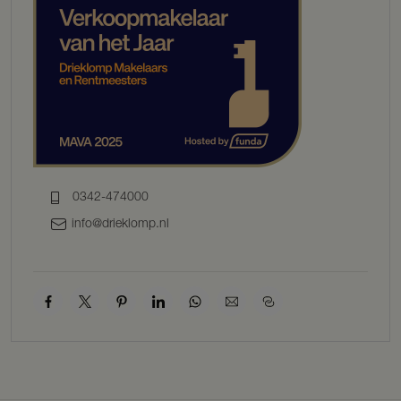
opslag of andere doeleinden.
BIJGEBOUWEN
De woning beschikt over een bijgebouw dat perfect kan dienen als
mantelzorgwoning of B&B. Het bijgebouw omvat een woonkamer
met een sfeervolle gashaard, een keukenblokje een badkamer en de
mogelijkheid voor het realiseren van 2 extra slaapkamers. Deze extra
woonruimte biedt veel flexibiliteit voor bijvoorbeeld gasten of
familieleden. Het bijgebouw dient gemoderniseerd/gerenoveerd te
worden.
0342-474000
TUIN
info@drieklomp.nl
De prachtig aangelegde tuin rondom de woning is een groene
oase, compleet met een zwembad en een charmante pergola. Een
toegangspoort biedt extra privacy en de bosrijke omgeving maakt
dit tot een idyllische plek voor natuurliefhebbers.
VOORZIENINGEN
• Zwembad
• Nieuwe Intergas CV-ktel geplaatst in september 2024
• Rolluiken bij de kamer, badkamer en voordeur