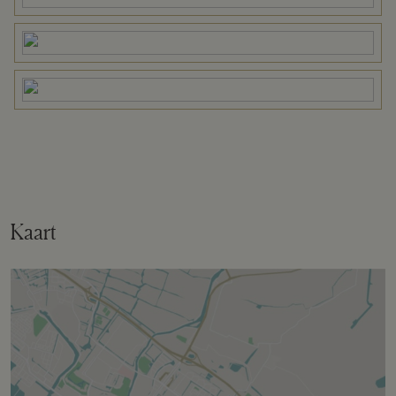
Buitenruimte
Tuin
Tuin rondom
Bergruimte
Kaart
Schuur/berging
Aangebouwd steen
Parkeergelegenheid
Soort parkeergelegenheid
Op eigen terrein