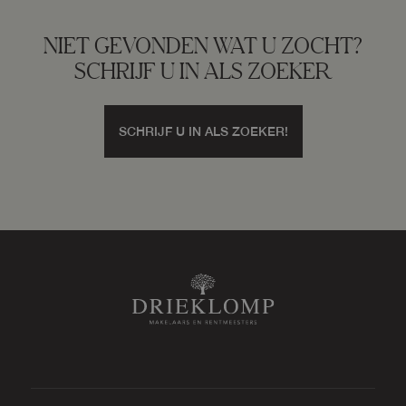
Perceelnaam
Putten C 10891
NIET GEVONDEN WAT U ZOCHT?
SCHRIJF U IN ALS ZOEKER
Oppervlakte
363 m²
SCHRIJF U IN ALS ZOEKER!
Eigendomssituatie
Volle eigendom
Perceel
PTN01-C-10891
Omvang
Geheel perceel
Buitenruimte