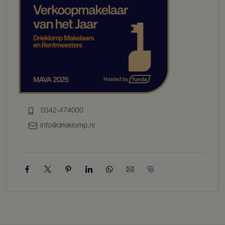
kookeiland voorzien van een inductieplaat met vijf zones en een
brede oven. De hoogwaardige apparatuur, deels in 2024 vervangen,
omvat een vaatwasmachine, stoomoven met bordenwarmer, combi-
oven/magnetron, een extra brede oven in het kookeiland en een
grote koelkast. De sfeervolle gashaard en de bar aan het
kookeiland, met plaats voor vier personen, maken dit de ideale plek
voor gezellige momenten. Vanuit de keuken is er toegang tot de
riante wijn- en voorraadkelder. De keuken heeft vloerverwarming
onder de plavuizen, wat zorgt voor extra comfort.
Aan de voorzijde van de villa bevindt zich een ruime living, waar
0342-474000
plaats is voor een grote eettafel en een zithoek met een open haard.
info@drieklomp.nl
De houten visgraatvloer geeft deze ruimte een klassieke en elegante
uitstraling.
De keuken leidt naar een dubbele bijkeuken, die voorzien is van een
kast met twee cv-ketels (een hybride en een reguliere cv-ketel,
beiden uit 2024), een spoelbak, veel bergruimte en een opstelplaats
voor de wasmachine en droger op hoogte. Boven de dubbele
bijkeuken bevindt zich een zeer grote zolder, nu in gebruik voor
opslag, maar naar wens eenvoudig in te richten als bijvoorbeeld
extra game room of “mancave”.