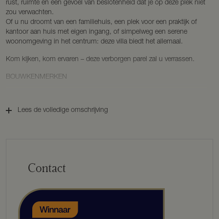
rust, ruimte en een gevoel van beslotenheid dat je op deze plek niet
zou verwachten.
Of u nu droomt van een familiehuis, een plek voor een praktijk of
kantoor aan huis met eigen ingang, of simpelweg een serene
woonomgeving in het centrum: deze villa biedt het allemaal.
Kom kijken, kom ervaren – deze verborgen parel zal u verrassen.
BOUWKENMERKEN
Bouwjaar: 1937
Bouwwijze: traditioneel met pannen gedekt.
Lees de volledige omschrijving
Isolatie: volledig geïsoleerd, alle ramen HR ++ glas.
Woonoppervlakte: ca. 385 m².
Inhoud: ca. 1914 m³.
Perceeloppervlakte: 1747 m².
Energielabel: B
Contact
INDELING
Parterre
Bij binnenkomst via de hal of de authentieke zijdeur betreedt men
direct de warme sfeer van de woning.
De woonkeuken is het hart van het huis, uitgerust met een groot