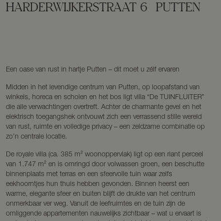
HARDERWIJKERSTRAAT
6
PUTTEN
Een oase van rust in hartje Putten – dit moet u zélf ervaren
Midden in het levendige centrum van Putten, op loopafstand van
winkels, horeca en scholen en het bos ligt villa “De TUINFLUITER”
die alle verwachtingen overtreft. Achter de charmante gevel en het
elektrisch toegangshek ontvouwt zich een verrassend stille wereld
van rust, ruimte en volledige privacy – een zeldzame combinatie op
zo’n centrale locatie.
De royale villa (ca. 385 m² woonoppervlak) ligt op een riant perceel
van 1.747 m² en is omringd door volwassen groen, een beschutte
binnenplaats met terras en een sfeervolle tuin waar zelfs
eekhoorntjes hun thuis hebben gevonden. Binnen heerst een
warme, elegante sfeer en buiten blijft de drukte van het centrum
onmerkbaar ver weg. Vanuit de leefruimtes en de tuin zijn de
omliggende appartementen nauwelijks zichtbaar – wat u ervaart is