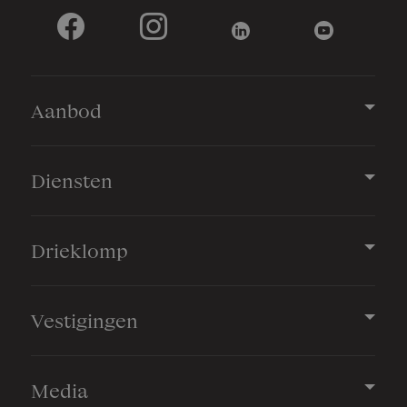
Tuin
Tuin rondom
Bergruimte
Aanbod
Schuur/berging
Vrijstaand hout
Diensten
Garage
Drieklomp
Capaciteit
1 auto
Vestigingen
Parkeergelegenheid
Media