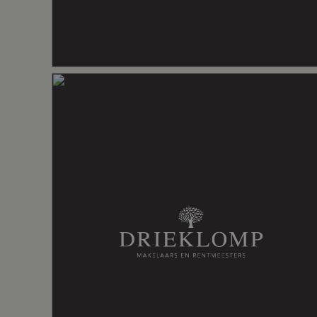
Inhoud: ca. 902 m³
Perceeloppervlakte: ca. 1.520 m²
Isolatie: volledig geïsoleerd.
Aantal woonlagen
3
Energielabel: A
Vraagprijs
Voorzieningen
Aircondition
€ 1.000.000,- k.k.
Energie
Energielabel
A
Isolatie
Volledig gei