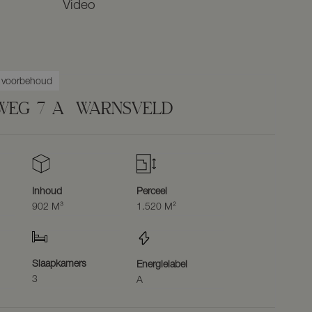
Video
r voorbehoud
WEG
7
A
WARNSVELD
Inhoud
Perceel
902 M³
1.520 M²
Slaapkamers
Energielabel
3
A