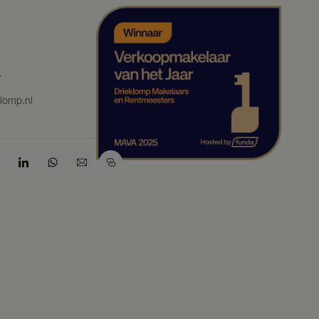
7
klomp.nl