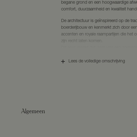
begane grond en een hoogwaardige afwer
comfort, duurzaamheid en kwaliteit hand
De architectuur is geïnspireerd op de tra
boerderijbouw en kenmerkt zich door een
accenten en royale raampartijen die het
zijn recht laten komen.
Dit alles maakt dat deze villa een zorgel
jarenlang woonplezier.
Lees de volledige omschrijving
Tuin
Het royale perceel van circa 1.520 m² vor
liefhebbers van het buitenleven. Rondom
aanwezig waardoor er op ieder moment va
of schaduw te vinden is. De tuin biedt vo
spelen, voor het realiseren van een mo
om te genieten van de rust en het uitzic
Algemeen
Hier ervaart u dagelijks het gevoel van vr
wonen in het buitengebied. De aanwezig
het onderhoud van de tuin en maakt het 
praktisch.