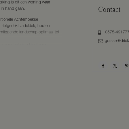
king is dit een woning waar
Contact
 in hand gaan.
ditionele Achterhoekse
 rietgedekt zadeldak, houten
 omliggende landschap optimaal tot
0575-49177
gorssel@drie
oze woonbeleving biedt voor
mt een heerlijke plek voor
 de woning zijn meerdere terrassen
n de dag een fijne plek in de zon
lop ruimte voor kinderen om vrij te
estuin of boomgaard of simpelweg
ht over de omliggende weilanden.
ijheid dat zo kenmerkend is voor
e grondwaterpomp draagt bij aan
verzorgen van het groen extra