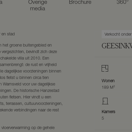
a
Overige
Brochure
360°
media
r en stad
Verkocht onde
GEESINK
n het groene buitengebied en
 vergezichten, bevindt zich deze
chakelde villa uit 2010. Een
samenbrengt: de rust en vrijheid
le dagelijkse voorzieningen binnen
s fietst u binnen circa tien
Wonen
 Warnsveld voor uw dagelijkse
189 M²
ingen. De historische Hanzestad
uten fietsen. Hier vindt u een
ts, terrassen, cultuurvoorzieningen,
ekende verbindingen naar de rest
Kamers
5
e, vloerverwarming op de gehele