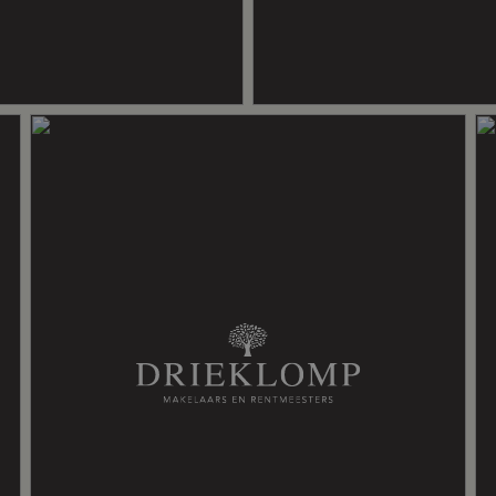
ing, alarminstallatie, buitenzonwering, glasvezel kabel, mechanische ventila
soleerd