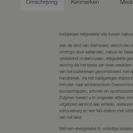
Omschrijving
Kenmerken
Medi
Instapklare rietgedekte villa tussen natuu
Aan de rand van Warnsveld, verscholen i
omringd door weilanden, natuur en fraaie
uitstekend onderhouden, rietgedekte ges
woning die het beste van twee werelden 
van het buitenleven gecombineerd met al
handbereik. Via het nabijgelegen Kapse Bo
minuten naar winkelcentrum Dreiumme in
boodschappen, scholen en sportvoorzien
Zutphen bereikt u in ongeveer vijftien min
uitgebreid aanbod aan winkels, restauran
schouwburg en een NS-station met uitst
van het land.
Met een energielabel A, volledige isolati