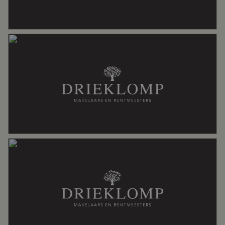
Isolatie
Dakisolatie, dubbel glas, muurisolatie
Verwarming
Cv ketel, vloerverwarming gedeeltelijk
Warm water
Cv ketel
Kadastrale gegevens
Perceelnaam
Voorthuizen D 1714
Oppervlakte
184 m²