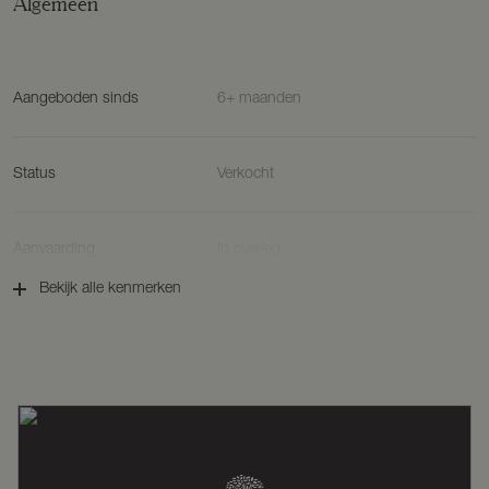
Algemeen
Aangeboden sinds
6+ maanden
Status
Verkocht
Aanvaarding
In overleg
Bekijk alle kenmerken
Soort woonhuis
Bungalow, tussenwoning
Soort bouw
Bestaande bouw
Bouwjaar
1973