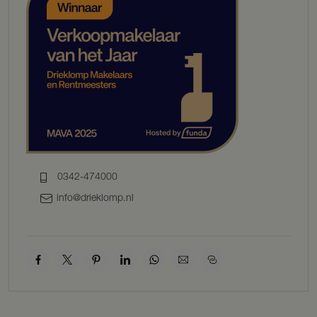
Parterre
Hal met toilet met fonteintje. Woonkamer met laminaatvloer en
buitendeur naar terras. Halfopen keuken met oven, gasfornuis (6-
pits), koel-/vriescombinatie en vaatwasmachine. Ouderslaapkamer.
Bijkeuken met wasmachineaansluiting en vaste kasten. Badkamer
met douche, handdoekradiator en wastafel. De parterre is voorzien
van vloerverwarming.
1e Verdieping
Bereikbaar middels vaste trap. Ruime slaapkamer met laminaatvloer
en dakkapel.
BIJGEBOUW
0342-474000
– Stenen berging.
info@drieklomp.nl
AANVULLEND
– Besloten achtertuin op het zuiden gelegen.
– De woning is compleet gerenoveerd en voorzien van nieuwe kap,
kunststof kozijnen, nieuwe vloeren, sanitair,
keuken en cv-ketel.
– De woning is voorzien van screens en een zonnescherm.