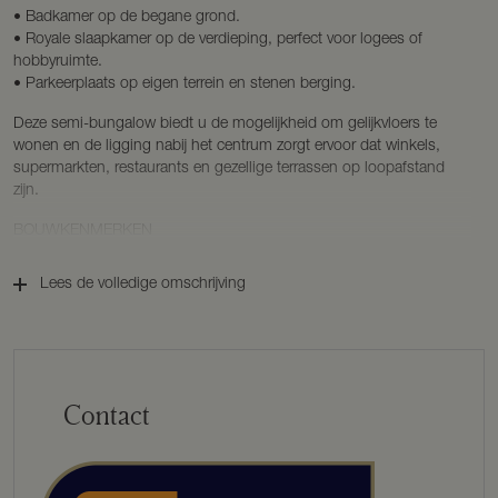
• Badkamer op de begane grond.
• Royale slaapkamer op de verdieping, perfect voor logees of
hobbyruimte.
• Parkeerplaats op eigen terrein en stenen berging.
Deze semi-bungalow biedt u de mogelijkheid om gelijkvloers te
wonen en de ligging nabij het centrum zorgt ervoor dat winkels,
supermarkten, restaurants en gezellige terrassen op loopafstand
zijn.
BOUWKENMERKEN
Bouwjaar: 1973.
Lees de volledige omschrijving
Bouwwijze: traditioneel gebouwd en met platen gedekt.
Isolatie: spouwisolatie, volledig voorzien van een nieuw dak met
isolatie en voorzien van kunststof kozijnen met dubbele beglazing.
Woonoppervlakte: ca. 82 m².
Inhoud: ca. 318 m³.
Perceeloppervlakte: 224 m².
Contact
Energielabel: A.
INDELING