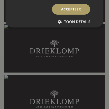
ACCEPTEER
Aantal kamers
4 kamers (2 slaapkamers)
TOON DETAILS
Aantal badkamers
1 badkamer
Badkamervoorzieningen
Inloopdouche, wastafelmeubel
Aantal woonlagen
2
Energie
Energielabel
A