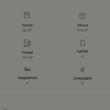
WAAROM HEEFT VERKOPER HIER MET ZOVEEL PLEZIER
GEWOOND?
‘De woning is dichtbij het centrum gelegen in een leuke gezellige
buurt’.
Wonen
Inhoud
82 M²
318 M³
Kamers
Perceel
4
224 M²
Slaapkamers
Energielabel
2
A