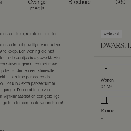
a
Overige
Brochure
360°
media
bosch – luxe, ruimte en comfort!
Verkocht
DWARSHU
nbosch in het gezellige Voorthuizen
9 te koop. Een woning die niet
ot in de puntjes is afgewerkt. Hier
en! Stijlvol ingericht en met maar
 op het zuiden en een sfeervolle
ekt. Het ruime perceel en de
Wonen
n – of u nu extra parkeerruimte
94 M²
f garage. De combinatie van
en wijnklimaatkast en een gezellige
nige tuin tot een echte woondroom!
Kamers
6