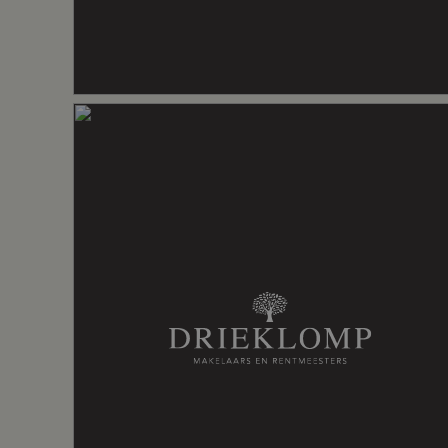
Dat heerlijke terrasje: Bunckman
Energielabel
A
Indrukwekkende natuur: het Heuveltjesb
WAAROM HEEFT VERKOPER HIER MET
Isolatie
Dubbel glas
‘Rustige, fijne omgeving om in te wonen,
winkelcentrum, markt en uitval naar de A
voorzien en daarbij een heerlijk grote tui
Verwarming
Cv ketel, h
genoten van de speeltuintjes in de buurt,
de fiets pakt ben je met 5 minuten op Z
fietsafstand, waardoor het woon-werkver
Warm water
Cv ketel
Kadastrale gegevens
Perceelnaam
Voorthuize