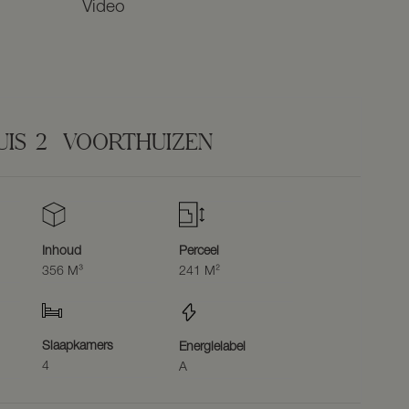
Video
IS
2
VOORTHUIZEN
Inhoud
Perceel
356 M³
241 M²
Slaapkamers
Energielabel
4
A