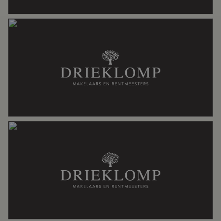
Aantal woonlagen
2
Voorzieningen
Dakraam, rookkanaal
Energie
Energielabel
C
Isolatie
Dakisolatie, grotendeels dubbelglas,
muurisolatie, vloerisolatie
Verwarming
Cv ketel, open haard