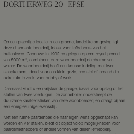
DORTHERWEG
20
EPSE
Op een prachtige locatie in een groene, landelijke omgeving ligt
deze charmante boerderij, ideaal voor liefhebbers van het
buitenleven. Gebouwd in 1932 en gelegen op een royaal perceel
van 5000 m², combineert deze woonboerderij de charme van
weleer. De woonboerderij heeft een knusse indeling met twee
slaapkamers, ideaal voor een klein gezin, een stel of iemand die
extra ruimte zoekt voor hobby of werk.
Daarnaast vindt u een vrijstaande garage, ideaal voor opslag of het
stallen van twee voertuigen. De zonneboiler onderstreept de
duurzame karakteristieken van deze woonboerderij en draagt bij aan
een energiezuinige levensstijl.
Met een ruime paardenbak die naar eigen wens opgeknapt kan
worden en vier stallen, biedt dit object volop mogelijkheden voor
paardenliefhebbers of andere vormen van dierenliefhebberij.