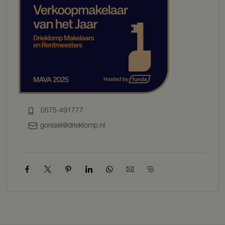
Bouwwijze: de woonboerderij is opgetrokken in stenen gevels,
beschikt over beton- en houten vloeren en houten kozijnen.
Dakbedekking: de woonboerderij is voorzien van een pannendak.
Verwarming: de woonboerderij wordt verwarmd middels een HR-
combiketel met radiatoren.
Warm water: zonneboiler
Isolatie: de woonboerderij is geïsoleerd door middel van
gedeeltelijke dubbele beglazing, gevel-, vloer- en dakisolatie
Energielabel: C
Vraagprijs
0575-491777
€ 795.000,- k.k.
gorssel@drieklomp.nl