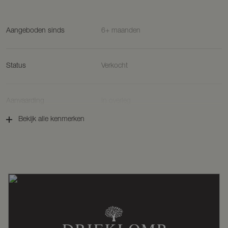
Aangeboden sinds
6+ maanden
Status
Verkocht
Aanvaarding
In overleg
Bekijk alle kenmerken
Soort woonhuis
Woonboerderij, vrijstaande woning
Soort bouw
Bestaande bouw
Bouwjaar
1932