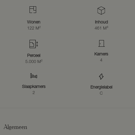
Wonen
Inhoud
122 M²
461 M³
Kamers
Perceel
4
5.000 M²
Slaapkamers
Energielabel
2
C
Algemeen