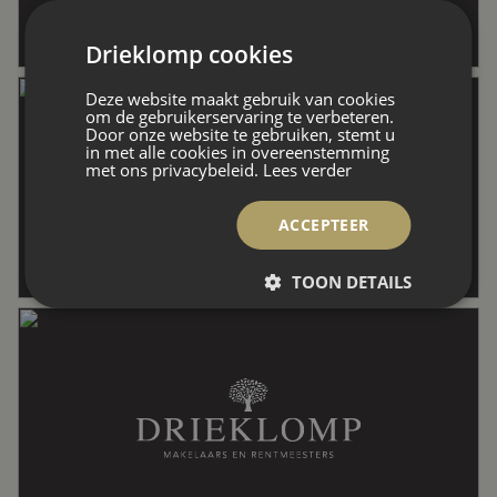
Perceel
5.000 m²
Drieklomp cookies
Inhoud
461 m³
Deze website maakt gebruik van cookies
om de gebruikerservaring te verbeteren.
Door onze website te gebruiken, stemt u
in met alle cookies in overeenstemming
Indeling
met ons privacybeleid.
Lees verder
ACCEPTEER
Aantal kamers
4 kamers (2 slaapkamers)
TOON DETAILS
Aantal badkamers
1 badkamer
Badkamervoorzieningen
Douche, dubbele wastafel, ligbad,
toilet