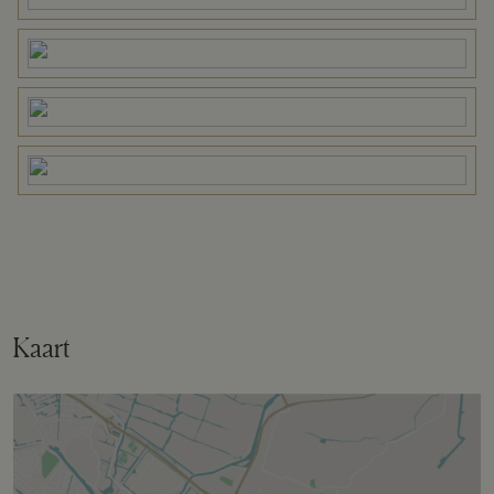
Omvang
Geheel perceel
Buitenruimte
Tuin
Tuin rondom
Bergruimte
Kaart
Schuur/berging
Vrijstaand hout
Garage