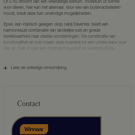
Of u nu droomt van een weelderige siertuin, moestuin of ruimte
voor dieren, hier kan het allemaal. Voor wie van buitenactiviteiten
houdt, biedt deze tuin oneindige mogelijkheden.
Epse, een idyllisch gelegen dorp nabij Deventer, biedt een
harmonieuze combinatie van landelijke rust en goede
bereikbaarheid naar stadse voorzieningen. De combinatie van
functionaliteit en rust maakt deze boerderij tot een unieke kans voor
wie op zoek is naar een charmant opgezet en veelzijdig thuis.
Indeling
Begane grond: Hal, entree, separaat toilet, wasruimte met cv-ketel,
Lees de volledige omschrijving
keuken en eetkamer, woonkamer met openhaard,
werk-/studeerkamer.
1e verdieping: 2 Slaapkamers waarvan 1 met inloopkast. Badkamer
met dubbele wastafel, ligbad, toilet en douchecabine.
Bouwkenmerken
Contact
Bouwjaar: 1932
Perceel oppervlakte: ca. 5.000 m²
Inhoud: ca. 400 m³
Gebruiksoppervlakte wonen: ca. 122 m²
Externe bergruimte: ca. 87 m²