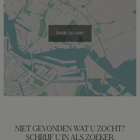
Capaciteit
2 auto's
Bekijk op kaart
Voorzieningen
Elektra
Parkeergelegenheid
Soort parkeergelegenheid
Op eigen terrein
NIET GEVONDEN WAT U ZOCHT?
SCHRIJF U IN ALS ZOEKER