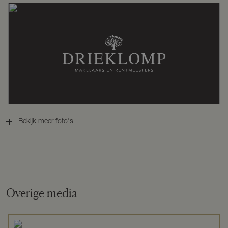
Warm water
Zonneboiler
Kadastrale gegevens
Perceelnaam
Gorssel B 2270
Bekijk meer foto's
Oppervlakte
5000 m²
Eigendomssituatie
Volle eigendom
Overige media
Perceel
GSL01-B-2270