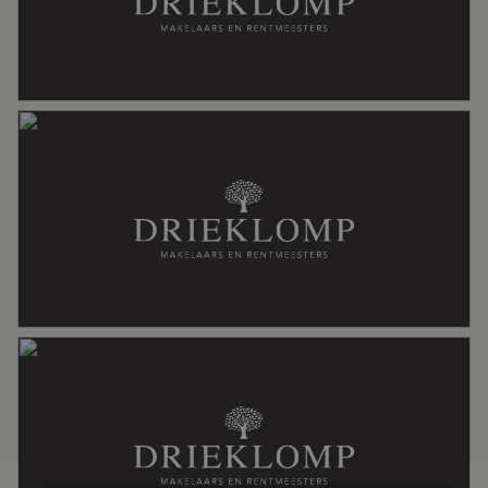
Soort dak
Pannen
Ligging
Aan bosrand, aan rustige weg,
beschutte ligging, buiten bebouwde
kom, in bosrijke omgeving, landelijk
gelegen, vrij uitzicht
Oppervlakten en inhoud
Wonen
122 m²
Externe bergruimte
87 m²