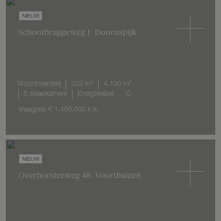
NIEUW
Schootbruggeweg
1
Doornspijk
Woonboerderij
333 m²
4.100 m²
5 slaapkamers
Energielabel
C
Vraagprijs
€ 1.450.000
k.k.
NIEUW
Overhorsterweg
48
Voorthuizen