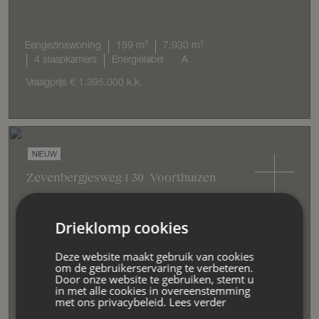
Eengezinswoning
159 m²
7.930 m²
4 slaapkamers
Energielabel
A
Vraagprijs
€ 1.395.000
k.k.
NIEUW
Zevenbergjesweg
1
30
Voorthuizen
Drieklomp cookies
Bungalow
77 m²
1.177 m²
2 slaapkamers
Deze website maakt gebruik van cookies
om de gebruikerservaring te verbeteren.
Energielabel
C
Door onze website te gebruiken, stemt u
in met alle cookies in overeenstemming
Vraagprijs
€ 349.000
k.k.
met ons privacybeleid.
Lees verder