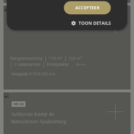
ACCEPTEER
NIEUW
TOON DETAILS
A.J. van der Wielstraat
124
Barneveld
Eengezinswoning
113 m²
122 m²
2 slaapkamers
Energielabel
A+++
Vraagprijs
€ 519.000
k.k.
NIEUW
Achterste Kamp
46
Bunschoten-Spakenburg