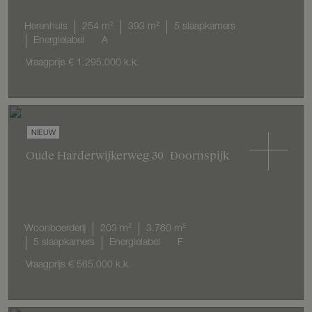
Herenhuis
254 m²
393 m²
5 slaapkamers
Energielabel
A
Vraagprijs
€ 1.295.000
k.k.
NIEUW
Oude Harderwijkerweg
30
Doornspijk
Woonboerderij
203 m²
3.760 m²
5 slaapkamers
Energielabel
F
Vraagprijs
€ 565.000
k.k.