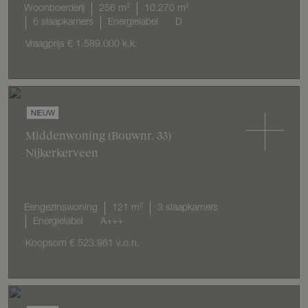
Woonboerderij
256 m²
10.270 m²
6 slaapkamers
Energielabel
D
Vraagprijs
€ 1.589.000
k.k.
NIEUW
Middenwoning
(Bouwnr. 33)
Nijkerkerveen
Eengezinswoning
121 m²
3 slaapkamers
Energielabel
A+++
Koopsom
€ 523.861
v.o.n.