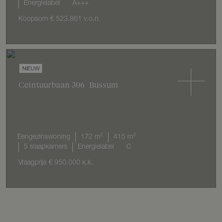
Energielabel
A+++
Koopsom
€ 523.861
v.o.n.
NIEUW
Ceintuurbaan
306
Bussum
Eengezinswoning
172 m²
415 m²
5 slaapkamers
Energielabel
C
Vraagprijs
€ 950.000
k.k.