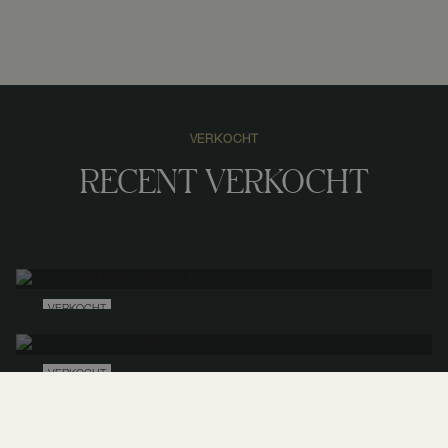
VERKOCHT
Losse grond
RECENT VERKOCHT
Landgoed
423 m²
508.304 m²
9 kamers
VERKOCHT
Grond nabij Stroeërweg 14A
Stroe
VERKOCHT
Plaggeweg
135
Vierhouten