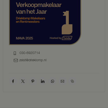
WOONOPPERVLAKTE TOTAAL ca. 434 m²
OPPERVLAKTE VOORHUIS ca. 114 m²
OPPERVLAKTE ACHTERHUIS ca. 320 m²
OVERIG INPANDIG ca. 60 m²
INHOUD TOTAAL ca. 1.909 m³
PERCEELOPPERVLAKTE 790 m²
BESCHRIJVING
BEGANE GROND ACHTERHUIS
De entree van het achterhuis bevindt zich aan de zijde van de
030-6920714
Kersweg. In de hal is de garderobe, toilet met fontein en bergkast
zeist@drieklomp.nl
met wasmachine aansluiting. De vroegere deel is getransformeerd
tot riante woonkamer met een hoog balkenplafond en een gezellige
houtkachel. Dubbele openslaande deuren naar de tuin aan de
achterzijde completeren deze ruimte.
Vanuit de woonkamer is de entresol bereikbaar, een gezellig plekje
voor bijvoorbeeld een thuiswerkplek of speelruimte voor kinderen.
De charmante boerenkeuken is uitgevoerd met een vijfpits
gasfornuis met oven, koel-vriescombinatie, afzuigkap en
vaatwasser.