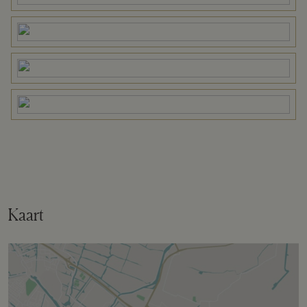
Omvang
Geheel perceel
Buitenruimte
Tuin
Achtertuin, voortuin, zijtuin
Bergruimte
Kaart
Schuur/berging
Aangebouwd steen