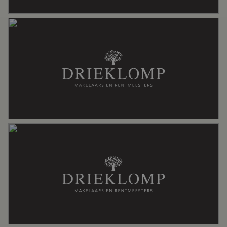
Aantal woonlagen
4
Voorzieningen
Natuurlijke ventilatie
Energie
Isolatie
Dakisolatie, gedeeltelijk dubbel glas
Verwarming
Cv ketel, houtkachel, open haard
Warm water
Cv ketel