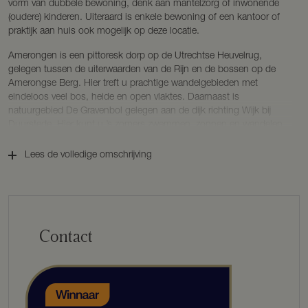
vorm van dubbele bewoning, denk aan mantelzorg of inwonende
(oudere) kinderen. Uiteraard is enkele bewoning of een kantoor of
praktijk aan huis ook mogelijk op deze locatie.
Amerongen is een pittoresk dorp op de Utrechtse Heuvelrug,
gelegen tussen de uiterwaarden van de Rijn en de bossen op de
Amerongse Berg. Hier treft u prachtige wandelgebieden met
eindeloos veel bos, heide en open vlaktes. Daarnaast is
natuurgebied De Gravenbol gelegen aan de dijk richting Wijk bij
Duurstede. Hier kunt u ’s zomers zwemmen, zonnen en wandelen.
Er is een uniek hondenlosloopgebied waar uw hond kan rennen en
plonzen maar ook liefhebbers van watersport kunnen hier een
Lees de volledige omschrijving
heerlijke dag beleven! Diverse restaurants en de bakker zijn op
enkele minuten lopen gelegen, ook heeft Amerongen meerdere
basisscholen en kinderopvangen.
De ligging op de Utrechtse Heuvelrug geeft een goede
Contact
bereikbaarheid ten opzicht van de Randstad. Steden als Utrecht en
Amersfoort zijn in 30 autominuten bereikbaar en naar de ring van
Amsterdam is het drie kwartier rijden.
KENMERKEN
BOUWJAAR ca. 1817