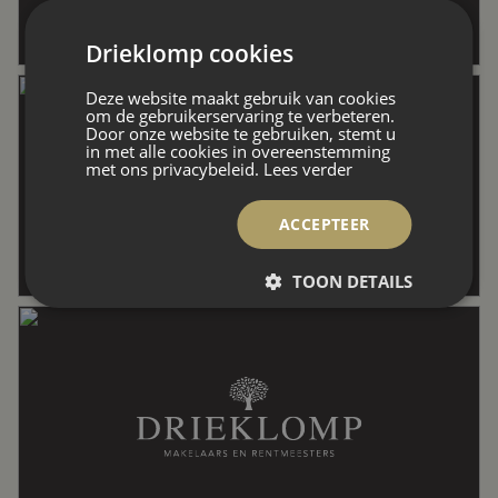
Drieklomp cookies
Perceel
790 m²
Deze website maakt gebruik van cookies
om de gebruikerservaring te verbeteren.
Door onze website te gebruiken, stemt u
Inhoud
1.909 m³
in met alle cookies in overeenstemming
met ons privacybeleid.
Lees verder
Indeling
ACCEPTEER
TOON DETAILS
Aantal kamers
11 kamers (5 slaapkamers)
Aantal badkamers
2 badkamers
Badkamervoorzieningen
Douche, dubbele wastafel, ligbad,
toilet