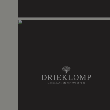
verkoopprocedure én de routebeschrijving 
graag naar de projectwebsite. Deze docu
Move.nl;
• Op kavel 2 wordt de bestaande offic
staat en beperkte verduurzamingsmogelij
najaar van 2026 gesloopt. Hiermee ontst
toekomstbestendige woning die aansluit b
• De vijf boskavels liggen op een unieke 
Vliegbasis Soesterberg, een natuurgebie
en historie op bijzondere wijze samenko
• Ter bescherming van de aanwezige flora
maatregelen gerealiseerd, waaronder verb
kleine marterachtigen, vluchtvoorzienin
kleinere diersoorten in de erfafscheiding
• De kavels bevinden zich in een ecolog
tussen bos en heide, waar wonen in harm
en het bestaande groene karakter van he
behouden.