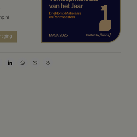
4
mp.nl
htiging