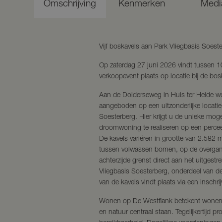
Omschrijving
Kenmerken
Medi
Vijf boskavels aan Park Vliegbasis Soes
Op zaterdag 27 juni 2026 vindt tussen 
verkoopevent plaats op locatie bij de bo
Aan de Dolderseweg in Huis ter Heide word
aangeboden op een uitzonderlijke locatie
Soesterberg. Hier krijgt u de unieke mog
droomwoning te realiseren op een perceel
De kavels variëren in grootte van 2.582 
tussen volwassen bomen, op de overgan
achterzijde grenst direct aan het uitgest
Vliegbasis Soesterberg, onderdeel van d
van de kavels vindt plaats via een inschr
Wonen op De Westflank betekent wonen 
en natuur centraal staan. Tegelijkertijd pr