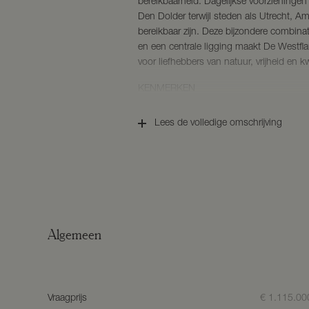
bereikbaarheid. Dagelijkse voorzieningen
Den Dolder terwijl steden als Utrecht, A
bereikbaar zijn. Deze bijzondere combina
en een centrale ligging maakt De Westfl
voor liefhebbers van natuur, vrijheid en kwa
KENMERKEN
– Kaveloppervlakte: van 2.582 m² tot 3.
Lees de volledige omschrijving
– Maximale inhoud hoofdgebouw: 800 m³
– Maximale goothoogte hoofdgebouw: 6
– Maximale nokhoogte hoofdgebouw: 1
– Maximale oppervlakte bijgebouwen: 50
– Maximale goothoogte bijgebouwen: 3 
– Maximale nokhoogte bijgebouwen: 4,5
Algemeen
KIJKMOMENTEN
Om geïnteresseerden uitgebreid kennis t
van De Westflank worden diverse inform
georganiseerd.
Vraagprijs
€ 1.115.000