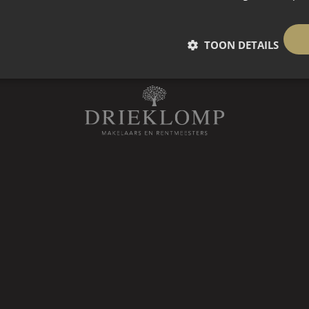
ee krijgt u een compleet beeld van
 locatie uw eigen droomwoning te
TOON DETAILS
oopt van maandag 7 september tot
ewijzing vindt plaats in dezelfde
omstige eigenaren starten met de
n en het ontwerp van hun woning
n van de Utrechtse Heuvelrug.
 boskavel. De kavels zijn zorgvuldig
arbij waardevolle bomen en
jk behouden blijven. Iedere kavel
jstaande woning met bijbehorende
regels.
5
erd op de Dolderseweg. De
uur van Park Vliegbasis Soesterberg.
den tussen de bebouwing, waardoor