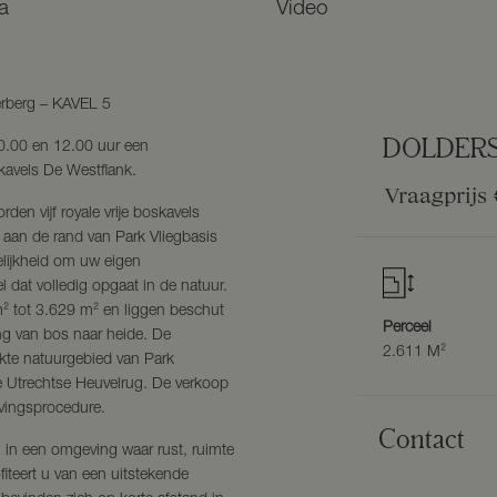
a
Video
terberg – KAVEL 5
DOLDER
10.00 en 12.00 uur een
skavels De Westflank.
Vraagprijs
en vijf royale vrije boskavels
 aan de rand van Park Vliegbasis
elijkheid om uw eigen
 dat volledig opgaat in de natuur.
m² tot 3.629 m² en liggen beschut
Perceel
g van bos naar heide. De
2.611 M²
rekte natuurgebied van Park
e Utrechtse Heuvelrug. De verkoop
ijvingsprocedure.
Contact
in een omgeving waar rust, ruimte
ofiteert u van een uitstekende