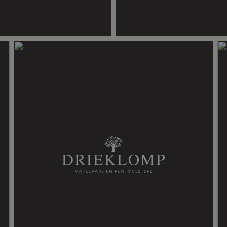
naar de locatie verwijzen wij u
menten zijn tevens beschikbaar via
ierswoning vanwege de bouwkundige
kheden naar verwachting in het
aat ruimte voor een nieuwe,
ij de kwaliteit van het landschap;
locatie direct grenzend aan Park
d van circa 375 hectare waar natuur
men;
 en fauna zijn diverse ecologische
lijfplaatsen voor vleermuizen en
gen voor de das en doorgangen voor
en;
isch waardevolle overgangszone
onie met de natuur centraal staat
t gebied zorgvuldig wordt