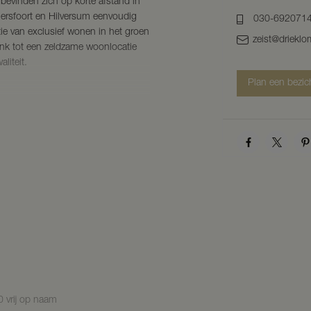
 bevinden zich op korte afstand in
mersfoort en Hilversum eenvoudig
030-692071
tie van exclusief wonen in het groen
zeist@drieklo
ank tot een zeldzame woonlocatie
liteit.
Plan een bezic
629 m²
 inclusief onderkeldering
 meter
0 meter
% van het erf
meter
 meter
e laten maken met de unieke sfeer
atie- en kijkmomenten
 vrij op naam