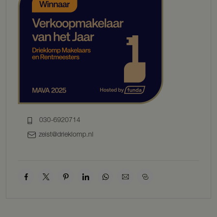
uit een grote overloop met een cv-ketel uit 2024 en een aansluiting
voor uw wasmachine en droger. De zolder kan gebruikt worden als
tweede slaapkamer of een kantoor/werkruimte.
OVERIG
TUIN EN BIJGEBOUWEN
De achtertuin met achterom ligt op het westen en is voorzien van
een veranda met verlichting en een aangebouwde houten berging
wat gebruikt kan worden als opslagruimte voor uw fiets.
BIJZONDERHEDEN
030-6920714
• Slaapkamer met badkamer op de begane grond;
zeist@drieklomp.nl
• Op loopafstand van de bossen van Nationaal Park Utrechtse
Heuvelrug;
• Nieuwe veranda met verlichting geplaats in 2023;
• Energielabel B met een Nefit Cv-ketel uit 2024.