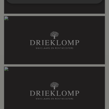
Badkamervoorzieningen
Douche, toilet, wastafel
Aantal woonlagen
2
Voorzieningen
Mechanische ventilatie, tv kabel
Energie
Energielabel
B
Isolatie
Volledig geisoleerd