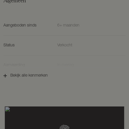
Algemeen
Aangeboden sinds
6+ maanden
Status
Verkocht
Aanvaarding
In overleg
Bekijk alle kenmerken
Soort woonhuis
Eengezinswoning, hoekwoning
Soort bouw
Bestaande bouw
Bouwjaar
1996