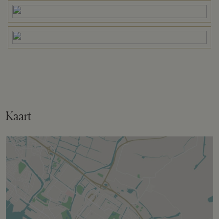
Eigendomssituatie
Volle eigendom
Perceel
1159-D-2329
Omvang
Geheel perceel
Kaart
Buitenruimte
Tuin
Achtertuin
Bergruimte