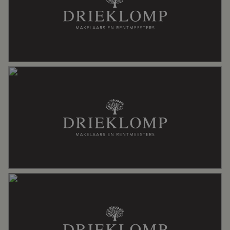
Specifiek
Toegankelijk voor ouderen
Soort dak
Bitumineuze dakbedekking, pannen
Ligging
Aan bosrand, aan rustige weg, in
woonwijk
Oppervlakten en inhoud
Wonen
78 m²
Gebouwgebonden Buitenruimte
10 m²