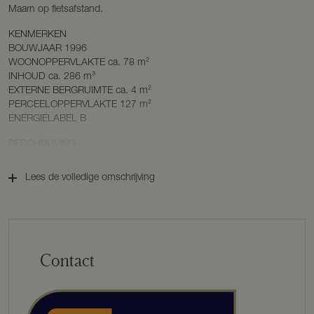
Maarn op fietsafstand.
KENMERKEN
BOUWJAAR 1996
WOONOPPERVLAKTE ca. 78 m²
INHOUD ca. 286 m³
EXTERNE BERGRUIMTE ca. 4 m²
PERCEELOPPERVLAKTE 127 m²
ENERGIELABEL B
BESCHRIJVING
BEGANE GROND
Lees de volledige omschrijving
De begane grond bestaat uit een entree, die toegang geeft tot een
ruime en lichte woonkamer met een keuken met kookplaat,
afzuigkap, vaatwasmachine en veel kastruimte. Een tweede hal met
trap geeft toegang tot een slaapkamer en de badkamer. De
badkamer is voorzien van een toilet, een douche en wastafel. Naast
de badkamer bevindt zicht een berging.
Contact
EERSTE VERDIEPING
De eerste verdieping is bereikbaar middels een vaste trap en bestaat