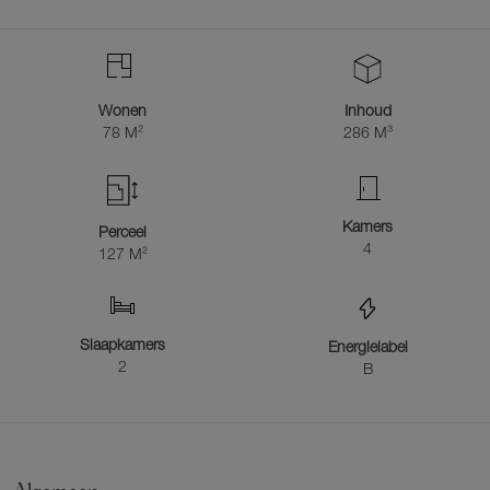
Wonen
Inhoud
78 M²
286 M³
Kamers
Perceel
4
127 M²
Slaapkamers
Energielabel
2
B