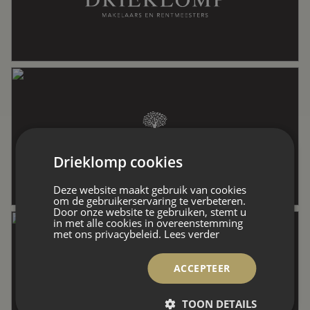
Externe bergruimte
4 m²
Perceel
127 m²
Inhoud
286 m³
Drieklomp cookies
Indeling
Deze website maakt gebruik van cookies
om de gebruikerservaring te verbeteren.
Door onze website te gebruiken, stemt u
in met alle cookies in overeenstemming
met ons privacybeleid.
Lees verder
Aantal kamers
4 kamers (2 slaapkamers)
ACCEPTEER
Aantal badkamers
1 badkamer
TOON DETAILS