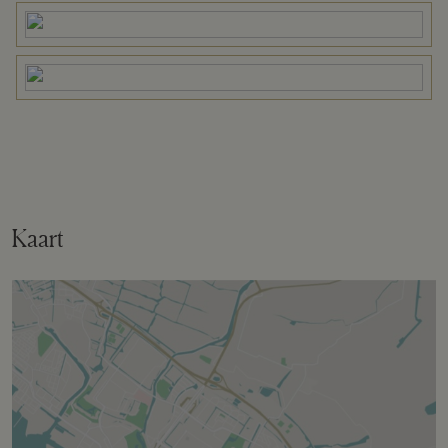
Tuin
Tuin rondom
Bergruimte
Schuur/berging
Vrijstaand steen
Kaart
Garage
Capaciteit
1 auto