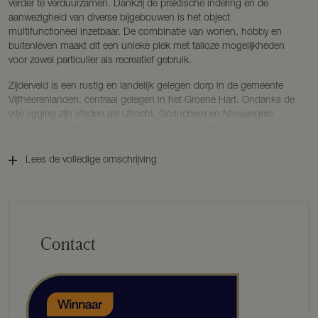
verder te verduurzamen. Dankzij de praktische indeling en de
aanwezigheid van diverse bijgebouwen is het object
multifunctioneel inzetbaar. De combinatie van wonen, hobby en
buitenleven maakt dit een unieke plek met talloze mogelijkheden
voor zowel particulier als recreatief gebruik.
Zijderveld is een rustig en landelijk gelegen dorp in de gemeente
Vijfheerenlanden, centraal gelegen in het Groene Hart. Ondanks de
vrije ligging zijn steden als Utrecht, Gorinchem en Nieuwegein
uitstekend bereikbaar via de nabijgelegen uitvalswegen A2 en A27.
In de directe omgeving vindt u uitgestrekte weilanden, prachtige
fiets- en wandelroutes en diverse voorzieningen in omliggende
Lees de volledige omschrijving
dorpen en steden. Een ideale locatie voor wie landelijk wil wonen
met de dagelijkse voorzieningen binnen handbereik.
KENMERKEN
BOUWJAAR: 1890
Contact
WOONOPPERVLAKTE : ca. 106 m²
INHOUD: ca. 429 m³
EXTERNE BERGRUIMTE: ca. 178 m²
OVERIGE INPANDIGE RUIMTE: ca. 6 m²
PERCEELOPPERVLAKTE: 28.935 m²
ENERGIELABEL: G