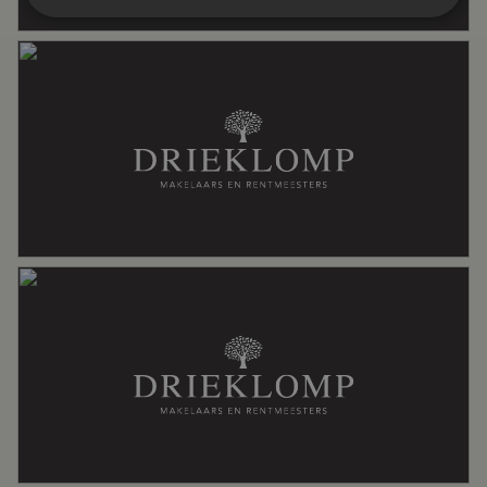
Aantal woonlagen
2
Voorzieningen
Glasvezel kabel, natuurlijke ventilatie, tv
kabel
Energie
Energielabel
G
Isolatie
Driedubbel glas, grotendeels
dubbelglas, hr glas, vloerisolatie
Verwarming
Elektrische verwarming,