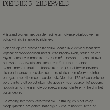
DIEFDIJK
5
ZIJDERVELD
Vrijstaand wonen met paardenfaciliteiten, diverse bijgebouwen en
volop vrijheid in landelijk Zijderveld
Gelegen op een prachtige landelijke locatie in Zijderveld staat deze
vrijstaande woonboerderij met diverse bijgebouwen, stallen en een
royaal perceel van maar liefst 28.935 m². De woning beschikt over
een woonoppervlakte van circa 106 m² en biedt meerdere
slaapkamers en multifunctionele ruimtes. Op het terrein bevinden
zich onder andere meerdere schuren, stallen, een sfeervol tuinhuis,
een gastenverblijf en een paardenbak. Met circa 178 m² aan externe
bergruimte is dit object uitermate geschikt voor paardenliefhebbers,
hobbyisten of mensen die op zoek zijn naar ruimte en vrijheid in het
buitengebied.
De woning heeft een karakteristieke uitstraling en biedt volop
mogelijkheden om geheel naar eigen wens te moderniseren of