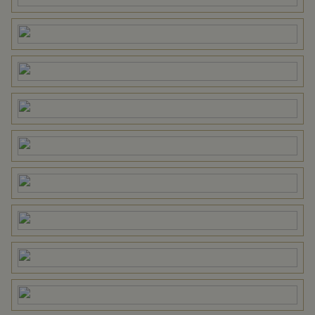
Omvang
Geheel perceel
Perceelnaam
Vianen H 533
Oppervlakte
1685 m²
Eigendomssituatie
Volle eigendom
Perceel
VAN00-H-533
Omvang
Geheel perceel
Buitenruimte