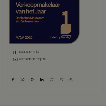
BESCHRIJVING
BEGANE GROND
Via de entree aan de voorzijde betreedt u de hal, die toegang biedt
tot het toilet, de eetkeuken en de overige vertrekken op de begane
grond. De landelijke eetkeuken vormt een fijne centrale plek in de
woning en is voorzien van een elektrische kookplaat en diverse
opbergmogelijkheden. Aansluitend bevindt zich de badkamer.
Vanuit de keuken is tevens via een vaste trap de eerste verdieping
bereikbaar.
030-6920714
zeist@drieklomp.nl
De woonkamer is royaal van opzet en beschikt over een sfeervolle
open haard, wat zorgt voor een warme en uitnodigende ambiance.
Dankzij de prettige indeling biedt deze ruimte volop mogelijkheden
voor het creëren van meerdere zit- en leefgedeeltes. Vanuit de
woonkamer is er toegang tot een ruime inpandige kast, ideaal voor
het opbergen van bijvoorbeeld paardenspullen, voorraad of
hobbybenodigdheden.
Op de begane grond bevindt zich daarnaast een slaapkamer, welke
direct in verbinding staat met de woonkamer. Deze kamer beschikt