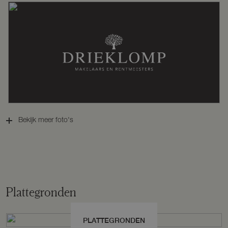
Kadastrale gegevens
Perceelnaam
Odijk A 2604
Oppervlakte
705 m²
Bekijk meer foto's
Eigendomssituatie
Volle eigendom
Perceel
ODK02-A-2604
Plattegronden
Omvang
Geheel perceel
PLATTEGRONDEN