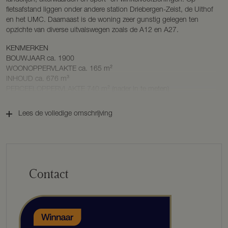
fietsafstand liggen onder andere station Driebergen-Zeist, de Uithof
en het UMC. Daarnaast is de woning zeer gunstig gelegen ten
opzichte van diverse uitvalswegen zoals de A12 en A27.
KENMERKEN
BOUWJAAR ca. 1900
WOONOPPERVLAKTE ca. 165 m²
INHOUD ca. 676 m³
PERCEELOPPERVLAKTE 740 m² (nader in te meten)
ENERGIELABEL G
Lees de volledige omschrijving
BESCHRIJVING
BEGANE GROND
Middels de deur aan de zijkant betreedt u de woning in de ruime
hal. Aan de linker zijde ligt de woonkeuken welke een aantal jaar
terug volledig vernieuwd is en is voorzien van een combimagnetron,
vierpits inductie kookplaat met afzuigkap en een koelkast met
Contact
vriesvak. Via de keuken is de tweede hal bereikbaar, vanuit hier is er
een trap naar de kelder, een toilet, ruime berging en deur achterom.
De grote woonkamer, aan de voorzijde van de woning, is een lichte
ruimte dankzij meerdere grote ramen. Er is een charmante
gaskachel met schouw aanwezig en de gebintenconstructie van het