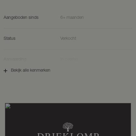
Aangeboden sinds
6+ maanden
Status
Verkocht
Aanvaarding
In overleg
Bekijk alle kenmerken
Soort woonhuis
Eengezinswoning, twee onder een
kapwoning
Soort bouw
Bestaande bouw
Bouwjaar
1900