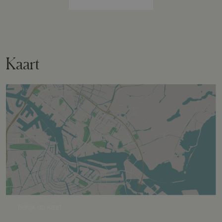
Perceelnaam
Odijk A 2933
Oppervlakte
35 m²
Kaart
Eigendomssituatie
Volle eigendom
Perceel
ODK02-A-2933
Omvang
Deelperceel
Buitenruimte
Bekijk op kaart