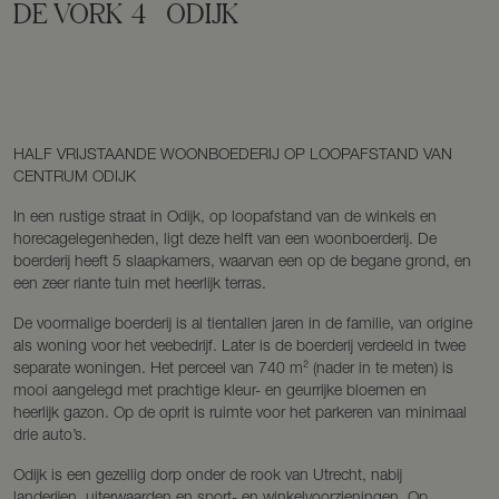
DE VORK
4
ODIJK
HALF VRIJSTAANDE WOONBOEDERIJ OP LOOPAFSTAND VAN
CENTRUM ODIJK
In een rustige straat in Odijk, op loopafstand van de winkels en
horecagelegenheden, ligt deze helft van een woonboerderij. De
boerderij heeft 5 slaapkamers, waarvan een op de begane grond, en
een zeer riante tuin met heerlijk terras.
De voormalige boerderij is al tientallen jaren in de familie, van origine
als woning voor het veebedrijf. Later is de boerderij verdeeld in twee
separate woningen. Het perceel van 740 m² (nader in te meten) is
mooi aangelegd met prachtige kleur- en geurrijke bloemen en
heerlijk gazon. Op de oprit is ruimte voor het parkeren van minimaal
drie auto’s.
Odijk is een gezellig dorp onder de rook van Utrecht, nabij
landerijen, uiterwaarden en sport- en winkelvoorzieningen. Op