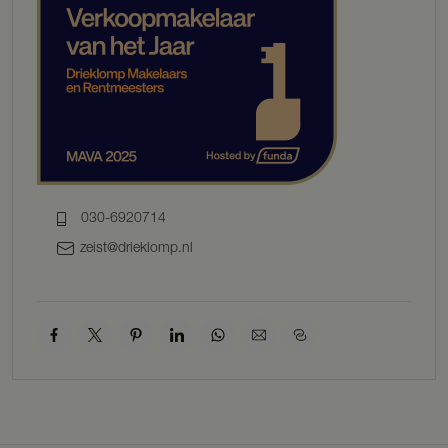
plafond maakt het geheel af. Aan het einde van de hal vindt zich
een tweede toilet en de slaapkamer op de begane grond met vaste
kastenwand. Dit geeft de woning een ideale indeling doordat het
levensloop bestendig is.
EERSTE VERDIEPING
Op de verdieping zijn vier slaapkamers aanwezig: twee royale
kamers aan de voorzijde en twee compacte kamers aan de zijkant
van de woning. Alle slaapkamers beschikken over vaste kasten.
De aanwezige badkamer beschikt over een wastafel, douche met
030-6920714
regenkop en aansluiting voor een wasmachine. De badkamer wordt
zeist@drieklomp.nl
verwarmd middels een gaskachel en het water wordt verwarmd
middels een geiser.
Vanaf de overloop op de eerste verdieping is de bergvliering
bereikbaar met een vlizotrap.
OVERIG
TUIN EN BIJGEBOUW
De woning wordt omgeven door een prachtig aangelegde tuin met