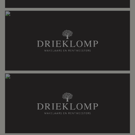
Aantal woonlagen
4
Voorzieningen
Buitenzonwering
Energie
Energielabel
G
Verwarming
Gaskachels
Warm water
Elektrische boiler eigendom