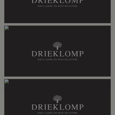
Soort dak
Pannen
Ligging
In woonwijk
Oppervlakten en inhoud
Wonen
165 m²
Overige inpandige ruimte
28 m²
Externe bergruimte
13 m²