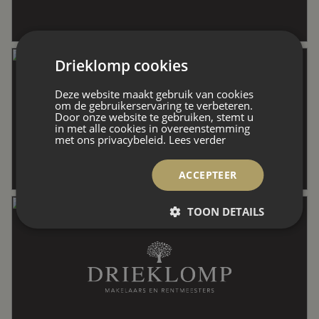
Perceel
740 m²
Drieklomp cookies
Inhoud
676 m³
Deze website maakt gebruik van cookies
om de gebruikerservaring te verbeteren.
Door onze website te gebruiken, stemt u
Indeling
in met alle cookies in overeenstemming
met ons privacybeleid.
Lees verder
ACCEPTEER
Aantal kamers
7 kamers (5 slaapkamers)
TOON DETAILS
Aantal badkamers
1 badkamer
Badkamervoorzieningen
Inloopdouche,
wasmachineaansluiting, wastafel