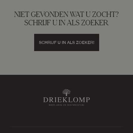
Tuin
Voortuin, zijtuin
NIET GEVONDEN WAT U ZOCHT?
SCHRIJF U IN ALS ZOEKER
Bergruimte
SCHRIJF U IN ALS ZOEKER!
Schuur/berging
Vrijstaand hout
Parkeergelegenheid
Soort parkeergelegenheid
Op eigen terrein, openbaar parkeren