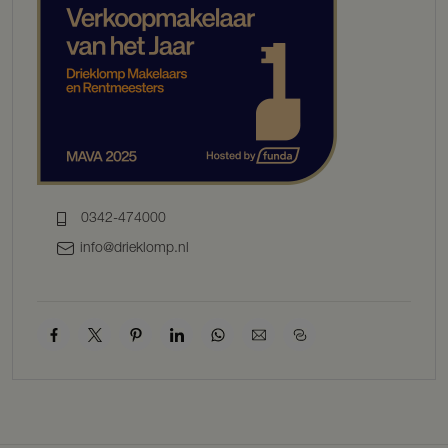
Hoewel dit in de praktijk veel mogelijkheden biedt voor samen
wonen met behoud van een zekere mate van zelfstandigheid, is het
goed om te beseffen dat dit formeel onderdeel uitmaakt van het
geheel en niet als zelfstandige woning is bestemd of vergund. De
kracht van De Witte Hoeve zit dan ook in het samen gebruiken van
deze plek – als één geheel, op één erf, binnen één
woonbestemming.
Maar misschien ziet u het anders! Misschien zoekt u juist die ene
plek waar wonen en werken samenkomen. Waar ruimte is voor het
0342-474000
ontvangen van gasten, het geven van cursussen, het creëren van
een atelier of praktijk aan huis. Waar een kleinschalige bed &
info@drieklomp.nl
breakfast op natuurlijke wijze zou kunnen ontstaan, of waar een
paar gastenkamers onderdeel worden van een leven dat draait om
rust, aandacht en buiten zijn. Misschien ziet u de indeling als een
vertrekpunt – en niet als eindpunt. Een plek die u naar uw hand zet,
waar ruimtes een andere functie krijgen en waar het erf zich aanpast
aan uw manier van leven. De Witte Hoeve laat zich niet in één vorm
vangen. Ze nodigt uit om verder te kijken.
Een huis met karakter – en een ziel die voelbaar is