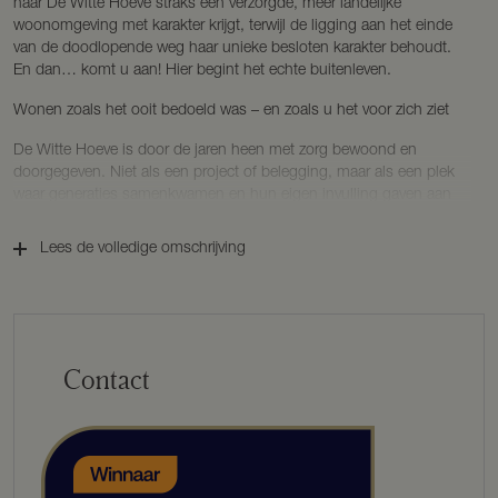
naar De Witte Hoeve straks een verzorgde, meer landelijke
woonomgeving met karakter krijgt, terwijl de ligging aan het einde
van de doodlopende weg haar unieke besloten karakter behoudt.
En dan… komt u aan! Hier begint het echte buitenleven.
Wonen zoals het ooit bedoeld was – en zoals u het voor zich ziet
De Witte Hoeve is door de jaren heen met zorg bewoond en
doorgegeven. Niet als een project of belegging, maar als een plek
waar generaties samenkwamen en hun eigen invulling gaven aan
het buitenleven. De huidige indeling, met twee afzonderlijk te
gebruiken woonruimtes, is daar een mooi voorbeeld van. Wat nu
Lees de volledige omschrijving
voelt als een tweede woongedeelte, vindt zijn oorsprong in een
voormalig bijgebouw/schuur. Al jarenlang wordt dit bijgebouw als
woonruimte gebruikt. Eerst door een vorige eigenaar samen met zijn
broer, daarna door de huidige bewoners, die hier met hun gezin en
kinderen op dezelfde manier hun thuis hebben gemaakt. De twee
Contact
woongedeeltes functioneren zelfstandig, maar zijn tevens
binnendoor met elkaar verbonden via een tussendeur, wat flexibiliteit
biedt in gebruik – afhankelijk van uw woonwensen en levensfase.
Dit langdurige gebruik geeft het geheel een warm en
vanzelfsprekend karakter, waarbij samen wonen en elkaar nabij zijn
centraal staat.