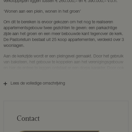
verkoopprijzen liggen tussen € 260.000,– en € 390.000,– v.o.n.
‘Wonen aan een plein, wonen in het groen’
Om dit te bereiken is ervoor gekozen om het nog te realiseren
appartementsgebouw twee gezichten te geven: een parkachtige
zijde aan het groen en een meer bebouwde kant tegenover de kerk.
De Pastorietuin bestaat uit 25 koop appartementen, verdeeld over 3
woonlagen.
Aan de kerkzijde wordt er een pleingevel gemaakt. Door het gebruik
van baksteen, het gebouw te koppelen aan het verenigingsgebouw
en hier de entree te leggen ontstaat er een dorps karakter. Door ook
nog de grote zaal van ‘t Kerkheem naar de pleingevel te halen wordt
de functie
Lees de volledige omschrijving
van dorpsplein verder versterkt.
Dit verplaatsen had tevens als voordeel dat er aan de groene zijde
ruimte gemaakt kan worden voor wonen in en aan het groen. Met
een zorgvuldige analyse van de belangrijke historische bomen en
boomgroepen is de nieuwbouw zo gepositioneerd dat de
Contact
toekomstige bewoners van aanvang af kunnen genieten van een
volwassen en een gezonde parkachtige omgeving. De gemeente zal
de verdere aanleg en ontwikkeling van het groen rond het gebouw