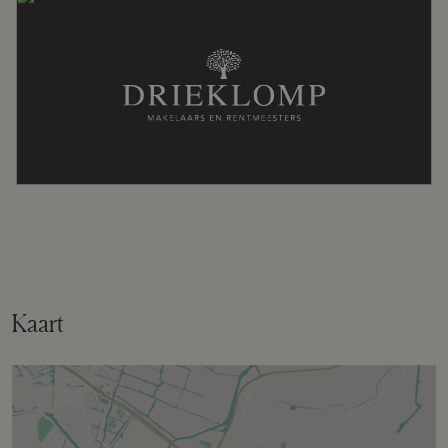
Schuur/berging
Inpandig
Kaart