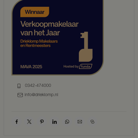
verzorgen. Om het concept van de twee gezichten verder te
versterken is aan deze zijde gekozen voor een houten gevel met
natuurlijke uitstraling.
De kozijnen aan het park lopen door tot op de grond. Dit om een
fijn groen uitzicht te geven. Aan de pleingevel is juist vanwege de
privacy gekozen voor een breed raam met borstwering. De bronzen
kleur op de aluminium kozijnen vormt een goede combinatie met
zowel de okergele baksteen als de houten tuingevel. Het ensemble
krijgt hierdoor een chique uitstraling.
In de appartementen is veel flexibiliteit aangebracht. De entreehal
biedt ruimte voor een warm welkom voor bezoekers, ook als er
iemand slecht ter been is of mindervalide is. Vanuit de basis is het
0342-474000
mogelijk de slaapkamer en de woonkamer te koppelen door de
info@drieklomp.nl
scheidingswand te voorzien van een deur of schuifdeur. De
badkamer kan op meerdere manieren naar wens van de kopers
worden ingericht. Deze maatregelen zullen zo worden vormgegeven
dat de levensloopbestendigheid niet sfeerbepalend wordt.
Een gemeenschappelijke woonruimte met terras, een aparte
logeerkamer en een vrij indeelbare binnenruimte op de verdieping
zorgen ervoor dat de gemeenschapszin in het