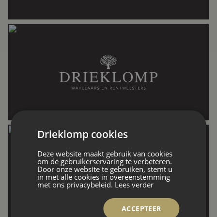
Wonen
71 m²
Inhoud
185 m³
Indeling
Drieklomp cookies
Aantal kamers
3 kamers ( slaapkamers)
Deze website maakt gebruik van cookies
om de gebruikerservaring te verbeteren.
Door onze website te gebruiken, stemt u
in met alle cookies in overeenstemming
Aantal woonlagen
1
met ons privacybeleid.
Lees verder
ACCEPTEER
Voorzieningen
Lift, mechanische ventilatie,