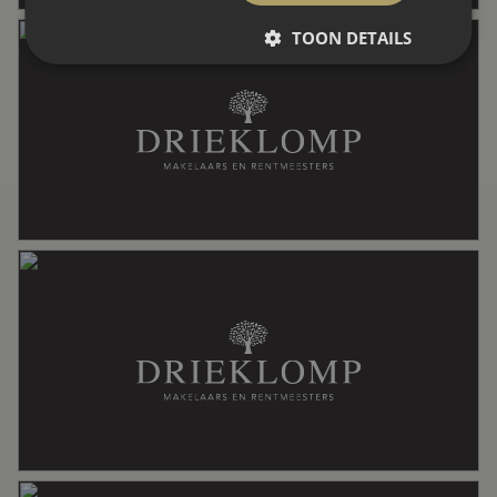
zonnepanelen
TOON DETAILS
Energie
Energielabel
A
Isolatie
Dubbel glas, volledig geisoleerd
Verwarming
Vloerverwarming geheel, warmtepomp
Bergruimte