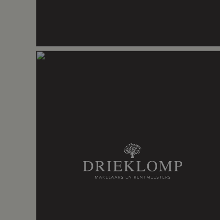
Voorzieningen
Dakraam, me
Energie
Energielabel
C
Isolatie
Dakisolatie
Verwarming
Cv ketel, h