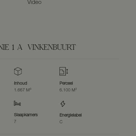
Video
NIE
1
A
VINKENBUURT
Inhoud
Perceel
1.667 M³
6.100 M²
Slaapkamers
Energielabel
7
C