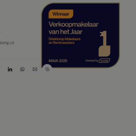
7
klomp.nl