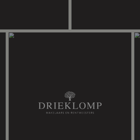
chanische ventilatie, rookkanaal
, dubbel glas
ete lucht verwarming