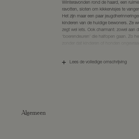
Winteravonden rond de haard, een ruime
ravotten, sloten om kikkervisjes te van
Het zijn maar een paar jeugdherinnering
kinderen van de huidige bewoners. Ze wo
zegt wel iets. Ook charmant: zowel aan de
‘boerendeuren’ die halfopen gaan. Zo hee
zonder dat kinderen of honden ongevraa
Droomwoning to be
Beukenhagen rondom het landhuis zorge
Lees de volledige omschrijving
denkt u aan wat kleinvee op en rond uw e
paardenbak, uitbundige bloembedden, 
living en de keuken zijn nu nog met elk
waanzinnige ruimte nodigt – net als de ha
(of die van uw binnenhuisarchitect) de vri
beneden als boven. In totaal zijn er 7 ru
gescheiden klimaatregeling voor bened
Algemeen
bijkeuken/utility room separaat van he
ook is, dit is een mooie plek om hem te 
Volop ruimte