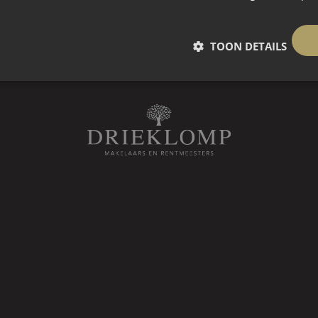
entrum, manege, sporthal en het
htzwembad waar jong en oud ’s
TOON DETAILS
, Nieuwleusen, Zwolle en Meppel
de Natuurgebied het Reestdal en
, aan rustige weg, buiten bebouwde kom, in bosrijke omgeving, landelijk ge
ng. Toilet. Royale woonkamer met
oonkeuken. 2 Slaapkamers.
, ligbad en douche.
mers. Luxe badkamer met
erging.