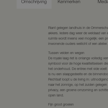
Omschrijving
Kenmerken
Medi
Riant gelegen landhuis in de Ommerscha
akkers. Iedere dag weer de weldaad van e
ruimte wordt ineens veel mogelijk: een pr
inwonende ouders wellicht of een atelier.
Tussen velden en wegen
De royale laag riet is onlangs volledig v
symbool voor de hoge kwaliteitseisen di
het onderhoud. De entree met vide voelt 
is nu een slaapgedeelte en de binnendoo
Rechtsaf loopt u de living in: uitnodig
naar het zonnige, op het zuiden gelegen 
privacy, een groene omzoming en schitter
open land.
Fijn groot groeien