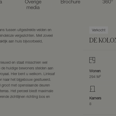
a
Overige
Brochure
360°
media
ns tussen uitgestrekte velden en
Verkocht
indeloze vergezichten. Met zoveel
DE KOLO
aktijk aan huis bijvoorbeeld,
ernieuwd en staat misschien wel
e de huidige bewoners stelden aan
Wonen
royaal. Hier bent u welkom. Linksaf
294 M²
r naar het bijgebouw gesitueerd.
end groot met openslaande deuren
terras. Het perceel biedt maximale
ende zichtlijnen richting bos en
Kamers
8