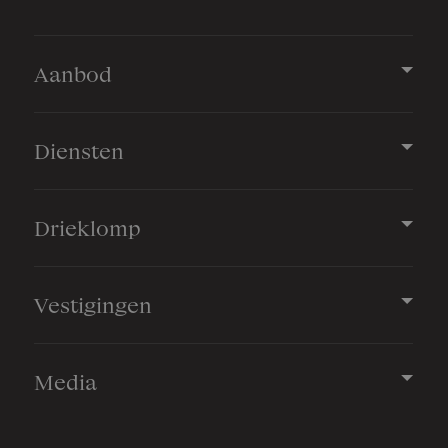
Aantal badkamers
3 badkamers
Aanbod
Badkamervoorzieningen
Dubbele wastafel, inloopdouche,
ligbad, toilet, wastafelmeubel
Diensten
Aantal woonlagen
4
Drieklomp
Voorzieningen
Alarminstallatie, buitenzonwering,
mechanische ventilatie, rookkanaal, tv
Vestigingen
kabel
Media
Energie