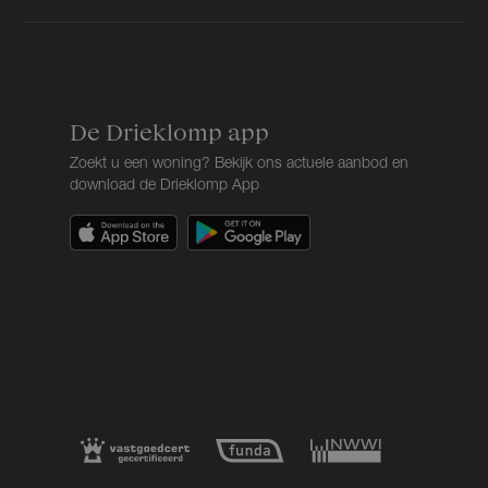
Isolatie
Dubbel glas
Verwarming
Cv ketel, open haard, vloerverwarming
gedeeltelijk
De Drieklomp app
Zoekt u een woning? Bekijk ons actuele aanbod en
download de Drieklomp App
Warm water
Cv ketel
Kadastrale gegevens
Perceelnaam
Doorn B 528
Oppervlakte
740 m²