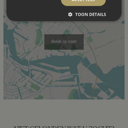
Specifiek
Dubbele bewoning aanwezig,
monumentaal pand
TOON DETAILS
Soort dak
Riet
Bekijk op kaart
Ligging
Aan bosrand, aan rustige weg,
beschutte ligging, buiten bebouwde
kom, in bosrijke omgeving, vrij uitzicht
Oppervlakten en inhoud
Wonen
551 m²
Overige inpandige ruimte
93 m²