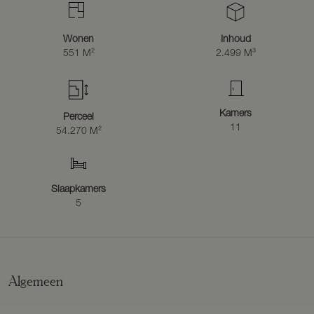
Wonen
Inhoud
551 M²
2.499 M³
Kamers
Perceel
11
54.270 M²
Slaapkamers
5
Algemeen