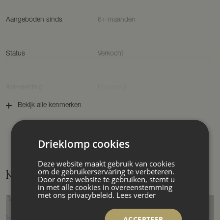
Aangeboden sinds
6+ maanden
Status
Verkocht
Aanvaarding
In overleg
Bekijk alle kenmerken
Soort woonhuis
Landgoed, vrijstaande woning
Drieklomp cookies
Soort bouw
Bestaande bouw
Deze website maakt gebruik van cookies
om de gebruikerservaring te verbeteren.
Kaart
Door onze website te gebruiken, stemt u
in met alle cookies in overeenstemming
Bouwjaar
1926
met ons privacybeleid.
Lees verder
ACCEPTEER