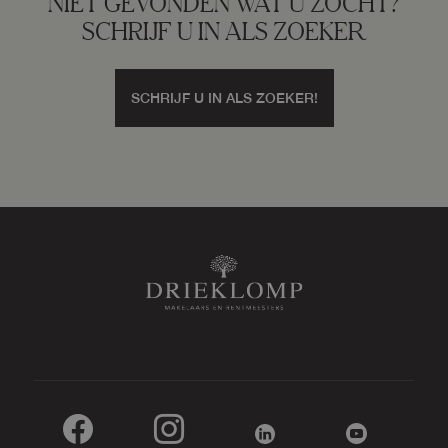
NIET GEVONDEN WAT U ZOCHT?
SCHRIJF U IN ALS ZOEKER
Gebouwgebonden Buitenruimte
44 m²
SCHRIJF U IN ALS ZOEKER!
Externe bergruimte
51 m²
Perceel
54.270 m²
Inhoud
2.499 m³
Indeling
Aantal kamers
11 kamers (5 slaapkamers)