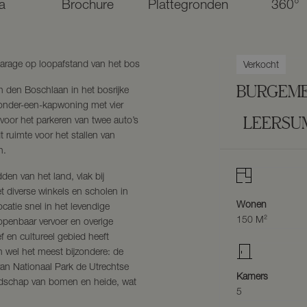
a
Brochure
Plattegronden
360°
arage op loopafstand van het bos
Verkocht
BURGEME
 den Boschlaan in het bosrijke
onder-een-kapwoning met vier
LEERSU
 voor het parkeren van twee auto’s
t ruimte voor het stallen van
n.
den van het land, vlak bij
 diverse winkels en scholen in
Wonen
catie snel in het levendige
150 M²
openbaar vervoer en overige
f en cultureel gebied heeft
 wel het meest bijzondere: de
van Nationaal Park de Utrechtse
Kamers
landschap van bomen en heide, wat
5