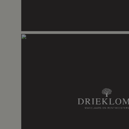
Inhoud
520 m³
Indeling
Aantal kamers
5 kamers (4
Aantal badkamers
1 badkame
Badkamervoorzieningen
Dubbele was
Aantal woonlagen
3