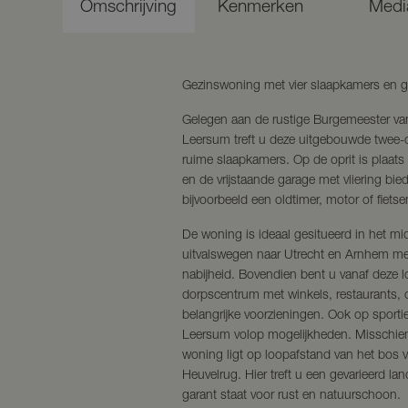
Omschrijving
Kenmerken
Medi
Gezinswoning met vier slaapkamers en g
Gelegen aan de rustige Burgemeester van
Leersum treft u deze uitgebouwde twee-
ruime slaapkamers. Op de oprit is plaats
en de vrijstaande garage met vliering bied
bijvoorbeeld een oldtimer, motor of fietse
De woning is ideaal gesitueerd in het mid
uitvalswegen naar Utrecht en Arnhem met
nabijheid. Bovendien bent u vanaf deze lo
dorpscentrum met winkels, restaurants, 
belangrijke voorzieningen. Ook op sportie
Leersum volop mogelijkheden. Misschien
woning ligt op loopafstand van het bos 
Heuvelrug. Hier treft u een gevarieerd 
garant staat voor rust en natuurschoon.