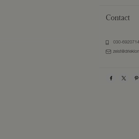
Contact
030-692071
zeist@drieklo
 en bergruimte. Vanuit hier loopt u
zijde van de woning een gezellige
ortuin en de mooie omgeving. Aan
thoek met openslaande deuren naar
n de uitbouw en is voorzien van een
 en oven. Via de keuken is er