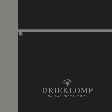
Voorzieningen
Dakraam, me
Energie
Energielabel
B
Isolatie
Dakisolatie,
Verwarming
Cv ketel, g
Warm water
Cv ketel