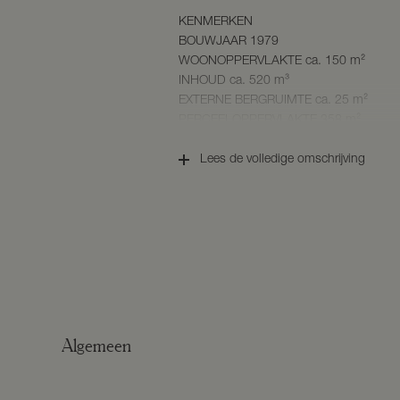
KENMERKEN
BOUWJAAR 1979
WOONOPPERVLAKTE ca. 150 m²
INHOUD ca. 520 m³
EXTERNE BERGRUIMTE ca. 25 m²
PERCEELOPPERVLAKTE 358 m²
ENERGIELABEL B
Lees de volledige omschrijving
BESCHRIJVING
BEGANE GROND
U betreedt de woning in de hal met toilet
door naar de woonkamer met aan de voor
zithoek met gashaard en zicht op de vo
de achterzijde is er ruimte voor een ee
het terras.
De keuken in L-opstelling bevindt zich i
Algemeen
5-pits gasfornuis, vaatwasser, magnetron
toegang tot het terras.