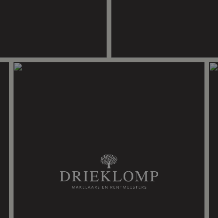
chanische ventilatie, natuurlijke ventilatie, schuifpui, zonnepanelen
 grotendeels dubbelglas, muurisolatie, vloerisolatie
ashaard, vloerverwarming gedeeltelijk