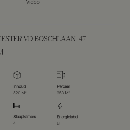
Video
ESTER VD BOSCHLAAN
47
M
Inhoud
Perceel
520 M³
358 M²
Slaapkamers
Energielabel
4
B