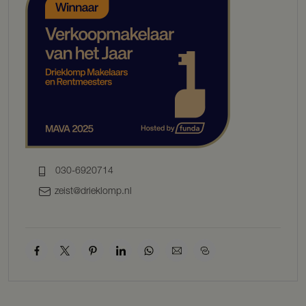
screens.
De eetkamer vormt het hart van de woning en staat in verbinding
met zowel de woonkamer als de zitkamer. Hier vindt u een op maat
gemaakte kast van Vonder, die samen met Lodder ook zorgde voor
diverse andere maatwerkmeubels en de luxe keuken.
De keuken van Lodder is een echte leefkeuken en uitgerust met
hoogwaardige inbouwapparatuur: quooker, vaatwasser, combi-
oven, magnetron, aparte oven en een inductiekookplaat. In de
praktische bijkeuken zijn naast de aansluitingen voor wasapparatuur
ook een wijnklimaatkast en een ijsblokjesmachine aanwezig.
030-6920714
De gehele begane grond is voorzien van vloerverwarming, wat zorgt
zeist@drieklomp.nl
voor optimaal comfort.
De woning beschikt verder over een doordacht lichtplan, fraaie
binnendeuren van gepatineerd eiken en een uitgebreid
alarmsysteem.
De slaapkamer op de begane grond is van het niveau van een luxe
hotelsuite. Met een royale inloopkast en een badkamer en suite,
voorzien van dubbele wastafel, inloopdouche, toilet, ligbad en zelfs
een geïntegreerde televisie.