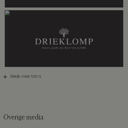
Energielabel
C
Isolatie
Dubbel glas
Verwarming
Cv ketel, gaskachels, vloerverwarming
gedeeltelijk
Bekijk meer foto's
Warm water
Cv ketel, gasboiler eigendom
Cv-ketel
Nefit Condens 9000iW (gas gestookt
uit 2017, eigendom)
Overige media
Kadastrale gegevens