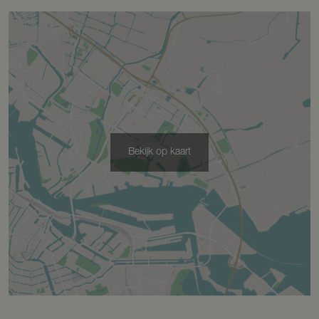
Tuin
Tuin rondom, zonneterras
Bergruimte
Bekijk op kaart
Schuur/berging
Vrijstaand hout
Garage
Capaciteit
2 auto's