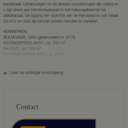
bereikbaar. Uitvalswegen en de diverse voorzieningen zijn vlakbij en
u ligt direct aan het klompenpad in het natuurgebied bij het
valleikanaal. De ligging ten opzichte van de Randstad is ook ideaal.
De A12 en A28 zijn binnen enkele minuten te bereiken.
KENMERKEN
BOUWJAAR: 1969 (gerenoveerd in 2010)
WOONOPPERVLAKTE : ca. 300 m²
INHOUD: ca.1188 m³
EXTERNE BERGRUIMTE: ca. 30 m²
OVERIGE INPANDIGE RUIMTE: ca. 41 m²
GEBOUWGEBONDEN BUITENRUIMTE: ca. 30 m²
PERCEELOPPERVLAKTE: 2010 m²
Lees de volledige omschrijving
ENERGIELABEL:C
BESCHRIJVING
BEGANE GROND
Via de royale entree met toilet en fontein bereikt u de ruime
Contact
woonkamer. Hier geniet u van een prachtig vrij uitzicht over de
omliggende weilanden. Grote raampartijen, een gashaard en een
groot zonnescherm zorgen voor een warme en comfortabele sfeer.
Aansluitend ligt de lichte zitkamer, omringd door ramen met