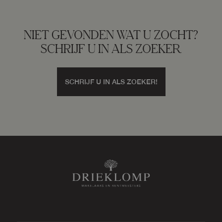
Voorzieningen
Elektra, elektrische deur, verwarming
NIET GEVONDEN WAT U ZOCHT?
Parkeergelegenheid
SCHRIJF U IN ALS ZOEKER
Soort parkeergelegenheid
SCHRIJF U IN ALS ZOEKER!
Op eigen terrein