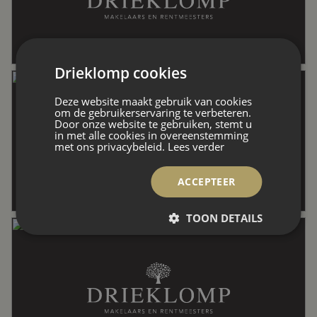
Overige inpandige ruimte
41 m²
Gebouwgebonden Buitenruimte
30 m²
Drieklomp cookies
Deze website maakt gebruik van cookies
Externe bergruimte
30 m²
om de gebruikerservaring te verbeteren.
Door onze website te gebruiken, stemt u
in met alle cookies in overeenstemming
met ons privacybeleid.
Lees verder
Perceel
2.010 m²
ACCEPTEER
Inhoud
1.188 m³
TOON DETAILS
Indeling