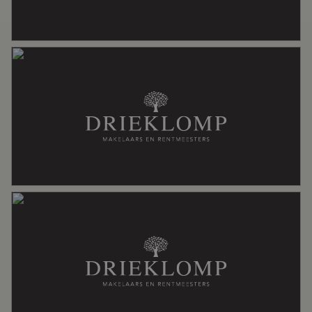
Aantal kamers
8 kamers (5 slaapkamers)
Aantal badkamers
2 badkamers
Badkamervoorzieningen
Douche, dubbele wastafel, ligbad,
toilet
Aantal woonlagen
2
Voorzieningen
Alarminstallatie, domotica, natuurlijke
ventilatie, rookkanaal, tv kabel
Energie