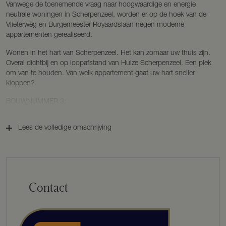
Vanwege de toenemende vraag naar hoogwaardige en energie
neutrale woningen in Scherpenzeel, worden er op de hoek van de
Vlieterweg en Burgemeester Royaardslaan negen moderne
appartementen gerealiseerd.
Wonen in het hart van Scherpenzeel. Het kan zomaar uw thuis zijn.
Overal dichtbij en op loopafstand van Huize Scherpenzeel. Een plek
om van te houden. Van welk appartement gaat uw hart sneller
kloppen?
BOUWNUMMER 3:
Het hoekappartement op de begane grond van ca. 112 m² is
Lees de volledige omschrijving
gelegen op een unieke locatie tegenover de entree van Huize
Scherpenzeel. Ideaal gelegen qua bezonning en groen rondom. Een
schuifdeur leidt naar het overdekte terras waardoor binnen en buiten
in elkaar overvloeien. Het appartement is functioneel ingedeeld met
een brede, open keuken, de woonkamer, twee ruime slaapkamers
en een derde slaapkamer die multifunctioneel kan worden gebruikt
Contact
als logeerkamer of werkkamer. De badkamer is voorzien van een
douche, wastafel, toilet en voldoende ruimte voor een ligbad. Alle
installaties worden geplaatst in een technische ruimte met een
opstelplaats voor de wasmachine en droger. Met de gelijkvloerse