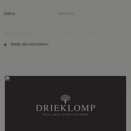
Status
Verkocht
Soort woonhuis
Appartement, portiekflat
Bekijk alle kenmerken
Soort bouw
Nieuwbouw
Bouwjaar
2024
Ligging
Aan bosrand, aan park, aan rustige
weg, in woonwijk, vrij uitzicht
Oppervlakten en inhoud