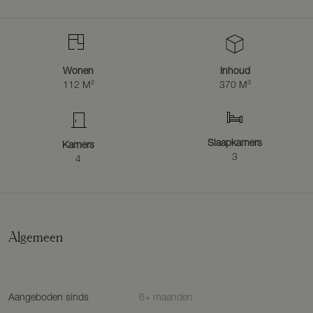
Wonen
Inhoud
112 M²
370 M³
Slaapkamers
Kamers
3
4
Algemeen
Aangeboden sinds
6+ maanden