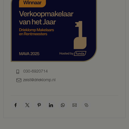
indeling biedt deze woning alle comfort voor nu en in de toekomst.
Elk appartement is voorzien van vloerverwarming, heeft één eigen
parkeerplaats en een buitenberging.
BIJZONDERHEDEN:
– Als koper moet je inwoner zijn van Scherpenzeel of
maatschappelijk/ economisch gebonden zijn.
– Er geldt een zelfbewoningsplicht van 2 jaar.
– Vanaf start verkoop is het mogelijk om in te schrijven voor één van
de woningen.
– Het appartement wordt gebouwd onder het Woningborg garantie-
en waarborgregeling Nieuwbouw 2021.
– Het appartement wordt voorzien van zonnepanelen, lucht-water
030-6920714
warmtepomp en balansventilatie.
zeist@drieklomp.nl
– Ieder appartement heeft 1 parkeerplaats op eigen terrein.
– Er is een stelpost opgenomen voor de inrichting badkamer en het
toilet. Er is geen stelpost voor de keuken opgenomen.
– Het appartement heeft een vrijstaande houten berging naast het
complex gelegen.