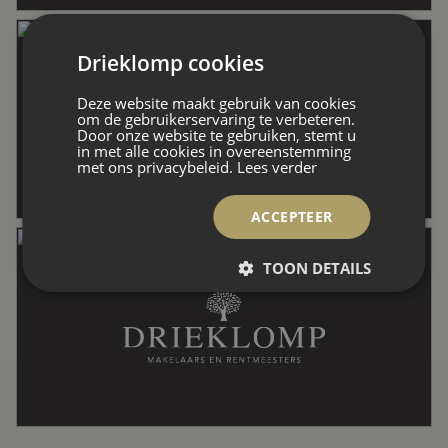
Drieklomp cookies
Wonen
112 m²
Deze website maakt gebruik van cookies
om de gebruikerservaring te verbeteren.
Inhoud
370 m³
Door onze website te gebruiken, stemt u
in met alle cookies in overeenstemming
met ons privacybeleid.
Lees verder
Indeling
ACCEPTEER
TOON DETAILS
Aantal kamers
4 kamers (3 slaapkamers)
Aantal badkamers
1 badkamer
Badkamervoorzieningen
Douche, toilet, wastafel