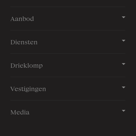
Schuur/berging
Vrijstaand hout
Aanbod
Parkeergelegenheid
Diensten
Soort parkeergelegenheid
Op eigen terrein
Drieklomp
Vestigingen
Media