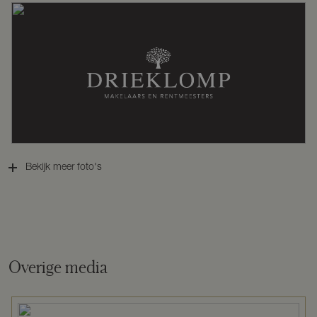
Verwarming
Cv ketel
Warm water
Cv ketel
Cv-ketel
Nefit HR 43 Excellent ( gestookt
combiketel uit 2007, eigendom)
Bekijk meer foto's
Kadastrale gegevens
Perceelnaam
Baarn K 71
Overige media
Oppervlakte
650 m²