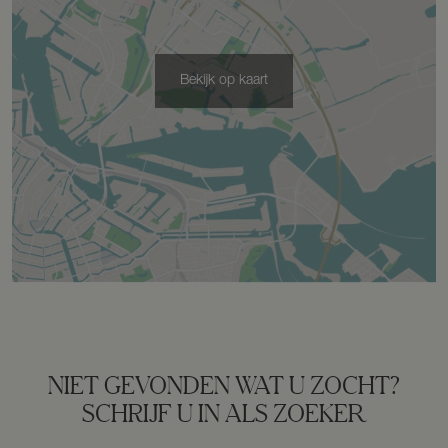
Bergruimte
Bekijk op kaart
Schuur/berging
Vrijstaand hout
Parkeergelegenheid
Soort parkeergelegenheid
Op eigen terrein, openbaar parkeren
NIET GEVONDEN WAT U ZOCHT?
SCHRIJF U IN ALS ZOEKER