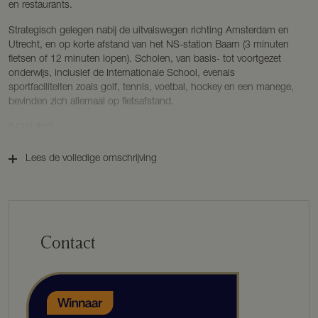
en restaurants.
Strategisch gelegen nabij de uitvalswegen richting Amsterdam en
Utrecht, en op korte afstand van het NS-station Baarn (3 minuten
fietsen of 12 minuten lopen). Scholen, van basis- tot voortgezet
onderwijs, inclusief de Internationale School, evenals
sportfaciliteiten zoals golf, tennis, voetbal, hockey en een manege,
bevinden zich allemaal op fietsafstand.
INDELING
Begane grond
Lees de volledige omschrijving
Bij binnenkomst wordt u verwelkomd in een lichte hal met
authentieke glas-in-loodramen en een stijlvolle bordestrap. De ruime
hal met gastentoilet leidt naar de sfeervolle L-vormige woonkamer
en-suite, die is voorzien van originele schuifdeuren, een
uitnodigende open haard en een zonnige serre. Grote ramen en
Contact
openslaande deuren zorgen voor een overvloed aan lichtinval en
bieden een schitterend uitzicht op de groene tuin.
De woonkeuken is volledig uitgerust met hoogwaardige apparatuur
en biedt volop ruimte voor gezellige diners met familie en vrienden.
Vanuit de keuken is er directe toegang tot een ruime kelder, die