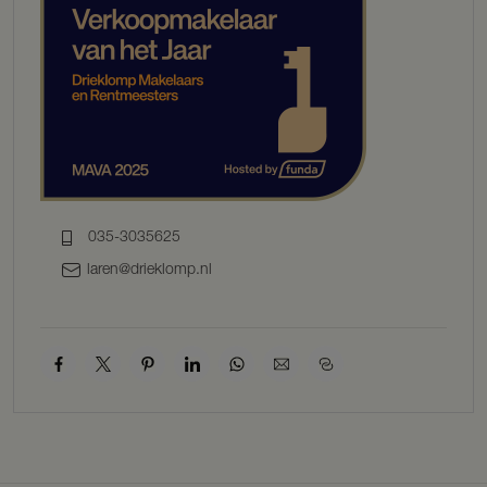
uitstekend dienst kan doen als wijnkelder of opslagruimte. De
begane grond beschikt tevens over een royale bijkeuken met
inbouwapparatuur.
Aan de achterzijde van de woning bevindt zich een ruime werkkamer
met openslaande deuren naar de tuin. Deze ruimte is ideaal als
thuiskantoor, praktijkruimte of extra slaapkamer. Het is ook mogelijk
om op de begane grond een badkamer te realiseren, wat deze
woning levensloopbestendig maakt.
Eerste verdieping
035-3035625
De stijlvolle bordestrap met kleurrijke glas-in-looddetails leidt naar
laren@drieklomp.nl
de eerste verdieping. Hier bevinden zich twee ruime slaapkamers,
waarvan de hoofdslaapkamer met balkon een prachtig uitzicht biedt
op de tuin. De derde kamer is ideaal als werk- of kinderkamer. De
ruime badkamer is voorzien van een ligbad, een aparte douche, een
dubbele wastafel en een tweede toilet.
Tweede verdieping
Via een vaste trap bereikt u de tweede verdieping. Deze etage
beschikt over een overloop, twee charmante slaapkamers en extra