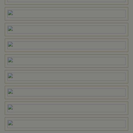
Eigendomssituatie
Volle eigendom
Perceel
BAA01-K-71
Omvang
Geheel perceel
Perceelnaam
Baarn K 1750
Oppervlakte
255 m²
Eigendomssituatie
Volle eigendom