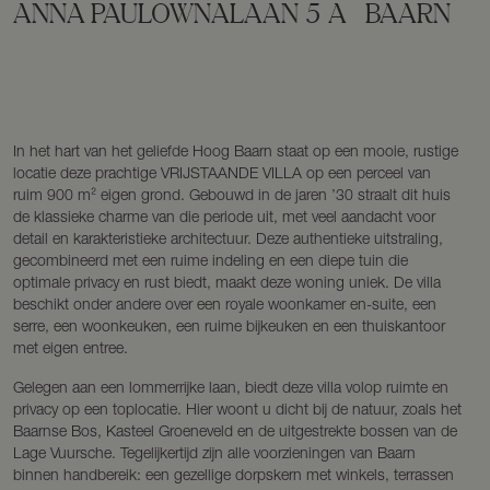
ANNA PAULOWNALAAN
5
A
BAARN
In het hart van het geliefde Hoog Baarn staat op een mooie, rustige
locatie deze prachtige VRIJSTAANDE VILLA op een perceel van
ruim 900 m² eigen grond. Gebouwd in de jaren ’30 straalt dit huis
de klassieke charme van die periode uit, met veel aandacht voor
detail en karakteristieke architectuur. Deze authentieke uitstraling,
gecombineerd met een ruime indeling en een diepe tuin die
optimale privacy en rust biedt, maakt deze woning uniek. De villa
beschikt onder andere over een royale woonkamer en-suite, een
serre, een woonkeuken, een ruime bijkeuken en een thuiskantoor
met eigen entree.
Gelegen aan een lommerrijke laan, biedt deze villa volop ruimte en
privacy op een toplocatie. Hier woont u dicht bij de natuur, zoals het
Baarnse Bos, Kasteel Groeneveld en de uitgestrekte bossen van de
Lage Vuursche. Tegelijkertijd zijn alle voorzieningen van Baarn
binnen handbereik: een gezellige dorpskern met winkels, terrassen