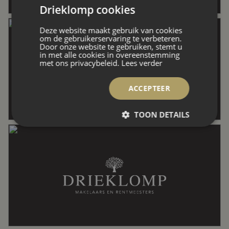
Drieklomp cookies
Aantal badkamers
1 badkamer
Deze website maakt gebruik van cookies
om de gebruikerservaring te verbeteren.
Door onze website te gebruiken, stemt u
Badkamervoorzieningen
Douche, dubbele wastafel, ligbad,
in met alle cookies in overeenstemming
toilet
met ons privacybeleid.
Lees verder
ACCEPTEER
Aantal woonlagen
4
TOON DETAILS
Energie
Energielabel
E
Isolatie
Dubbel glas