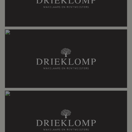
Specifiek
Beschermd stads of dorpsgezicht
Soort dak
Pannen
Ligging
Aan rustige weg, in bosrijke omgeving,
in woonwijk
Oppervlakten en inhoud
Wonen
229 m²
Overige inpandige ruimte
11 m²