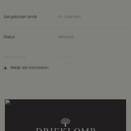
Aangeboden sinds
6+ maanden
Status
Verkocht
Aanvaarding
In overleg
Bekijk alle kenmerken
Soort woonhuis
Villa, vrijstaande woning
Soort bouw
Bestaande bouw
Bouwjaar
1929