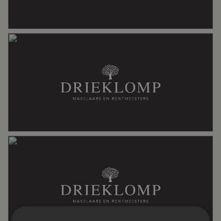
Gebouwgebonden Buitenruimte
9 m²
Externe bergruimte
8 m²
Perceel
905 m²
Inhoud
864 m³
Indeling
Aantal kamers
8 kamers (5 slaapkamers)