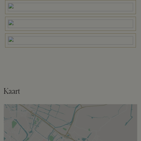
Perceel
BAA01-K-1750
Omvang
Geheel perceel
Buitenruimte
Tuin
Achtertuin, tuin rondom, voortuin,
zijtuin
Kaart
Achtertuin
476 m²
Ligging tuin
Oost bereikbaar via achterom