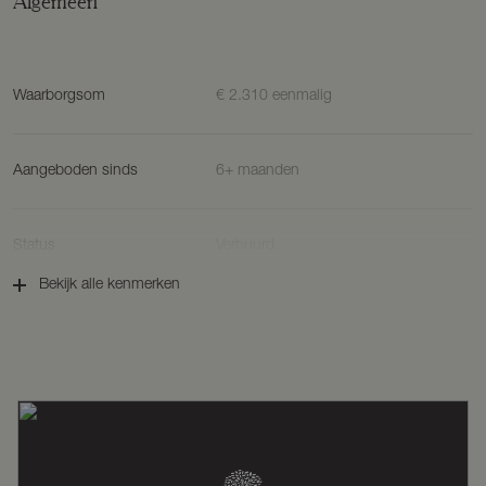
Algemeen
huurder de mogelijkheid biedt om deze – conform de eisen gesteld
in de huurovereenkomst – naar eigen wens in te richten.
BIJZONDERHEDEN
Waarborgsom
€ 2.310 eenmalig
LET OP! ER KAN ALLEEN PER E-MAIL GEREAGEERD WORDEN
OP ZEIST@DRIEKLOMP.NL
– De begane grond is voorzien van vloerverwarming.
Aangeboden sinds
6+ maanden
– Door de indeling is de woning slechts geschikt voor maximaal 2
personen.
– De tuin kan door huurder zelf aangelegd worden, conform de
eisen zoals opgenomen in de huurovereenkomst.
Status
Verhuurd
– Eigen parkeerplaats naast de woning;
Bekijk alle kenmerken
– Inkomenseis: bruto maandinkomen dient minimaal 2,5 x de
maandhuur te bedragen.
Aanvaarding
In overleg
– De huurprijs bedraagt € 1.155,- per maand exclusief gas, elektra
en gemeentelijke belastingen.
– De woning zal worden opgeleverd gelijk aan de staat ten tijde van
Soort woonhuis
Eengezinswoning, hoekwoning
de bezichtiging, zonder vloerbedekking en raambekleding.
– Verboden te roken in het gehuurde.
– Huisdieren: in overleg.
– De borg bedraagt 2 maanden huur.
Soort bouw
Bestaande bouw
– Voorbehoud gunning verhuurder.