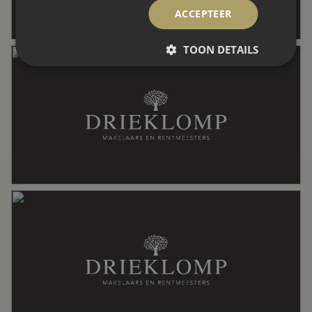
Badkamervoorzieningen
Douche, toilet, wastafel
ACCEPTEER
TOON DETAILS
Aantal woonlagen
2
Voorzieningen
Dakraam, mechanische ventilatie
Energie
Energielabel
B
Verwarming
Cv ketel