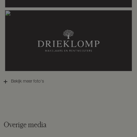
Warm water
Cv ketel
Cv-ketel
Nefit Proline (gas gestookt combiketel
uit 2024, eigendom)
Kadastrale gegevens
Perceelnaam
Zeist C 1922
Bekijk meer foto's
Oppervlakte
240 m²
Eigendomssituatie
Volle eigendom
Overige media