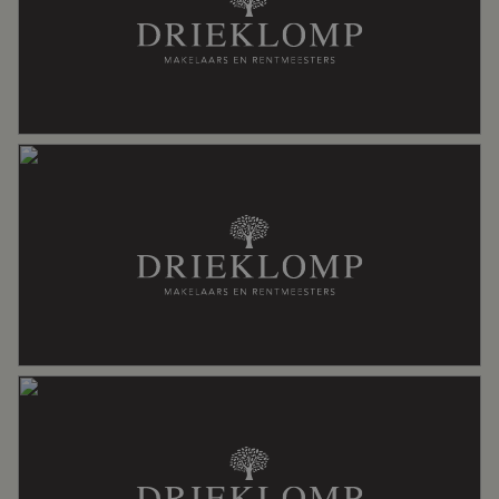
– De verhuurder geeft er de voorkeur aan om een langdurige
huurrelatie op te bouwen, minimale huurperiode zal 2 jaar
Bouwjaar
1958
bedragen.
– Oplevering: uiterlijk 15 augustus, eerder is mogelijk.
– Een persoonlijk gesprek met de verhuurder maakt onderdeel uit
van de selectieprocedure.
Soort dak
Metaal, pannen
Ligging
Aan drukke weg, beschutte ligging,
buiten bebouwde kom, in bosrijke
omgeving, landelijk gelegen
Oppervlakten en inhoud
Wonen
49 m²