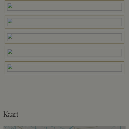
Perceel
ZEI00-C-1922
Omvang
Deelperceel
Buitenruimte
Tuin
Zijtuin
Zijtuin
90 m²
Ligging tuin
Oost
Kaart