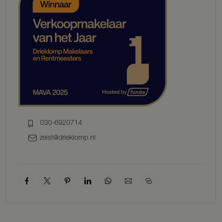
– Werkgeversverklaring.
– Motivatiebrief met toelichting van de interesse en geschiktheid.
– Alleen compleet aangeleverde stukken worden in behandeling
genomen.
– Uit alle aanmeldingen zullen maximaal 25 kandidaten
geselecteerd worden. Alleen geselecteerde kandidaten zullen
worden benaderd voor een afspraak.
KENMERKEN
BOUWJAAR 1958
WOONOPPERVLAKTE ca. 49 m²
INHOUD ca. 217 m³
030-6920714
EXTERNE BERGRUIMTE ca. 27 m²
PERCEELOPPERVLAKTE ca. 240 m²
zeist@drieklomp.nl
ENERGIELABEL B
BEGANE GROND
De entree aan de zijkant van de woning geeft toegang tot een hal
met toilet, meterkast en een berging met de opstelplaats voor de cv-
ketel, de unit voor mechanische ventilatie en de aansluiting voor de
wasmachine. Vanuit de hal is er een doorgang naar de sfeervolle
woonkamer, waar een karakteristieke schouw zorgt voor een
authentieke uitstraling. Gezellige raampartijen bieden uitzicht op de