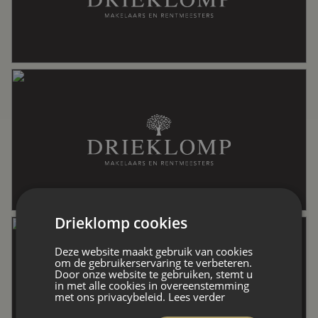
Externe bergruimte
27 m²
Perceel
240 m²
Inhoud
217 m³
Indeling
Drieklomp cookies
Aantal kamers
2 kamers (1 slaapkamer)
Deze website maakt gebruik van cookies
om de gebruikerservaring te verbeteren.
Aantal badkamers
1 badkamer
Door onze website te gebruiken, stemt u
in met alle cookies in overeenstemming
met ons privacybeleid.
Lees verder