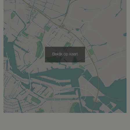
Bergruimte
Schuur/berging
Vrijstaand hout
Parkeergelegenheid
Bekijk op kaart
Soort parkeergelegenheid
Op eigen terrein