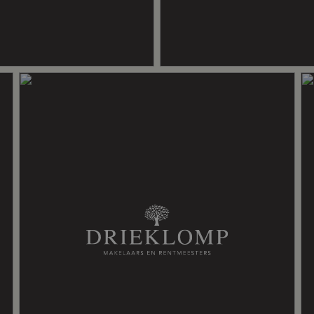
ning, mechanische ventilatie, tv kabel, zonnepanelen
, dubbel glas, muurisolatie