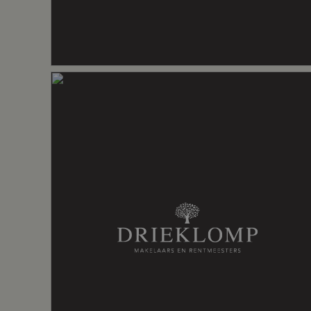
Voorzieningen
Airconditio
Energie
Energielabel
A
Isolatie
Dakisolatie
Verwarming
Cv ketel