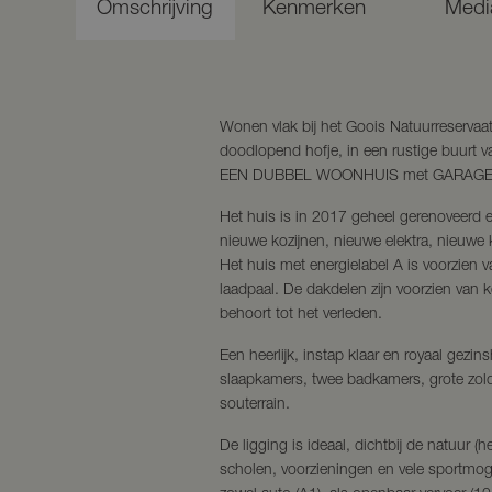
Omschrijving
Kenmerken
Medi
Wonen vlak bij het Goois Natuurreservaat
doodlopend hofje, in een rustige buurt
EEN DUBBEL WOONHUIS met GARAGE op
Het huis is in 2017 geheel gerenoveerd 
nieuwe kozijnen, nieuwe elektra, nieuwe 
Het huis met energielabel A is voorzien
laadpaal. De dakdelen zijn voorzien van k
behoort tot het verleden.
Een heerlijk, instap klaar en royaal gezi
slaapkamers, twee badkamers, grote zol
souterrain.
De ligging is ideaal, dichtbij de natuur (h
scholen, voorzieningen en vele sportmog