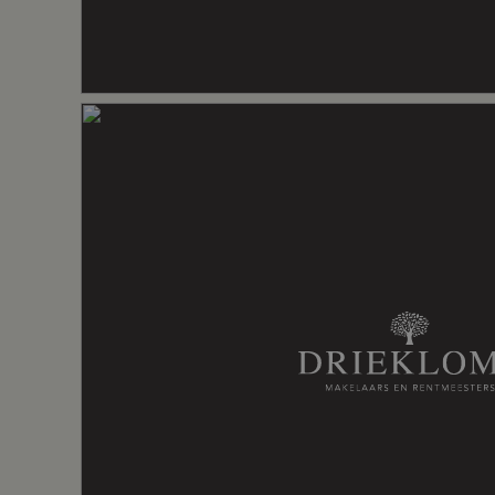
De garage is voorzien van elektra en bie
uw auto, fietsen en tuingereedschap.
Inhoud
672 m³
Indeling
Aantal kamers
6 kamers (4
Aantal badkamers
2 badkame
Badkamervoorzieningen
Douche, dubb
Aantal woonlagen
4