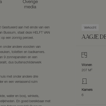
a
Overige
media
! Gesitueerd aan het einde van een
Verkocht
 van Bussum, staat deze HELFT VAN
AAGJE D
 een zonnig perceel.
en onder andere voorzien van
keuken, toiletten en badkamers.
 van 9 zonnepanelen en een
eralit, dus buitenschilderwerk
Wonen
207 M²
nshuis met onder andere drie
der en een verrassend ruim
Kamers
6
eide, water en bos), winkels,
elijkheden. En goed bereikbaar met