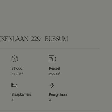
EKENLAAN
229
BUSSUM
Inhoud
Perceel
672 M³
255 M²
Slaapkamers
Energielabel
4
A