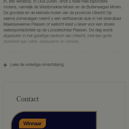
in. Iets verderop, in Oud Zuilen, vindt u twee hele bijzondere
molens, namelijk de Westbroekse Molen en de Buitenwegse Molen.
De grootste en de kleinste molen van de provincie Utrecht! Op
warme zomerdagen neemt u een verfrissende duik in het strandbad
Maarsseveense Plassen of wellicht kiest u liever voor een stoere
watersportactiviteit op de Loosdrechtse Plassen. De dag wordt
afgesloten in het gezellige centrum van Utrecht, met een grote
diversiteit aan cafés, restaurants en winkels.
Landelijke rust gecombineerd met alle gemakken die de stad biedt,
komen hier samen!
Lees de volledige omschrijving
KENMERKEN
BOUWJAAR ca. 1650
WOONOPPERVLAKTE BOERDERIJ ca. 290 m²
WOONOPPERVLAKTE BIJGEBOUW ca. 166 m²
INHOUD ca. 2.131 m³
Contact
EXTERNE BERGRUIMTE ca. 40 m²
PERCEELOPPERVLAKTE 4.722 m²
BOERDERIJ
BEGANE GROND
De boerderij is een genot voor het oog, oud en nieuw smelten hier