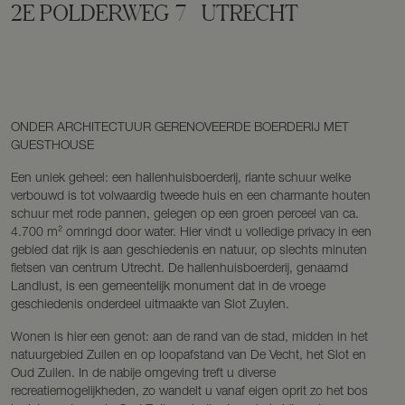
2E POLDERWEG
7
UTRECHT
ONDER ARCHITECTUUR GERENOVEERDE BOERDERIJ MET
GUESTHOUSE
Een uniek geheel: een hallenhuisboerderij, riante schuur welke
verbouwd is tot volwaardig tweede huis en een charmante houten
schuur met rode pannen, gelegen op een groen perceel van ca.
4.700 m² omringd door water. Hier vindt u volledige privacy in een
gebied dat rijk is aan geschiedenis en natuur, op slechts minuten
fietsen van centrum Utrecht. De hallenhuisboerderij, genaamd
Landlust, is een gemeentelijk monument dat in de vroege
geschiedenis onderdeel uitmaakte van Slot Zuylen.
Wonen is hier een genot: aan de rand van de stad, midden in het
natuurgebied Zuilen en op loopafstand van De Vecht, het Slot en
Oud Zuilen. In de nabije omgeving treft u diverse
recreatiemogelijkheden, zo wandelt u vanaf eigen oprit zo het bos