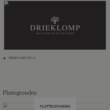
Warm water
Cv ketel
Cv-ketel
Itho Daalderop (gas gestookt
combiketel uit 2014, eigendom)
Kadastrale gegevens
Bekijk meer foto's
Perceelnaam
Utrecht E 868
Oppervlakte
4722 m²
Plattegronden
Eigendomssituatie
Eigendom belast met erfpacht
PLATTEGRONDEN