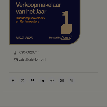
samen in een prachtig design van interieurarchitect Remy Meijers.
Zijn creaties zijn te herkennen aan het gebruik van materialen die
ieder een eigen uitstraling of textuur hebben, waarbij glas, hout en
beton vaak een rol spelen. Hij creëert een bepaalde spanning in een
ruimte en betrekt daarbij de buitenomgeving in het ontwerp, iets dat
in deze boerderij perfect gelukt is.
U betreedt de boerderij via wat vroeger de oude keuken was, maar
heden ten dagen een ruime hal met vaste kastenwand waarin zich
tevens aantal installaties bevinden. De oude open haard is een
knipoog naar het verleden, maar de bijzondere vloertegels met reliëf
030-6920714
en grote stalen deuren met glas herinneren u er haarfijn aan dat we
in het heden zijn.
zeist@drieklomp.nl
Doorlopend naar de gang treft u direct tegenover de hal een toilet
en de deur naar de kelder, beide deuren onopvallend weggewerkt in
een houten panelenwand. De kelder is op stahoogte met daglicht,
wasmachine aansluitingen en originele pekelbakken.
De vroegere deel is ingericht als woon- en eetruimte waarbij het
houten balkenwerk en de betonnen gietvloer elkaar prachtig
complimenteren. De nok bevindt zich op ruim 7,5 meter hoog en
dankzij de vele ramen in het dak is dit een lichte ruimte. De doorkijk