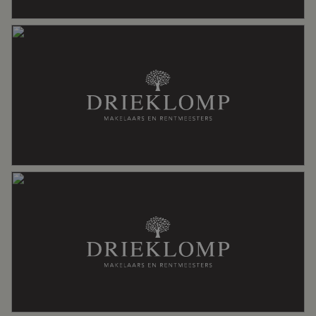
• De boerderij is een gemeentelijk monument;
• De grond is uitgegeven op basis van eeuwig durende (afgekochte)
erfpacht.
Aantal woonlagen
3
Voorzieningen
Dakraam, domotica, rookkanaal
Energie
Isolatie
Dakisolatie, gedeeltelijk dubbel glas,
grotendeels dubbelglas, muurisolatie,
vloerisolatie
Verwarming
Cv ketel, houtkachel, vloerverwarming
gedeeltelijk