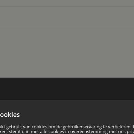
okken, rietgedekt.
anwezig. Grotendeels thermopane
taande woning
woning door een monumentale deur
 bouw
raadt. De hal met authentieke
ductie. Hier bevindt zich het
yale studeerkamer – perfect als
naar de kelder, ideaal voor opslag of
lijke plek om te ontspannen, met een
ookies
en sfeervolle erker en glas-in-
e lichtinval. De aangrenzende
kt gebruik van cookies om de gebruikerservaring te verbeteren.
ken, stemt u in met alle cookies in overeenstemming met ons pri
 deuren naar de veranda en het