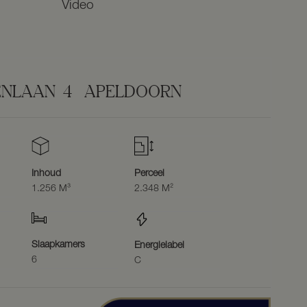
Video
ENLAAN
4
APELDOORN
Inhoud
Perceel
1.256 M³
2.348 M²
Slaapkamers
Energielabel
6
C