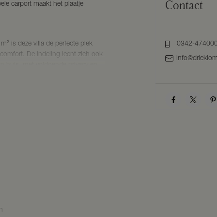
Contact
le carport maakt het plaatje
² is deze villa de perfecte plek
0342-47400
comfort. De indeling leent zich ook
info@drieklom
aan huis, met voldoende privacy en
ken en stijlvolle afwerking bieden u
comfortabel te wonen en te werken.
waardige afwerkingen maken
ehouden terwijl u profiteert van alle
este van twee werelden: wonen in
 te doen aan hedendaags comfort.
t aan de rietenkap.
hermen op de begane grond aanwezig.
n