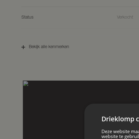
Bouwjaar: 1911.
Bouwwijze: in stenen spouwmuren opgetr
Status
Verkocht
Isolatie: kap-/spouw en vloerisolatie a
beglazing.
Woonoppervlakte: ca. 303 m².
Inhoud: ca. 1.256 m².
Aanvaarding
In overleg
Perceeloppervlakte: 2.348 m².
Bekijk alle kenmerken
Energielabel: C.
Soort woonhuis
Villa, vrijs
INDELING
Parterre
Via de overdekte entree betreedt u de 
Soort bouw
Bestaande
die direct de grandeur van deze villa ver
granieten vloer vormt een sfeervolle intro
moderne toilet met wandcloset en een ro
Bouwjaar
1911
werkruimte of bibliotheek. Een trap leidt 
wijnliefhebbers. De zitkamer is een heer
Drieklomp c
warme eikenhouten vloer, een gashaard, e
Oppervlakten en inhoud
loodramen die zorgen voor een bijzonder
Deze website maa
website te gebrui
eetkamer met houtkachel en openslaande