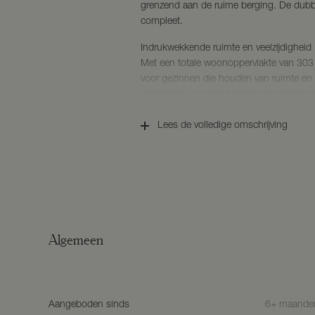
grenzend aan de ruime berging. De dubbe
compleet.
Indrukwekkende ruimte en veelzijdigheid
Met een totale woonoppervlakte van 303 m
voor gezinnen die houden van ruimte en 
uitstekend voor een kantoor of praktijk 
representatieve ruimtes. De royale vertrek
en uw gezin alles wat u nodig heeft om 
Lees de volledige omschrijving
Luxe en karakter in harmonie
De mix van authentieke details en hoog
Spitshuize uniek. De sfeer van weleer is b
moderne gemakken. Hier ervaart u het b
een historisch pand, zonder concessies
Algemeen
Bijzonderheden
-Eind 2024 is er groot onderhoud gewees
-Er zijn vier grote elektrische zonnesc
BOUWKENMERKEN
Aangeboden sinds
6+ maande