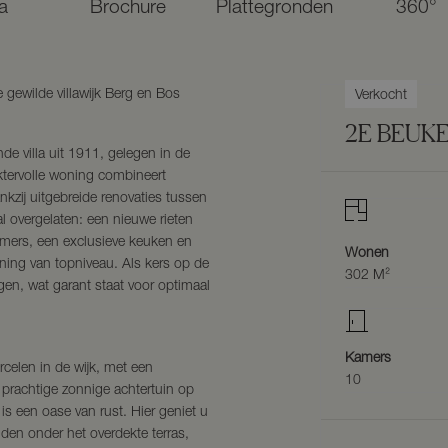
a
Brochure
Plattegronden
360°
de gewilde villawijk Berg en Bos
Verkocht
2E BEUK
e villa uit 1911, gelegen in de
ktervolle woning combineert
kzij uitgebreide renovaties tussen
al overgelaten: een nieuwe rieten
kamers, een exclusieve keuken en
Wonen
ning van topniveau. Als kers op de
302 M²
ngen, wat garant staat voor optimaal
Kamers
rcelen in de wijk, met een
10
 prachtige zonnige achtertuin op
 is een oase van rust. Hier geniet u
den onder het overdekte terras,