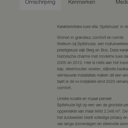
Omschrijving
Kenmerken
Medi
Karakteristieke luxe villa ‘Spitshuize’ in 
Wonen in grandeur, comfort en ruimte
Welkom bij Spitshuize, een indrukwekkend
prestigieuze wijk Berg en Bos. Deze kara
historische charme met moderne luxe dan
2005 en 2012. Hier is niets aan het toev
kap, eikenhouten vloeren, stijlvolle bad
vernieuwde installaties maken dit een wo
taart is de cv-installatie eind 2023 verva
comfort.
Unieke locatie en royaal perceel
Spitshuize ligt op een van de grootste pe
oppervlakte van maar liefst 2.348 m². De
het zuidwesten biedt volledige privacy en
van lange zomerdagen en sfeervolle avon