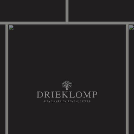
zandverstuiving Kootwijk
 ZOVEEL PLEZIER GEWOOND?
 Een prachtig en sfeervol huis met
s gezin en met vrienden kan
t en al het groen om je heen. Je
 grotendeels dubbelglas, muurisolatie, vloerisolatie
en in de bossen of de
erenigingen, de winkels en
emaal dichtbij. Gewoon een heerlijk
ashaard, houtkachel, vloerverwarming gedeeltelijk
lektrische boiler eigendom
olo ( gestookt uit 2023, eigendom)