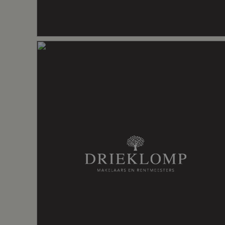
Indrukwekkende natuur: Kroondomeinen, 
WAAROM HEEFT VERKOPER HIER MET
Energielabel
C
‘Ons familiehuis is als een warme deken.
een grote tuin waar je gezellig samen al
vertoeven. Compleet genieten van de rus
Isolatie
Dakisolatie,
stapt de deur uit en kunt meteen wandel
Kroondomeinen. Maar de scholen, sportv
restaurantjes in het centrum zijn ook all
huis om in te wonen’.
Verwarming
Cv ketel, g
Warm water
Cv ketel, e
Cv-ketel
Atag QR38 S
Kadastrale gegevens