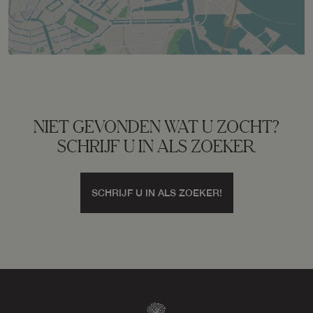
Perceel
LDN02-F-8085
Omvang
Geheel perceel
NIET GEVONDEN WAT U ZOCHT?
Buitenruimte
SCHRIJF U IN ALS ZOEKER
Tuin
Voortuin, zijtuin
SCHRIJF U IN ALS ZOEKER!
Zijtuin
65 m²
Ligging tuin
Zuid