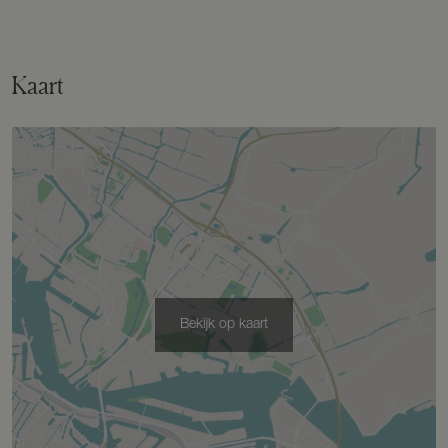
Verwarming
Vloerverwarming geheel, warmtepomp
Kaart
Warm water
Elektrische boiler eigendom
Kadastrale gegevens
Perceelnaam
Leusden F 8085
Bekijk op kaart
Oppervlakte
257 m²
Eigendomssituatie
Volle eigendom