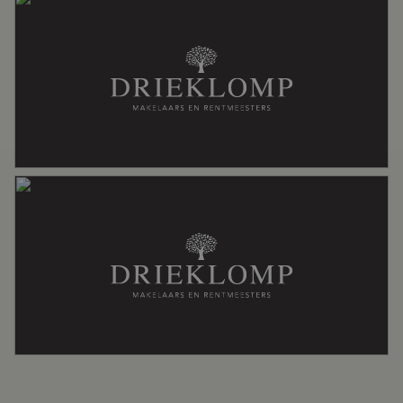
Aantal badkamers
1 badkamer
Badkamervoorzieningen
Douche, toilet, wastafel
Aantal woonlagen
2
Voorzieningen
Dakraam, glasvezel kabel,
mechanische ventilatie, zonnepanelen
Energie
Isolatie
Volledig geisoleerd