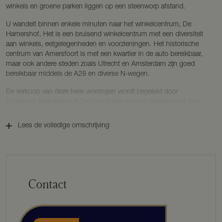
winkels en groene parken liggen op een steenworp afstand.
U wandelt binnen enkele minuten naar het winkelcentrum, De
Hamershof, Het is een bruisend winkelcentrum met een diversiteit
aan winkels, eetgelegenheden en voorzieningen. Het historische
centrum van Amersfoort is met een kwartier in de auto bereikbaar,
maar ook andere steden zoals Utrecht en Amsterdam zijn goed
bereikbaar middels de A28 en diverse N-wegen.
De verkoop van deze twee woningen wordt begeleid door
Drieklomp Makelaars uit Zeist en zullen worden gerealiseerd door
Level Projectbouw B.V. uit Woudenberg.
Lees de volledige omschrijving
KENMERKEN
BOUWJAAR 2024
WOONOPPERVLAKTE ca. 148 m² en ca. 140 m²
PERCEELOPPERVLAKTE ca. 278 m² en 257 m² (dienen nog
kadastraal ingemeten te worden).
Contact
INDELING:
Begane grond:
U betreedt de woning aan de zijkant via de entree met trapopgang