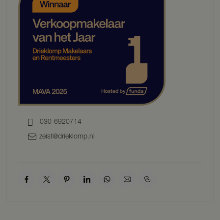
naar de eerste verdieping, meterkast, toilet en ruime
bijkeuken/berging. Vanuit de hal zijn de ruime woonkamer en
keuken bereikbaar.
De woonkamer en keuken nodigen uit tot gezellig samenzijn. De
keuken, nog naar eigen wens in te richten, belooft culinaire
avonturen en gezellig samenzijn met vrienden en is één geheel met
de eetkamer die u via openslaande deuren uitnodigt naar de
charmante zij-/achtertuin. Aan de voorzijde van de woning vindt u
de woonkamer, een sfeervolle ruimte die het hart van dit huis vormt.
Bijzonder is dat de woning met huisnummer 71 zich ook
levensloopbestendig laat inrichten, met een slaap- en badkamer
aan de voorzijde, wat zorgt voor ultiem woongenot.
030-6920714
Eerste verdieping:
zeist@drieklomp.nl
Via de trap komt u op de ruime overloop. Op de eerste verdieping
bevinden zich drie slaapkamers, de badkamer en een technische
ruimte. De slaapkamer aan de achterzijde is voorzien van een grote
dakkapel. De badkamer is voorzien van een douche, een vrij
hangend toilet en een wastafel en is nog naar eigen smaak aan te
passen.
Bijzonderheden:
– Slaapkamer en badkamer op de begane grond van huisnummer