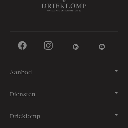
Bergruimte
Schuur/berging
Vrijstaand hout
Parkeergelegenheid
Aanbod
Soort parkeergelegenheid
Op eigen terrein
Diensten
Drieklomp