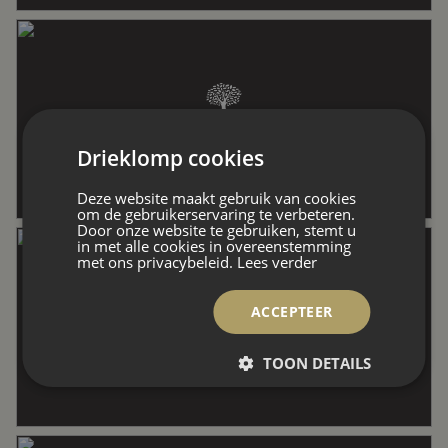
Wonen
140 m²
Externe bergruimte
6 m²
Drieklomp cookies
Perceel
257 m²
Deze website maakt gebruik van cookies
om de gebruikerservaring te verbeteren.
Door onze website te gebruiken, stemt u
in met alle cookies in overeenstemming
met ons privacybeleid.
Lees verder
Inhoud
460 m³
ACCEPTEER
Indeling
TOON DETAILS
Aantal kamers
5 kamers (3 slaapkamers)