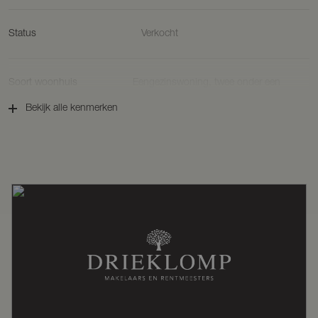
Status
Verkocht
Soort woonhuis
Eengezinswoning, twee onder een
kapwoning
Bekijk alle kenmerken
Soort bouw
Nieuwbouw
Bouwjaar
2024
Ligging
Aan drukke weg, in centrum
Oppervlakten en inhoud