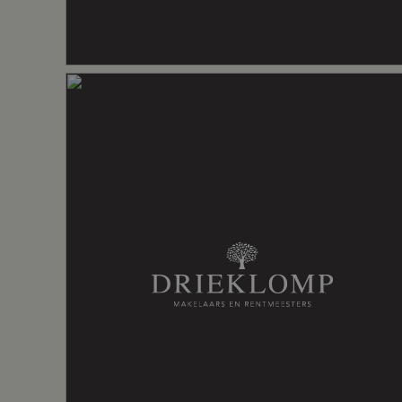
Energie
Energielabel
A
Isolatie
Dakisolatie,
Verwarming
Cv ketel, h
Warm water
Cv ketel
Cv-ketel
Nefit (gas 