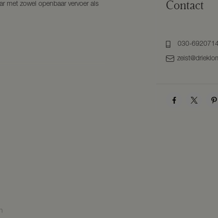
Contact
ar met zowel openbaar vervoer als
030-692071
zeist@drieklo
eeft u toegang tot de ruime hal. De
erkast, garderobe, trapopgang naar
deelte binnenstapt wordt u verrast
jde is een sfeervolle zithoek, een
e voorzijde en de achterzijde van
rse inbouwapparatuur; een grote
combi-oven, stoomoven en een
rzien van een spoelbak en is ruim
n
om een heerlijke maaltijd te