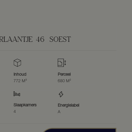
ERLAANTJE
46
SOEST
Inhoud
Perceel
772 M³
680 M²
Slaapkamers
Energielabel
4
A