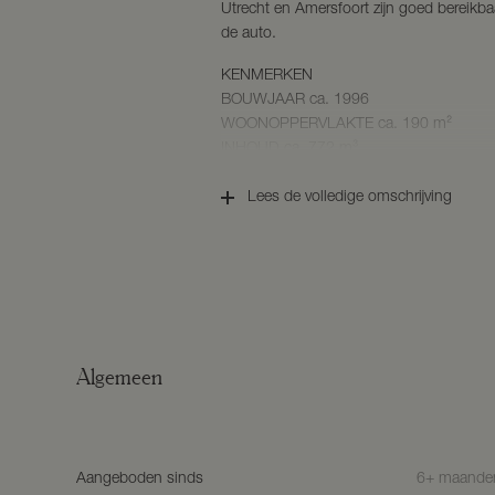
Utrecht en Amersfoort zijn goed bereikba
de auto.
KENMERKEN
BOUWJAAR ca. 1996
WOONOPPERVLAKTE ca. 190 m²
INHOUD ca. 772 m³
PERCEELOPPERVLAKTE 680 m²
ENERGIELABEL A
Lees de volledige omschrijving
Begane grond
De entree aan de zijkant van de woning g
hal is voorzien van een toiletruimte, met
de eerste verdieping. Zodra u het woonge
door de ruimte en het licht. Aan de voorzi
ideale plek om te ontspannen.
Algemeen
De open keuken is de verbinding tussen d
de woning. Modern en voorzien van dive
koelkast, quooker, inductiekookplaat, 
vaatwasser. Het vrijstaande eiland is voo
Aangeboden sinds
6+ maande
van opzet. U heeft hier voldoende ruimte 