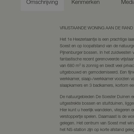
Omschrijving
Kenmerken
Medi
VRIJSTAANDE WONING AAN DE RAND
Het 1e Heezerlaantje is een prachtige l
Soest en op loopafstand van de natuur
Pijnenburger bossen. In het zuidwesten v
fantastische recent gerenoveerde vrijsta
van 680 m² is zonnig en biedt veel priva
uitgebouwd en gemoderniseerd. Een fijn
werkkamer, slaap-/werkkamer voorzien v
slaapkamers en 3 badkamers, kortom ee
De natuurgebieden De Soester Duinen e
uitgestrekte bossen en stuifduinen, lig
Hier kunt u heerlijk wandelen, vliegeren 
verstoppertje spelen. Daarnaast is de woni
gelegen. Het centrum van Soest met wink
het NS-station zijn op korte afstand gel