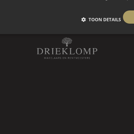
pdouche en een toilet.
 aan rustige weg, beschutte ligging, in woonwijk, vrij uitzicht
te en inloopkast is aan de
TOON DETAILS
r is voorzien van een
n toilet. Daarnaast is aan de
apkamer gelegen.
 doormiddel van een vlizotrap. De
r bereikbaar. De gehele eerste
au en is voorzien van gestuukte
n karakter met vrij uitzicht over het
terrassen zijn omringd door de
ienden en familie, hier krijgt u
uin! Aan de voorzijde is er ruimte