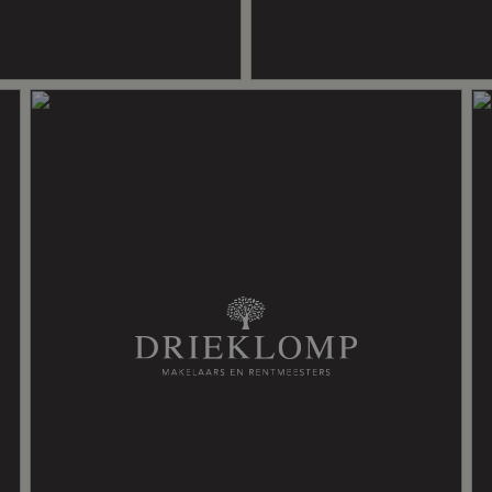
 dubbel glas, muurisolatie, vloerisolatie, volledig geisoleerd
outkachel, vloerverwarming gedeeltelijk
gestookt combiketel uit 2018, eigendom)