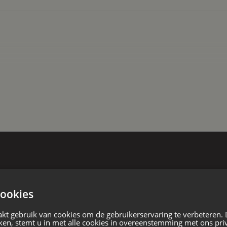
eft u de lichte aangebouwde
r een heerlijke zithoek gecreëerd.
rdoor je binnen en buiten heel goed
aren!
k-/ annex speelkamer. De bijkeuken
en heeft een uitgebreide pantry, met
en heeft u direct toegang tot de
taande woning
u zowel vanaf de woonkamer als via
erkkamer. Deze kamer kan ook
 een badkamer met toilet, douche en
 bouw
t spoelbak en koelkast. De ruimte
n voor diverse doeleinden gebruikt
ookies
apkamers, badkamer en een
harder. Er zijn twee ruime
kt gebruik van cookies om de gebruikerservaring te verbeteren.
ing. De heerlijk badkamer is
ken, stemt u in met alle cookies in overeenstemming met ons pri