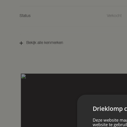
bereiden. Aangrenzend aan de keuken tr
eetkamer aan met een houthaard. Ook is e
De glazen pui die volledig open kan waa
Status
Verkocht
met elkaar verbindt….dit moet je echt erv
Via de keuken is er toegang tot een wer
Aanvaarding
In overleg
is bereikbaar via de eetkamer. De bijkeuk
Bekijk alle kenmerken
koelkast en wasautomaten. Via de bijkeuk
ruime garage.
Soort woonhuis
Villa, vrijs
Aan de linkerzijde van de woning heeft 
een buitendeur toegang tot een ruime w
gebruikt worden als slaapkamer. Hier is
Soort bouw
Bestaande
wastafel aanwezig, alsmede een panty me
is daarmee buitengewoon compleet en ka
worden.
Bouwjaar
1996
Eerste verdieping
Drieklomp c
Ruime overloop met toegang tot de sla
bergkast met de cv-opstelling en wateront
Soort dak
Pannen
Deze website maa
slaapkamers aan de voorzijde van de won
website te gebrui