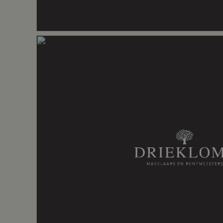
– Een fraai gelegen vrijstaande gezinsw
– De woning is voorzien van een ruime l
Indeling
en 2 werkkamers.
– De woning is voorzien van een laadpaal
– Woning is voorzien van een beregeni
voor de tuin.
Aantal kamers
7 kamers (4
– Energielabel A.
Aantal badkamers
3 badkame
Badkamervoorzieningen
Douche, dub
Aantal woonlagen
3
Voorzieningen
Rookkanaal