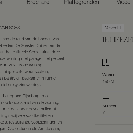
a
Brochure
Plattegronden
Video
 VAN SOEST
Verkocht
1E HEEZ
aan aan de rand van de bossen van
gebieden De Soester Duinen en de
an het culturele Soest, staat deze
ande woning met garage. Het perceel
cy. In 2020 is de woning
e tuingerichte woonkeuken,
Wonen
an pantry en badkamer, 4 ruime
190 M²
n ideale gezinswoning.
n Landgoed Pijneburg, met
gen op loopafstand van de woning.
Kamers
en met de kinderen voetballen of
7
ng nabij vele sportfaciliteiten
els, restaurants, voorzieningen en
egen. Grote steden als Amsterdam,