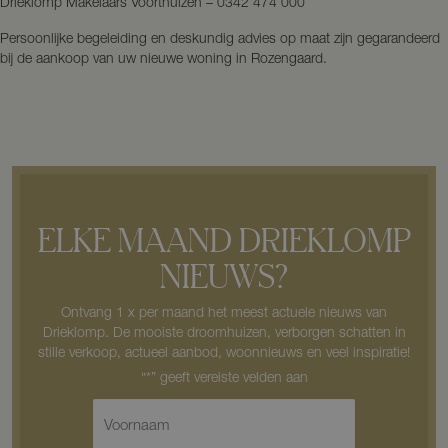
Drieklomp Makelaars Voorthuizen – 0342 474 000
Persoonlijke begeleiding en deskundig advies op maat zijn gegarandeerd
bij de aankoop van uw nieuwe woning in Rozengaard.
ELKE MAAND DRIEKLOMP
NIEUWS?
Ontvang 1 x per maand het meest actuele nieuws van
Drieklomp. De mooiste droomhuizen, verborgen schatten in
stille verkoop, actueel aanbod, woonnieuws en veel inspiratie!
V
o