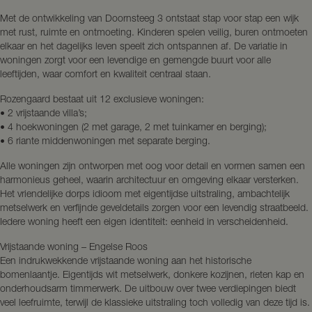
Met de ontwikkeling van Doornsteeg 3 ontstaat stap voor stap een wijk
met rust, ruimte en ontmoeting. Kinderen spelen veilig, buren ontmoeten
elkaar en het dagelijks leven speelt zich ontspannen af. De variatie in
woningen zorgt voor een levendige en gemengde buurt voor alle
leeftijden, waar comfort en kwaliteit centraal staan.
Rozengaard bestaat uit 12 exclusieve woningen:
• 2 vrijstaande villa’s;
• 4 hoekwoningen (2 met garage, 2 met tuinkamer en berging);
• 6 riante middenwoningen met separate berging.
Alle woningen zijn ontworpen met oog voor detail en vormen samen een
harmonieus geheel, waarin architectuur en omgeving elkaar versterken.
Het vriendelijke dorps idioom met eigentijdse uitstraling, ambachtelijk
metselwerk en verfijnde geveldetails zorgen voor een levendig straatbeeld.
Iedere woning heeft een eigen identiteit: eenheid in verscheidenheid.
Vrijstaande woning – Engelse Roos
Een indrukwekkende vrijstaande woning aan het historische
bomenlaantje. Eigentijds wit metselwerk, donkere kozijnen, rieten kap en
onderhoudsarm timmerwerk. De uitbouw over twee verdiepingen biedt
veel leefruimte, terwijl de klassieke uitstraling toch volledig van deze tijd is.