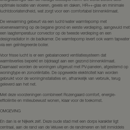
optimale isolatie van vloeren, gevels en daken, HR++-glas en minimale
luchtdoorlatendheid, wat zorgt voor een comfortabel binnenklimaat.
De verwarming gebeurt via een lucht/water warmtepomp met
vloerverwarming op de begane grond en eerste verdieping, aangevuld met
een laagtemperatuur convector op de tweede verdieping en een
designradiator in de badkamer. De warmtepomp levert ook warm tapwater
via een geïntegreerde boiler.
Voor frisse lucht is er een gebalanceerd ventilatiesysteem dat
warmteverlies beperkt en bijdraagt aan een gezond binnenklimaat.
Daarnaast worden de woningen uitgerust met PV-panelen, afgestemd op
woningtype en zonoriëntatie. De opgewekte elektriciteit kan worden
gebruikt voor de woninginstallaties en, afhankelijk van verbruik, terug
geleverd aan het net.
Met deze voorzieningen combineert Rozengaard comfort, energie-
efficiëntie en milieubewust wonen, klaar voor de toekomst.
OMGEVING
En dan is er Nijkerk zelf. Deze oude stad met een dorps karakter ligt
centraal, aan de rand van de Veluwe en de randmeren en telt inmiddels