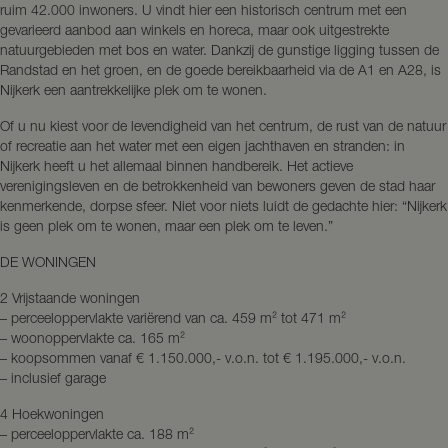
ruim 42.000 inwoners. U vindt hier een historisch centrum met een
gevarieerd aanbod aan winkels en horeca, maar ook uitgestrekte
natuurgebieden met bos en water. Dankzij de gunstige ligging tussen de
Randstad en het groen, en de goede bereikbaarheid via de A1 en A28, is
Nijkerk een aantrekkelijke plek om te wonen.
Of u nu kiest voor de levendigheid van het centrum, de rust van de natuur
of recreatie aan het water met een eigen jachthaven en stranden: in
Nijkerk heeft u het allemaal binnen handbereik. Het actieve
verenigingsleven en de betrokkenheid van bewoners geven de stad haar
kenmerkende, dorpse sfeer. Niet voor niets luidt de gedachte hier: “Nijkerk
is geen plek om te wonen, maar een plek om te leven.”
DE WONINGEN
2 Vrijstaande woningen
– perceeloppervlakte variërend van ca. 459 m² tot 471 m²
– woonoppervlakte ca. 165 m²
– koopsommen vanaf € 1.150.000,- v.o.n. tot € 1.195.000,- v.o.n.
– inclusief garage
4 Hoekwoningen
– perceeloppervlakte ca. 188 m²