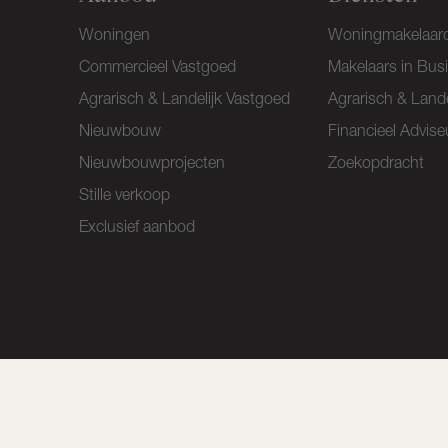
Woningen
Woningmakelaard
Commercieel Vastgoed
Makelaars in Bus
Agrarisch & Landelijk Vastgoed
Agrarisch & Lande
Nieuwbouw
Financieel Advise
Nieuwbouwprojecten
Zoekopdracht
Stille verkoop
Exclusief aanbod