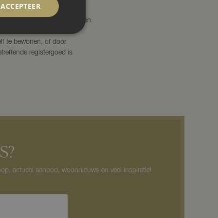
ACCEPTEER
ele meeropbrengst terugbetalen.
elf te bewonen, of door
reffende registergoed is
S?
op, actueel aanbod, woonnieuws en veel inspiratie!