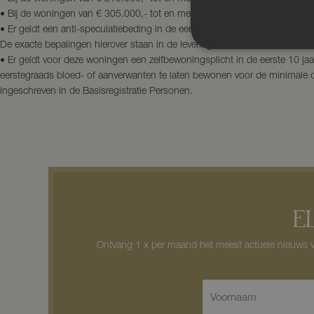
• Bij de woningen van € 305.000,- tot en met € 315.000,- geldt een maxi
• Er geldt een anti-speculatiebeding in de eerste 10 jaar van bewoning. 
De exacte bepalingen hierover staan in de leveringsakte;
• Er geldt voor deze woningen een zelfbewoningsplicht in de eerste 10 jaa
eerstegraads bloed- of aanverwanten te laten bewonen voor de minimale d
ingeschreven in de Basisregistratie Personen.
E
Ontvang 1 x per maand het meest actuele nieuws va
V
o
o