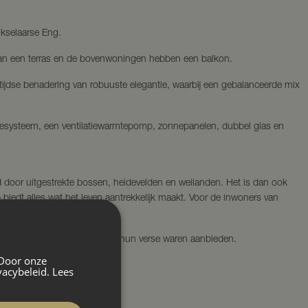
ikselaarse Eng.
an een terras en de bovenwoningen hebben een balkon.
ijdse benadering van robuuste elegantie, waarbij een gebalanceerde mix
iesysteem, een ventilatiewarmtepomp, zonnepanelen, dubbel glas en
d door uitgestrekte bossen, heidevelden en weilanden. Het is dan ook
biedt alles wat het leven aantrekkelijk maakt. Voor de inwoners van
g de plek waar marktkooplieden hun verse waren aanbieden.
 Door onze
vacybeleid.
Lees