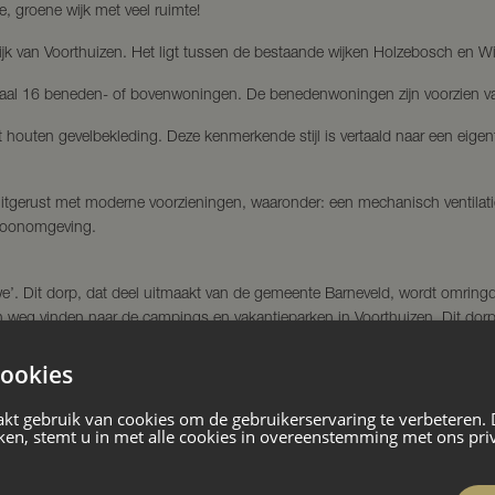
, groene wijk met veel ruimte!
jk van Voorthuizen. Het ligt tussen de bestaande wijken Holzebosch en W
aal 16 beneden- of bovenwoningen. De benedenwoningen zijn voorzien v
uten gevelbekleding. Deze kenmerkende stijl is vertaald naar een eigent
itgerust met moderne voorzieningen, waaronder: een mechanisch ventilat
 woonomgeving.
we’. Dit dorp, dat deel uitmaakt van de gemeente Barneveld, wordt omring
n weg vinden naar de campings en vakantieparken in Voorthuizen. Dit dorp 
s.
ookies
 met een lange winkelstraat en tal van horecagelegenheden, is elke zaterda
kt gebruik van cookies om de gebruikerservaring te verbeteren.
 levendigheid van de grote stad snel te bereiken.
ken, stemt u in met alle cookies in overeenstemming met ons pri
maal (gezamenlijk) bruto jaarinkomen van € 60.000,–;