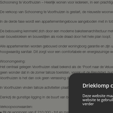
Schooneng te Voorthuizen – Heerlijk wonen voor iedereen, in een prachtige
De verkoop van Schooneng te Voorthuizen is gestart, de nieuwste woonwi
In de derde fase wordt een appartementengebouw aangeboden met in tot
De bebouwing kenmerkt zich door een moderne baksteenarchitectuur met ho
van bouwblokken en bouwstijlen als rode draad door het hele plan loopt.
Alle appartementen worden gebouwd onder woningborg garantie en zijn u
hoogwaardig sanitair. Dit zorgt voor een comfortabele en energiezuinige
Woonomgeving:
Het centraal gelegen Voorthuizen staat bekend als de ‘Poort naar de Velu
geen wonder dat in de zomer talloze toeristen, vooral uit de Randstad, hu
Voorthuizen is het dan ook geen verrassing dat het hier zo prettig wonen i
Drieklomp c
In Voorthuizen vinden talloze activiteiten plaats. Het gezellige centrum,
Deze website maa
Dankzij de gunstige ligging in de buurt van belangrijke uitvalswegen, is de
website te gebrui
verder
Verkoopvoorwaarden:
• Bij de woningen van € 210.000,- tot en met € 280.000,- geldt een maxi