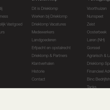
ij
Dit is Drieklomp
Voorthuizen
iness
Werken bij Drieklomp
Nunspeet
lijk Vastgoed
Drieklomp Vacatures
Zeist
urs
Medewerkers
Oosterbeek
Landgoederen
Laren (NH)
Erfpacht en opstalrecht
Gorssel
Drieklomp & Partners
Agrarisch & L
Klantverhalen
Drieklomp Sp
Historie
Financieel Ad
Contact
Binc Bedrijfs
Tacks