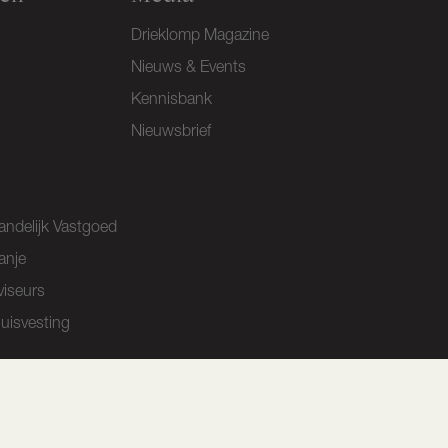
Drieklomp Magazine
Nieuws & Events
Kennisbank
Nieuwsbrief
andelijk Vastgoed
anje
viseurs
huisvesting