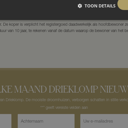
TOON DETAILS
maal (gezamenlijk) bruto jaarinkomen van € 70.000,–;
Indien u binnen 10 jaar de woning verkoopt, moet u een deel van de eventu
r. De koper is verplicht het registergoed daadwerkelijk als hoofdbewoner z
uur van 10 jaar, te rekenen vanaf de datum waarop de bewoner van het bet
LKE MAAND DRIEKLOMP NIEUW
n Drieklomp. De mooiste droomhuizen, verborgen schatten in stille verko
A
E
c
-
h
m