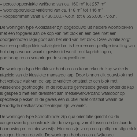
– perceeloppervlakte variërend van ca. 160 m² tot 257 m²
– woonoppervlakte variërend van ca. 118 m² tot 146 m²
– koopsommen vanaf € 430.000,- v.o.n. tot € 535.000,- v.o.n.
De woningen type Akkerzaaier zijn opgebouwd uit heldere woonblokken
met een topgevel aan de kop van het blok en een deel met een
doorgeschoten lage goot aan het eind van het blok. Deze variatie zorgt
voor een prettige kleinschaligheid en is hiermee een prettige invulling van
het dorps wonen waarbij gewisseld wordt met kaprichtingen,
goothoogten en verspringende voorgevellijnen.
De woningen type Houtklover hebben een kenmerkende kap welke is
afgeleid van de klassieke mansarde kap. Door binnen elk bouwblok met
het verticale vlak van de kap te variëren ontstaat er een blok met
wisselende goothoogte. In de robuuste gemetselde gevels onder de kap
is gespeeld met een diversiteit aan metselwerkverband waardoor op
specifieke plekken in de gevels een subtiel reliëf ontstaat waarin de
benodigde nestkastvoorzieningen zijn verwerkt.
De woningen type Schoofbinder zijn qua oriëntatie gericht op de
aangrenzende groenstrook die de overgang vormt tussen de bestaande
bebouwing en de nieuwe wijk. Hiermee zijn ze op een prettige rustige plek
gelegen binnen de wijk. De woningen hebben een afwijkende