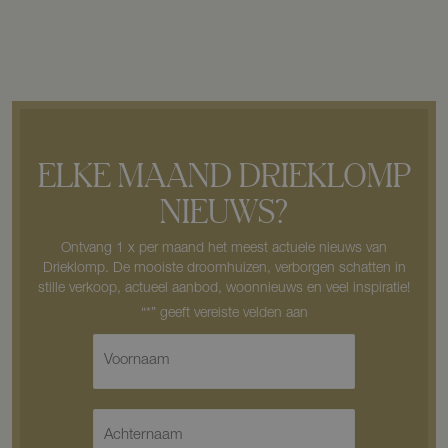
ELKE MAAND DRIEKLOMP
NIEUWS?
Ontvang 1 x per maand het meest actuele nieuws van
Drieklomp. De mooiste droomhuizen, verborgen schatten in
stille verkoop, actueel aanbod, woonnieuws en veel inspiratie!
V
o
o
r
A
n
c
a