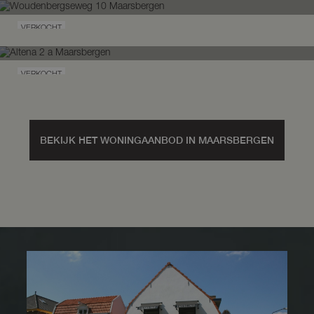
Altena
1
Maarsbergen
VERKOCHT
Woudenbergseweg
10
Maarsbergen
VERKOCHT
Altena
2
a
Maarsbergen
BEKIJK HET WONINGAANBOD IN MAARSBERGEN