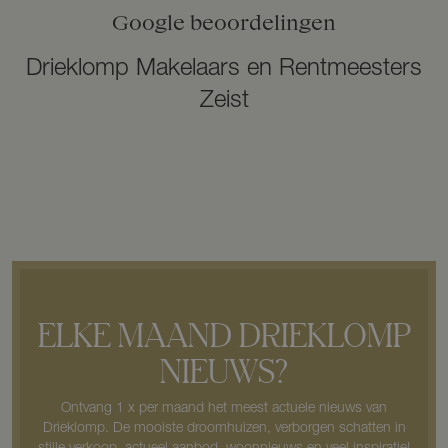
Google beoordelingen
Drieklomp Makelaars en Rentmeesters
Zeist
ELKE MAAND DRIEKLOMP
NIEUWS?
Ontvang 1 x per maand het meest actuele nieuws van
Drieklomp. De mooiste droomhuizen, verborgen schatten in