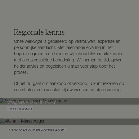
Regionale kennis
Onze werkwijze is gebaseerd op vertrouwen, expertise en
persoonlijke aandacht. Met jarenlange ervaring in het
hogere segment combineren wij inhoudelijke marktkennis
met een zorgvuldige benadering. Wij nemen de tijd, geven
Bouwgrond
3.500 m²
helder advies en begeleiden u stap voor stap door het
proces.
Of het nu gaat om aankoop of verkoop: u kunt rekenen op
Landhuis
180 m²
8.710 m²
6 kamers
een strategie die aansluit bij uw wensen én bij de woning.
Vraagprijs
€ 665.000
v.o.n.
Eengezinswoning
224 m²
1.170 m²
8 kamers
Scherpenzeelseweg
Maarsbergen
Landhuis
158 m²
3.320 m²
4 kamers
VERKOCHT ONDER VOORBEHOUD