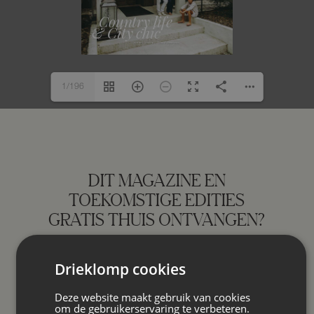
1/196
DIT MAGAZINE EN
TOEKOMSTIGE EDITIES
GRATIS THUIS ONTVANGEN?
Drieklomp cookies
Vul uw gegevens in en u ontvangt voortaan
iedere editie van Drieklomp Magazine per
Deze website maakt gebruik van cookies
post.
om de gebruikerservaring te verbeteren.