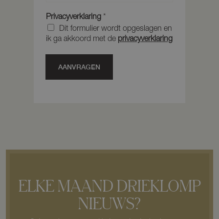
*
o
d
e
Privacyverklaring
*
*
g
Dit formulier wordt opgeslagen en
i
ik ga akkoord met de
privacyverklaring
n
g
AANVRAGEN
ELKE MAAND DRIEKLOMP
NIEUWS?