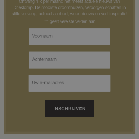
Ontvang 1 x per maand het meest actuele nieuws van
Drieklomp. De mooiste droomhuizen, verborgen schatten in
stille verkoop, actueel aanbod, woonnieuws en veel inspiratie!
V
o
o
r
A
n
c
a
h
a
t
m
E
e
*
-
r
m
n
a
a
i
a
l
INSCHRIJVEN
m
*
*