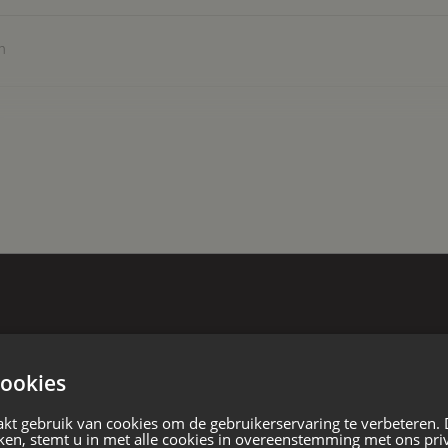
, eenvoudige pantry en eigen
n
r
t. Ingangsdatum 01 juni 2023,
ermijn voor onbepaalde tijd
sten zijn bij de makelaar
te
kbaar in de directe omgeving.
te
gsplan “Centrumvoorzieningen”.
ming te zijn.
ookies
 bouw
jn bestemd voor;
kt gebruik van cookies om de gebruikerservaring te verbeteren.
kt of volumineuze detailhandel;
ken, stemt u in met alle cookies in overeenstemming met ons pri