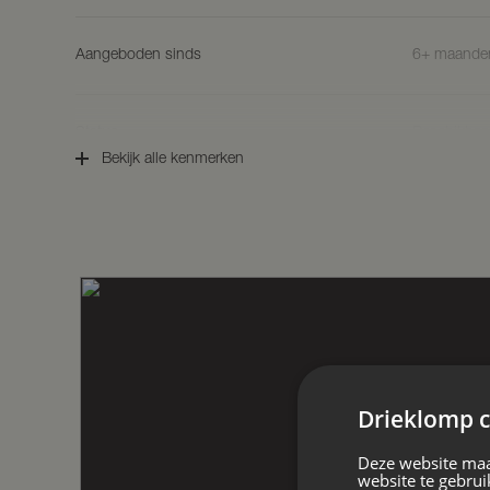
Synagogepad 27:
Winkelruimte met eigen toiletvoorziening
Aangeboden sinds
6+ maande
meterkast.
Verhuurbaar vloeroppervlak ca. 51 m2.
Energielabel A
Status
Beschikbaa
Thans verhuurd aan een afhaalrestauran
Bekijk alle kenmerken
expiratiedatum 31 mei 2027, verlengingst
behoudens opzegging.
Aanvaarding
In overleg
Nader informatie over de huurovereenkom
opvraagbaar.
Hoofdfunctie
Winkelruim
Parkeren
Er zijn voldoende parkeerplaatsen beschi
Bestemming
Mogelijke functie(s)
Winkelruim
De objecten vallen onder het bestemmin
Het gebruik dient hiermee in overeenstem
Drieklomp c
Soort bouw
Bestaande
De voor centrum aangewezen gronden zi
Deze website maa
– Detailhandel, niet zijnde een supermar
website te gebrui