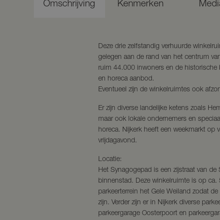
Omschrijving
Kenmerken
Medi
Deze drie zelfstandig verhuurde winkelr
gelegen aan de rand van het centrum van
ruim 44.000 inwoners en de historische 
en horeca aanbod.
Eventueel zijn de winkelruimtes ook afzon
Er zijn diverse landelijke ketens zoals He
maar ook lokale ondernemers en speciaa
horeca. Nijkerk heeft een weekmarkt op 
vrijdagavond.
Locatie:
Het Synagogepad is een zijstraat van de
binnenstad. Deze winkelruimte is op ca. 
parkeerterrein het Gele Weiland zodat d
zijn. Verder zijn er in Nijkerk diverse par
parkeergarage Oosterpoort en parkeerga