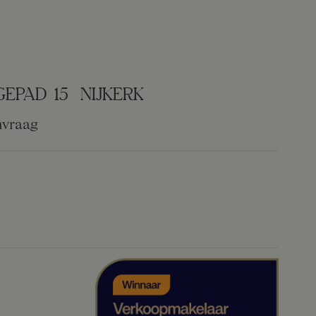
GEPAD
15
NIJKERK
nvraag