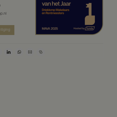
0
p.nl
htiging