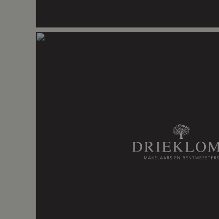
Complex
De zelfstandige winkelruimtes maken dee
Kadastrale gegevens
Synagogepad 15-27 te Nijkerk. De maande
bedragen € 296,55 en worden voldaan do
– Oplevering in de huidige staat
Perceelnaam
Nijkerk B 9
– Aanvaarding in overleg
– Contract volgens Model koopovereenko
(model 2019)
Omvang
Appartemen
– “As is, where is”: het object wordt verk
where is”, dat wil zeggen met zeer beper
vrijwaringen van koper jegens verkoper.
– Eventueel zijn de winkelruimtes ook afzon
Perceelnaam
Nijkerk B 9
Omvang
Appartemen
Perceelnaam
Nijkerk B 9