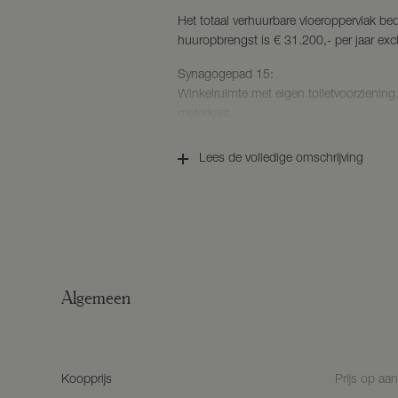
Het totaal verhuurbare vloeroppervlak b
huuropbrengst is € 31.200,- per jaar exc
Synagogepad 15:
Winkelruimte met eigen toiletvoorziening
meterkast.
Verhuurbaar vloeroppervlak ca. 58 m2.
Energielabel A
Lees de volledige omschrijving
Thans verhuurd aan een kapperszaak / b
2017, expiratiedatum 30 juni 2022, verle
behoudens opzegging.
Synagogepad 21:
Winkelruimte met eigen toiletvoorziening
meterkast.
Algemeen
Verhuurbaar vloeroppervlak ca. 104 m2.
Energielabel A
Thans verhuurd aan een modezaak. Inga
expiratiedatum 31 januari 2023, verlengi
Koopprijs
Prijs op aa
opzegging.