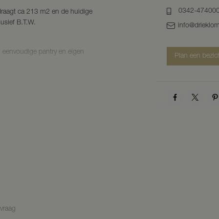
0342-47400
edraagt ca 213 m2 en de huidige
lusief B.T.W.
info@drieklom
, eenvoudige pantry en eigen
Plan een bezic
arbershop. Ingangsdatum 01 juli
ngingstermijn telkens 5 jaar
, eenvoudige pantry en eigen
ngsdatum 01 februari 2017,
ngstermijn telkens 1 jaar behoudens
nvraag