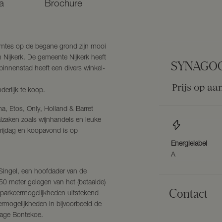
a
Brochure
uimtes op de begane grond zijn mooi
 Nijkerk. De gemeente Nijkerk heeft
SYNAGO
binnenstad heeft een divers winkel-
Prijs op aa
derlijk te koop.
ma, Etos, Only, Holland & Barret
lzaken zoals wijnhandels en leuke
vrijdag en koopavond is op
Energielabel
A
 Singel, een hoofdader van de
50 meter gelegen van het (betaalde)
Contact
e parkeermogelijkheden uitstekend
keermogelijkheden in bijvoorbeeld de
rage Bontekoe.