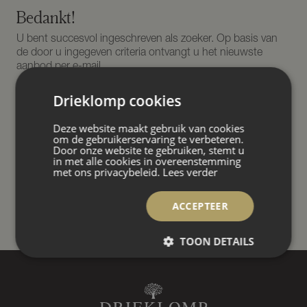
Bedankt!
U bent succesvol ingeschreven als zoeker. Op basis van
de door u ingegeven criteria ontvangt u het nieuwste
aanbod per e-mail.
Drieklomp cookies
Via deze ‘nieuw aanbod’ e-mails kunt u onderaan de
zoekopdracht naar wens wijzigen of verwijderen.
Deze website maakt gebruik van cookies
om de gebruikerservaring te verbeteren.
Door onze website te gebruiken, stemt u
in met alle cookies in overeenstemming
HOME
met ons privacybeleid.
Lees verder
ACCEPTEER
TOON DETAILS