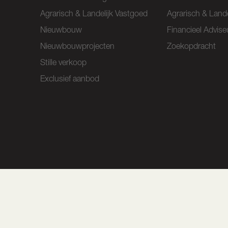
Agrarisch & Landelijk Vastgoed
Agrarisch & Lande
Nieuwbouw
Financieel Advise
Nieuwbouwprojecten
Zoekopdracht
Stille verkoop
Exclusief aanbod
De Drieklomp app