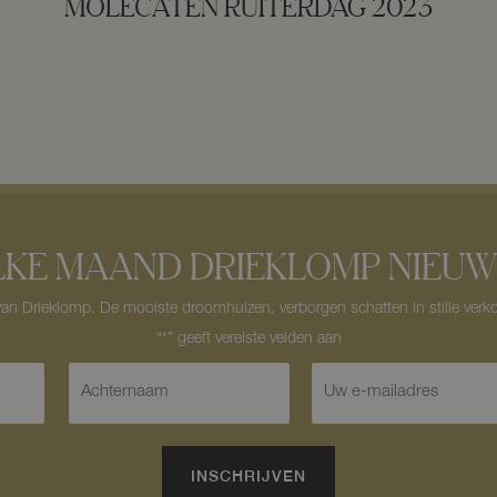
MOLECATEN RUITERDAG 2023
LKE MAAND DRIEKLOMP NIEUW
n Drieklomp. De mooiste droomhuizen, verborgen schatten in stille verko
A
E
c
-
h
m
t
a
e
i
INSCHRIJVEN
r
l