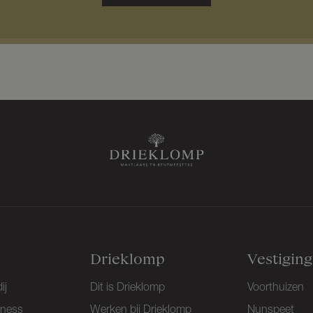
n
*
a
a
m
*
Drieklomp
Vestigin
ij
Dit is Drieklomp
Voorthuizen
iness
Werken bij Drieklomp
Nunspeet