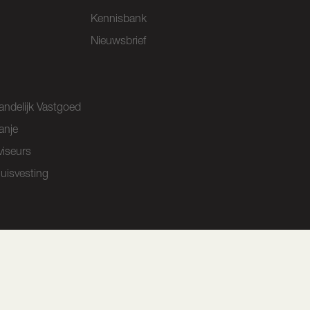
Kennisbank
Nieuwsbrief
andelijk Vastgoed
anje
viseurs
huisvesting