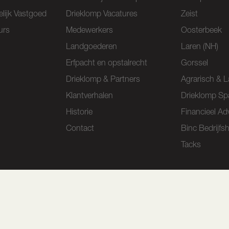
lijk Vastgoed
Drieklomp Vacatures
Zeist
urs
Medewerkers
Oosterbeek
Landgoederen
Laren (NH)
Erfpacht en opstalrecht
Gorssel
Drieklomp & Partners
Agrarisch & L
Klantverhalen
Drieklomp Sp
Historie
Financieel Ad
Contact
Binc Bedrijfs
Tacks