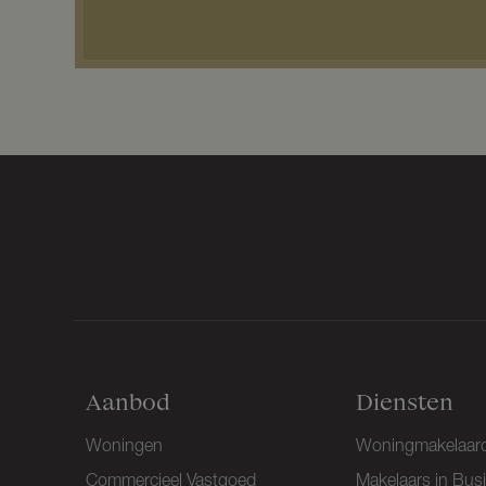
a
m
*
Aanbod
Diensten
Woningen
Woningmakelaard
Commercieel Vastgoed
Makelaars in Bus