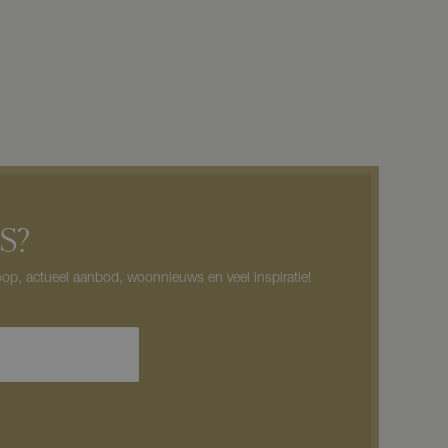
S?
op, actueel aanbod, woonnieuws en veel inspiratie!