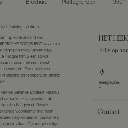
a
Brochure
Plattegronden
360°
ppisch trainingscentrum
HET HEI
lom, op korte afstand van
ijke HIPPISCHE TOPOBJECT waar luxe
Prijs op aa
ledige privacy op unieke wijze
hectare treft u een stijlvol
ecombineerd met een uiterst
pisch centrum. Een object van
 revalidatie als topsport, en dankzij
and.
Energielabel
C
p van de bekende architect Marinus
e harmonieuze architectuur, de
raling van het geheel. Royale
Contact
ukwekkende woonkamer met open
eerdere slaapkamers en badkamers
rnationale allure. De hoogwaardige