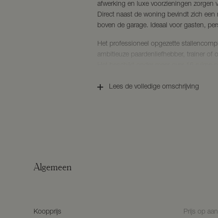
afwerking en luxe voorzieningen zorgen 
Direct naast de woning bevindt zich een m
boven de garage. Ideaal voor gasten, per
Het professioneel opgezette stallencomp
ambitieuze paardenliefhebber, trainer of
Het beschikt onder meer over 16 ruime 
wasplaatsen met solarium, een royale bin
buitenrijbaan en een Sebo-zadelkamer.
Lees de volledige omschrijving
Daarnaast beschikt het object over een vo
met onder meer een indrukwekkend paar
meter, waarmee het complex zich onders
complete hippische accommodaties van Ne
zich niet alleen uitstekend voor revalidat
een perfecte basis voor training en bege
Algemeen
De representatieve kantoor- en ontvangstr
versterken het professionele karakter van
uitstek geschikt voor trainings-, handels- 
hippische sector.
Koopprijs
Prijs op aa