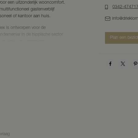
voor een uitzonderlijk wooncomfort.
0342-47471
ultifunctioneel gastenverblijf
soneel of kantoor aan huis.
info@drieklom
lex is ontworpen voor de
 ondernemer in de hippische sector.
Plan een bezic
paardenboxen, meerdere
nenrijhal met foyer, een
lledig ingericht revalidatiecentrum
denzwembad van maar liefst 33
cheidt als één van de meest
derland. De faciliteiten lenen
ie en herstel, maar vormen tevens
leiding op topsportniveau.
uimten met uitzicht op de rijhal
 het geheel en maken het object bij
of revalidatieactiviteiten binnen de
nvraag