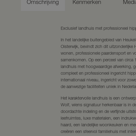
Omschrijving
Kenmerken
Medi
Exclusief landhuis met professioneel hi
In het landelijke buitengebied van Heuke
Oisterwijk, bevindt zich dit uitzonderl
wonen, professionele paardensport en vol
samenkomen. Op een perceel van circa 1,8 
landhuis met hoogwaardige afwerking, g
compleet en professioneel ingericht hip
internationaal niveau, ingericht voor zowel
de aanwezige faciliteiten uniek in Nederl
Het karaktervolle landhuis is een ontwer
Wolf, wiens signatuur herkenbaar is in d
doordachte indeling en de verfijnde uitst
leefruimtes, luxe materialen, een indr
haard, een landelijke woonkeuken en m
creëren een sfeervol familiehuis met inte