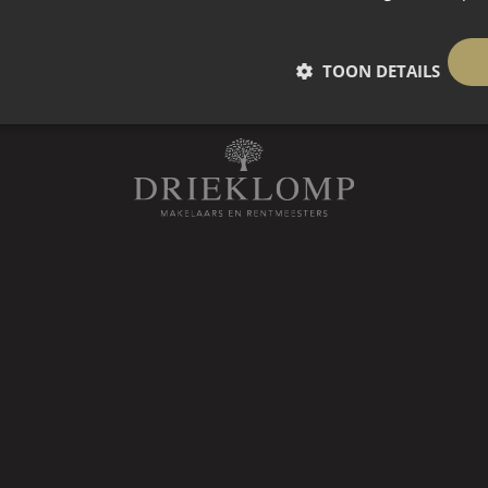
TOON DETAILS
0 ca
 kloostervloer, toiletruimte en
beschikt over een houten vloer,
posante schouw met open haard en
e tuin. De landelijke woonkeuken is
 biedt volop leefruimte.
d een eetkamer, een praktische
rruimte met vide en vaste
apkamers, beide voorzien van vaste
badkamer uitgerust met dubbele
t en elektrische vloerverwarming.