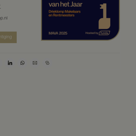
7
p.nl
htiging