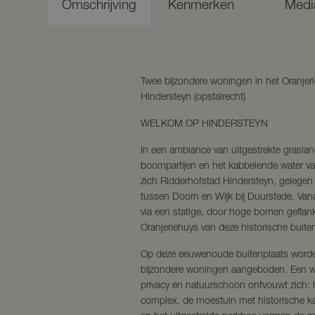
Omschrijving
Kenmerken
Medi
Twee bijzondere woningen in het Oranjer
Hindersteyn (opstalrecht)
WELKOM OP HINDERSTEYN
In een ambiance van uitgestrekte gras
boompartijen en het kabbelende water v
zich Ridderhofstad Hindersteyn, gelegen 
tussen Doorn en Wijk bij Duurstede. Vana
via een statige, door hoge bomen geflanke
Oranjeriehuys van deze historische buite
Op deze eeuwenoude buitenplaats worden
bijzondere woningen aangeboden. Een waar
privacy en natuurschoon ontvouwt zich
complex, de moestuin met historische k