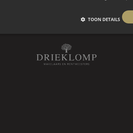
se, neogotische stijl. Het kasteel
 Oranjeriehuys is op het terrein van
, aan park, beschutte ligging, in bosrijke omgeving, landelijk gelegen
t respect voor de historische
TOON DETAILS
r de generaties heeft verworven.
r woning
rsteyn
k.k.
inbegrepen
k.k.