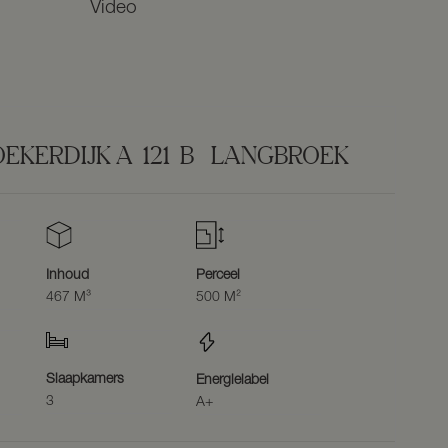
Video
EKERDIJK A
121
B
LANGBROEK
Inhoud
Perceel
467 M³
500 M²
Slaapkamers
Energielabel
3
A+