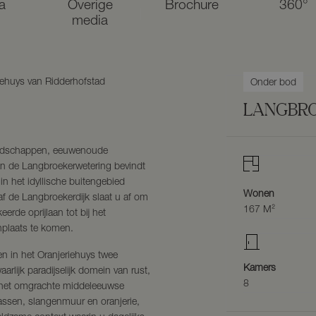
a
Overige
Brochure
360°
media
iehuys van Ridderhofstad
Onder bod
LANGBRO
landschappen, eeuwenoude
an de Langbroekerwetering bevindt
in het idyllische buitengebied
Wonen
f de Langbroekerdijk slaat u af om
167 M²
erde oprijlaan tot bij het
nplaats te komen.
 in het Oranjeriehuys twee
Kamers
lijk paradijselijk domein van rust,
8
: het omgrachte middeleeuwse
assen, slangenmuur en oranjerie,