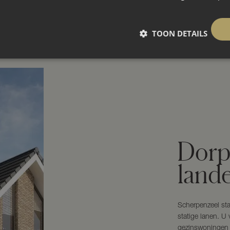
TOON DETAILS
Dorp
lande
Scherpenzeel st
statige lanen. U 
gezinswoningen e