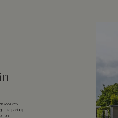
in
en voor een
ie die past bij
 en onze