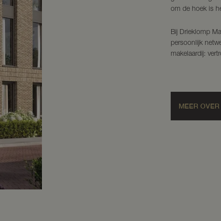
om de hoek is he
Bij Drieklomp M
persoonlijk netw
makelaardij: ver
MEER OVER